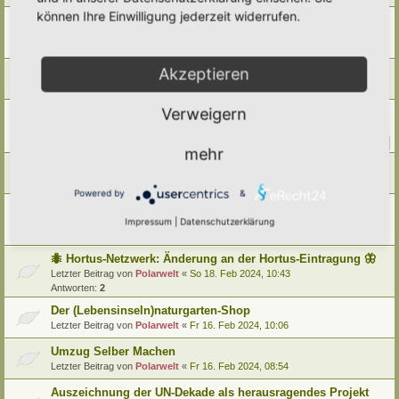
können Ihre Einwilligung jederzeit widerrufen.
Ausfall Hortus-Netzwerk heute Morgen 09.02.2026
Letzter Beitrag von
Polarwelt
«
Mo 9. Feb 2026, 22:08
Antworten:
2
Akzeptieren
Vielen lieben Dank für die Unterstützung 2025
Letzter Beitrag von
Polarwelt
«
Do 1. Jan 2026, 07:02
Verweigern
Partnerschaft mit NaturaDB und neue Pflanzendatenbank
Letzter Beitrag von
Ann1981
«
So 28. Sep 2025, 10:55
Antworten:
13
1
2
mehr
Horti Umzug
Letzter Beitrag von
Polarwelt
«
Fr 22. Aug 2025, 10:52
Powered by
&
Dateien hochladen
Impressum
|
Datenschutzerklärung
Letzter Beitrag von
Polarwelt
«
Fr 17. Mai 2024, 15:34
Antworten:
3
🐜 Hortus-Netzwerk: Änderung an der Hortus-Eintragung 🦋
Letzter Beitrag von
Polarwelt
«
So 18. Feb 2024, 10:43
Antworten:
2
Der (Lebensinseln)naturgarten-Shop
Letzter Beitrag von
Polarwelt
«
Fr 16. Feb 2024, 10:06
Umzug Selber Machen
Letzter Beitrag von
Polarwelt
«
Fr 16. Feb 2024, 08:54
Auszeichnung der UN-Dekade als herausragendes Projekt