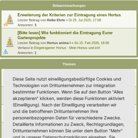
Bekanntmachungen
Erweiterung der Kriterien zur Eintragung eines Hortus
Letzter Beitrag von
Heike Ehrle
«
Di 29. Jul 2025, 17:08
Antworten:
3
[Bitte lesen] Wie funktioniert die Eintragung Eurer
Gartenprojekte
Letzter Beitrag von
Hortus anima l
«
So 15. Feb 2026, 18:08
Verfasst in
Eingetragener Hortus - Mein Hortus und ich!
Antworten:
1
Themen
Karte kaputt und alter name ...
Diese Seite nutzt einwilligungsbedürftige Cookies und
Letzter Beitrag von
Polarwelt
«
Fr 19. Jun 2026, 15:11
Antworten:
6
Technologien von Drittunternehmen zur Integration
neues Bildformat?
bestimmter Funktionen. Wenn Sie auf den Button "Alles
Letzter Beitrag von
RonB
«
Sa 23. Mai 2026, 21:48
akzeptieren" klicken, werden diese Funktionen aktiviert
Antworten:
3
(Einwilligung). Nach der Einwilligung verarbeiten wir
Wartungsarbeiten 02.05.2026 - Sicherheitsupdates
und die betroffenen Drittunternehmen Ihre
Letzter Beitrag von
Polarwelt
«
Sa 2. Mai 2026, 08:54
personenbezogenen Daten für verschiedene Zwecke.
Antworten:
1
Detaillierte Informationen zu Zweck, Rechtsgrundlagen,
Baldige Aufgabe des alten Forums/ Archiv
Drittunternehmen können Sie unter dem Button "Mehr"
Letzter Beitrag von
Polarwelt
«
Sa 14. Feb 2026, 05:12
und in unserer Datenschutzerklärung einsehen. Sie
Antworten:
1