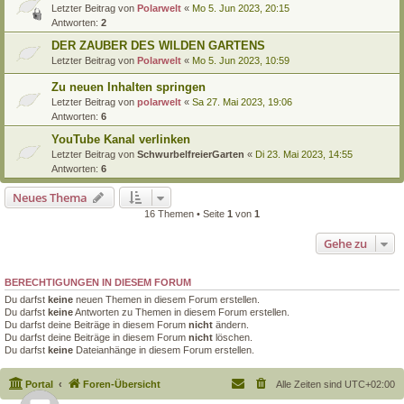
Letzter Beitrag von
Polarwelt
«
Mo 5. Jun 2023, 20:15
Antworten:
2
DER ZAUBER DES WILDEN GARTENS
Letzter Beitrag von
Polarwelt
«
Mo 5. Jun 2023, 10:59
Zu neuen Inhalten springen
Letzter Beitrag von
polarwelt
«
Sa 27. Mai 2023, 19:06
Antworten:
6
YouTube Kanal verlinken
Letzter Beitrag von
SchwurbelfreierGarten
«
Di 23. Mai 2023, 14:55
Antworten:
6
Neues Thema
16 Themen • Seite
1
von
1
Gehe zu
BERECHTIGUNGEN IN DIESEM FORUM
Du darfst
keine
neuen Themen in diesem Forum erstellen.
Du darfst
keine
Antworten zu Themen in diesem Forum erstellen.
Du darfst deine Beiträge in diesem Forum
nicht
ändern.
Du darfst deine Beiträge in diesem Forum
nicht
löschen.
Du darfst
keine
Dateianhänge in diesem Forum erstellen.
Portal
Foren-Übersicht
Alle Zeiten sind
UTC+02:00