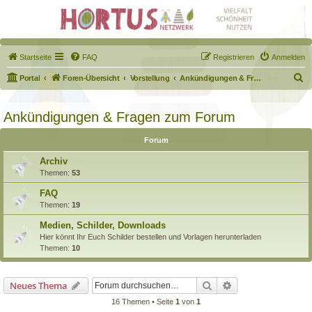
Startseite
FAQ
Registrieren
Anmelden
S
Portal
Foren-Übersicht
Vorstellung
Ankündigungen & Fragen zum Forum
u
c
Ankündigungen & Fragen zum Forum
h
Forum
e
Archiv
Themen:
53
FAQ
Themen:
19
Medien, Schilder, Downloads
Hier könnt Ihr Euch Schilder bestellen und Vorlagen herunterladen
Themen:
10
Suche
Erweiterte Suche
Neues Thema
16 Themen • Seite
1
von
1