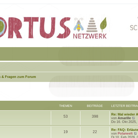
 & Fragen zum Forum
THEMEN
BEITRÄGE
LETZTER BEITRA
L
Re: Mal wieder A
T
B
53
398
e
N
von
Amarille
t
e
Do 16. Okt 2025,
h
e
z
u
t
e
L
Re: FAQ: Erläu
T
B
19
22
e
i
e
s
e
von
Polarwelt
r
t
t
Di 10. Feb 2026, 