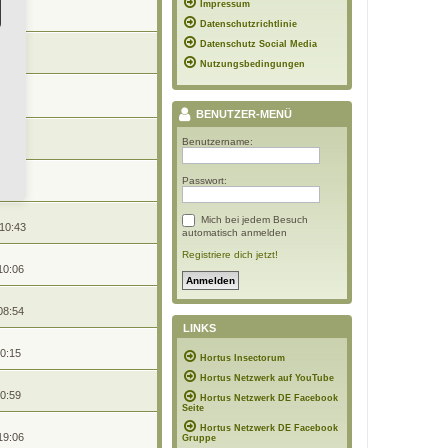
Impressum
22:08
Datenschutzrichtlinie
Datenschutz Social Media
7:02
Nutzungsbedingungen
 10:55
BENUTZER-MENÜ
Benutzername:
10:52
Passwort:
15:34
Mich bei jedem Besuch
 10:43
automatisch anmelden
Registriere dich jetzt!
10:06
08:54
LINKS
20:15
Hortus Insectorum
Hortus Netzwerk auf YouTube
10:59
Hortus Netzwerk DE Facebook
Seite
Hortus Netzwerk DE Facebook
19:06
Gruppe