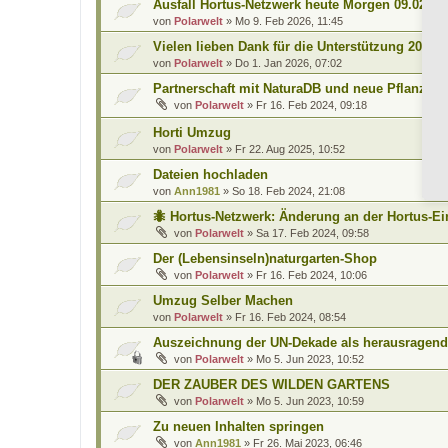
Ausfall Hortus-Netzwerk heute Morgen 09.02.20
von
Polarwelt
»
Mo 9. Feb 2026, 11:45
Vielen lieben Dank für die Unterstützung 2025
von
Polarwelt
»
Do 1. Jan 2026, 07:02
Partnerschaft mit NaturaDB und neue Pflanzen
von
Polarwelt
»
Fr 16. Feb 2024, 09:18
Horti Umzug
von
Polarwelt
»
Fr 22. Aug 2025, 10:52
Dateien hochladen
von
Ann1981
»
So 18. Feb 2024, 21:08
🐜 Hortus-Netzwerk: Änderung an der Hortus-Ei
von
Polarwelt
»
Sa 17. Feb 2024, 09:58
Der (Lebensinseln)naturgarten-Shop
von
Polarwelt
»
Fr 16. Feb 2024, 10:06
Umzug Selber Machen
von
Polarwelt
»
Fr 16. Feb 2024, 08:54
Auszeichnung der UN-Dekade als herausragend
von
Polarwelt
»
Mo 5. Jun 2023, 10:52
DER ZAUBER DES WILDEN GARTENS
von
Polarwelt
»
Mo 5. Jun 2023, 10:59
Zu neuen Inhalten springen
von
Ann1981
»
Fr 26. Mai 2023, 06:46