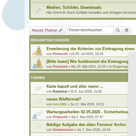
Medien, Schilder, Downloads
Hier könnt Ihr Euch Schilder bestellen und Vorlagen herunter
Suche
Erw
Neues Thema
BEKANNTMACHUNGEN
Erweiterung der Kriterien zur Eintragung eines
von
Polarwelt
»
Di 29. Jul 2025, 15:20
[Bitte lesen] Wie funktioniert die Eintragung Eu
von
Polarwelt
»
Mo 29. Mai 2023, 12:25
» in
Eingetragener H
THEMEN
Karte kaputt und alter name ...
von
Raddetal
»
Di 9. Jun 2026, 11:45
neues Bildformat?
von
Ann1981
»
So 17. Mai 2026, 19:21
Wartungsarbeiten 02.05.2026 - Sicherheitsupda
von
Polarwelt
»
Sa 2. Mai 2026, 07:47
Baldige Aufgabe des alten Forums/ Archiv
von
Simbienchen
»
So 7. Dez 2025, 14:34