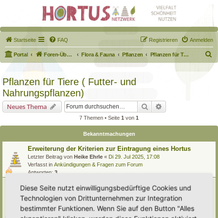
Startseite
FAQ
Registrieren
Anmelden
S
Portal
Foren-Übersicht
Flora & Fauna
Pflanzen
Pflanzen für Tiere ( Futter- und Nahrungspflanzen)
u
c
Pflanzen für Tiere ( Futter- und
h
Nahrungspflanzen)
e
Suche
Erweiterte Suche
Neues Thema
7 Themen • Seite
1
von
1
Bekanntmachungen
Erweiterung der Kriterien zur Eintragung eines Hortus
Letzter Beitrag von
Heike Ehrle
«
Di 29. Jul 2025, 17:08
Verfasst in
Ankündigungen & Fragen zum Forum
Antworten:
3
[Bitte lesen] Wie funktioniert die Eintragung Eurer
Diese Seite nutzt einwilligungsbedürftige Cookies und
Gartenprojekte
Technologien von Drittunternehmen zur Integration
Letzter Beitrag von
Hortus anima l
«
So 15. Feb 2026, 18:08
bestimmter Funktionen. Wenn Sie auf den Button "Alles
Verfasst in
Eingetragener Hortus - Mein Hortus und ich!
Antworten:
1