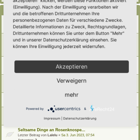
akzeptieren" klicken, werden diese Funktionen aktiviert
(Einwilligung). Nach der Einwilligung verarbeiten wir
Themen
und die betroffenen Drittunternehmen Ihre
personenbezogenen Daten für verschiedene Zwecke.
Malven und ihre Tiere
Letzter Beitrag von
Thea
«
Mi 17. Sep 2025, 20:13
Detaillierte Informationen zu Zweck, Rechtsgrundlagen,
Antworten:
1
Drittunternehmen können Sie unter dem Button "Mehr"
Pflanzen für ein Schmetterlingsbeet oder den
und in unserer Datenschutzerklärung einsehen. Sie
Schmetterlingsgarten
können Ihre Einwilligung jederzeit widerrufen.
Letzter Beitrag von
tree12
«
Do 4. Sep 2025, 20:28
Antworten:
4
Pflanzen, die unseren Insekten als Tränken dienen
Akzeptieren
Letzter Beitrag von
Amarille
«
So 4. Mai 2025, 10:25
Antworten:
4
Ein Beet für Nachtfalter
Verweigern
Letzter Beitrag von
Tidofelder
«
Do 8. Feb 2024, 15:34
Antworten:
1
mehr
Heimische Raupenfutterpflanzen für schattige Bereiche
Letzter Beitrag von
Simbienchen
«
Mo 25. Dez 2023, 21:00
Powered by
&
Schmetterlingspflanze des Jahres 2023
Letzter Beitrag von
Doro
«
Mi 30. Aug 2023, 18:29
Impressum
|
Datenschutzerklärung
Antworten:
5
Seltsame Dinge an Rosenknospe...
Letzter Beitrag von
Lalelu
«
Sa 3. Jun 2023, 07:54
Antworten:
2