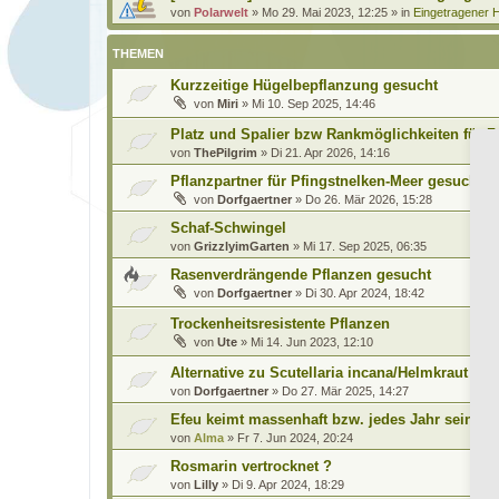
von
Polarwelt
»
Mo 29. Mai 2023, 12:25
» in
Eingetragener H
THEMEN
Kurzzeitige Hügelbepflanzung gesucht
von
Miri
»
Mi 10. Sep 2025, 14:46
Platz und Spalier bzw Rankmöglichkeiten für 
von
ThePilgrim
»
Di 21. Apr 2026, 14:16
Pflanzpartner für Pfingstnelken-Meer gesucht
von
Dorfgaertner
»
Do 26. Mär 2026, 15:28
Schaf-Schwingel
von
GrizzlyimGarten
»
Mi 17. Sep 2025, 06:35
Rasenverdrängende Pflanzen gesucht
von
Dorfgaertner
»
Di 30. Apr 2024, 18:42
Trockenheitsresistente Pflanzen
von
Ute
»
Mi 14. Jun 2023, 12:10
Alternative zu Scutellaria incana/Helmkraut ges
von
Dorfgaertner
»
Do 27. Mär 2025, 14:27
Efeu keimt massenhaft bzw. jedes Jahr sein 'Un
von
Alma
»
Fr 7. Jun 2024, 20:24
Rosmarin vertrocknet ?
von
Lilly
»
Di 9. Apr 2024, 18:29