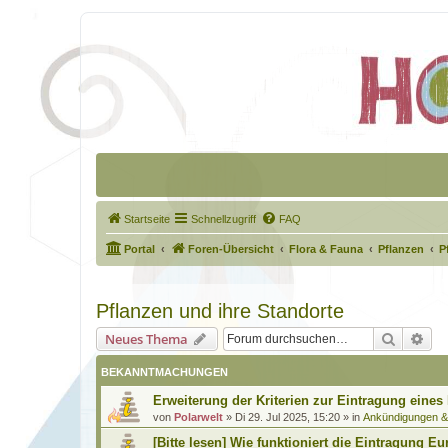
Startseite
Schnellzugriff
FAQ
Portal
Foren-Übersicht
Flora & Fauna
Pflanzen
P
Pflanzen und ihre Standorte
Suche
Erw
Neues Thema
BEKANNTMACHUNGEN
Erweiterung der Kriterien zur Eintragung eines
von
Polarwelt
»
Di 29. Jul 2025, 15:20
» in
Ankündigungen 
[Bitte lesen] Wie funktioniert die Eintragung Eu