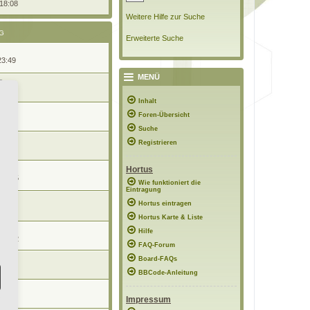
 18:08
Weitere Hilfe zur Suche
G
Erweiterte Suche
23:49
MENÜ
21:30
Inhalt
r
Foren-Übersicht
13:29
Suche
Registrieren
22:44
Hortus
 08:45
Wie funktioniert die
Eintragung
Hortus eintragen
6:51
Hortus Karte & Liste
n
Hilfe
 18:22
FAQ-Forum
Board-FAQs
 15:29
BBCode-Anleitung
09:22
Impressum