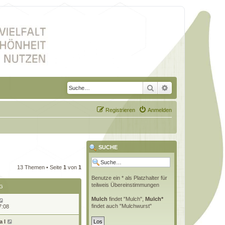
Suche
Erweiterte Suche
Registrieren
Anmelden
SUCHE
13 Themen • Seite
1
von
1
Benutze ein * als Platzhalter für
teilweis Übereinstimmungen
G
Mulch
findet "Mulch",
Mulch*
findet auch "Mulchwurst"
7:08
 l