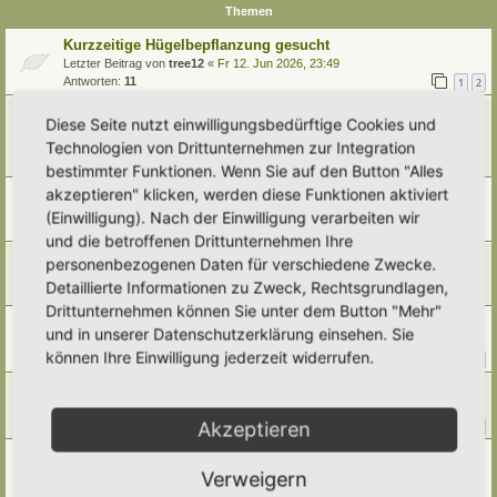
Themen
Kurzzeitige Hügelbepflanzung gesucht
Letzter Beitrag von
tree12
«
Fr 12. Jun 2026, 23:49
Antworten:
11
1
2
Platz und Spalier bzw Rankmöglichkeiten für Zaunrübe
Diese Seite nutzt einwilligungsbedürftige Cookies und
gesucht!
Technologien von Drittunternehmen zur Integration
Letzter Beitrag von
ThePilgrim
«
Mo 8. Jun 2026, 21:30
Antworten:
9
bestimmter Funktionen. Wenn Sie auf den Button "Alles
akzeptieren" klicken, werden diese Funktionen aktiviert
Pflanzpartner für Pfingstnelken-Meer gesucht
Letzter Beitrag von
Dorfgaertner
«
Di 31. Mär 2026, 13:29
(Einwilligung). Nach der Einwilligung verarbeiten wir
Antworten:
9
und die betroffenen Drittunternehmen Ihre
Schaf-Schwingel
personenbezogenen Daten für verschiedene Zwecke.
Letzter Beitrag von
tree12
«
Mi 17. Sep 2025, 22:44
Detaillierte Informationen zu Zweck, Rechtsgrundlagen,
Antworten:
4
Drittunternehmen können Sie unter dem Button "Mehr"
Rasenverdrängende Pflanzen gesucht
und in unserer Datenschutzerklärung einsehen. Sie
Letzter Beitrag von
Ann1981
«
Mo 18. Aug 2025, 08:45
können Ihre Einwilligung jederzeit widerrufen.
Antworten:
30
1
2
3
4
Trockenheitsresistente Pflanzen
Letzter Beitrag von
Borovinka
«
Fr 1. Aug 2025, 06:51
Akzeptieren
Antworten:
17
1
2
Alternative zu Scutellaria incana/Helmkraut gesucht
Letzter Beitrag von
Simbienchen
«
Do 27. Mär 2025, 18:22
Verweigern
Antworten:
1