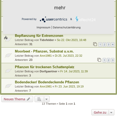
Efeu keimt massenhaft bzw. jedes Jahr sein 'Unkraut'
mehr
Letzter Beitrag von
Primulaveris
«
Do 13. Jun 2024, 15:29
Antworten:
2
Powered by
&
Rosmarin vertrocknet ?
Letzter Beitrag von
Ann1981
«
Do 11. Apr 2024, 09:22
Impressum
|
Datenschutzerklärung
Antworten:
7
Bepflanzung für Extremzonen
Letzter Beitrag von
Tidofelder
«
So 22. Okt 2023, 16:48
Antworten:
31
1
2
3
4
Moorbeet - Pflanzen, Substrat u.v.m.
Letzter Beitrag von
Ann1981
«
Di 25. Jul 2023, 22:32
Antworten:
23
1
2
3
Pflanzen für trockenen Schattenplatz
Letzter Beitrag von
Dorfgaertner
«
Fr 14. Jul 2023, 11:39
Antworten:
3
Bodendecker/ Bodendeckende Pflanzen
Letzter Beitrag von
Ann1981
«
Fr 23. Jun 2023, 19:19
Antworten:
7
Neues Thema
13 Themen • Seite
1
von
1
Gehe zu