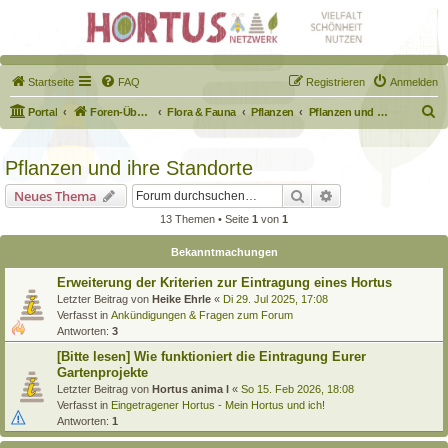
Startseite
FAQ
Registrieren
Anmelden
S
Portal
Foren-Übersicht
Flora & Fauna
Pflanzen
Pflanzen und ihre Standorte
u
c
Pflanzen und ihre Standorte
h
Suche
Erweiterte Suche
Neues Thema
e
13 Themen • Seite
1
von
1
Bekanntmachungen
Erweiterung der Kriterien zur Eintragung eines Hortus
Letzter Beitrag von
Heike Ehrle
«
Di 29. Jul 2025, 17:08
Verfasst in
Ankündigungen & Fragen zum Forum
Antworten:
3
[Bitte lesen] Wie funktioniert die Eintragung Eurer
Gartenprojekte
Letzter Beitrag von
Hortus anima l
«
So 15. Feb 2026, 18:08
Verfasst in
Eingetragener Hortus - Mein Hortus und ich!
Antworten:
1