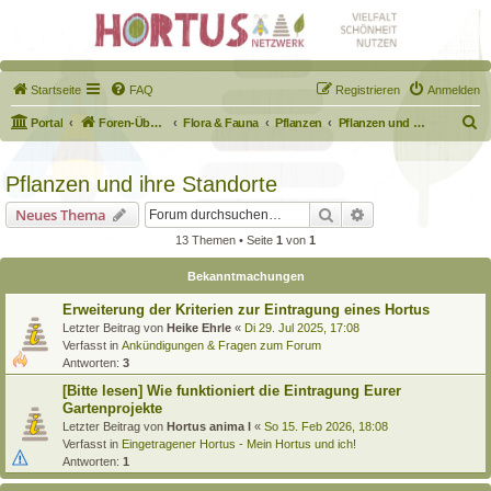
Startseite
FAQ
Registrieren
Anmelden
S
Portal
Foren-Übersicht
Flora & Fauna
Pflanzen
Pflanzen und ihre Standorte
u
c
Pflanzen und ihre Standorte
h
Suche
Erweiterte Suche
Neues Thema
e
13 Themen • Seite
1
von
1
Bekanntmachungen
Erweiterung der Kriterien zur Eintragung eines Hortus
Letzter Beitrag von
Heike Ehrle
«
Di 29. Jul 2025, 17:08
Verfasst in
Ankündigungen & Fragen zum Forum
Antworten:
3
[Bitte lesen] Wie funktioniert die Eintragung Eurer
Gartenprojekte
Letzter Beitrag von
Hortus anima l
«
So 15. Feb 2026, 18:08
Verfasst in
Eingetragener Hortus - Mein Hortus und ich!
Antworten:
1