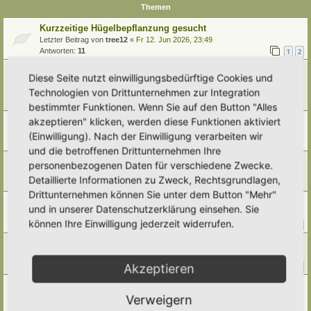
Themen
Kurzzeitige Hügelbepflanzung gesucht
Letzter Beitrag von
tree12
«
Fr 12. Jun 2026, 23:49
Antworten:
11
1
2
Platz und Spalier bzw Rankmöglichkeiten für Zaunrübe
Diese Seite nutzt einwilligungsbedürftige Cookies und
gesucht!
Technologien von Drittunternehmen zur Integration
Letzter Beitrag von
ThePilgrim
«
Mo 8. Jun 2026, 21:30
Antworten:
9
bestimmter Funktionen. Wenn Sie auf den Button "Alles
akzeptieren" klicken, werden diese Funktionen aktiviert
Pflanzpartner für Pfingstnelken-Meer gesucht
Letzter Beitrag von
Dorfgaertner
«
Di 31. Mär 2026, 13:29
(Einwilligung). Nach der Einwilligung verarbeiten wir
Antworten:
9
und die betroffenen Drittunternehmen Ihre
Schaf-Schwingel
personenbezogenen Daten für verschiedene Zwecke.
Letzter Beitrag von
tree12
«
Mi 17. Sep 2025, 22:44
Detaillierte Informationen zu Zweck, Rechtsgrundlagen,
Antworten:
4
Drittunternehmen können Sie unter dem Button "Mehr"
Rasenverdrängende Pflanzen gesucht
und in unserer Datenschutzerklärung einsehen. Sie
Letzter Beitrag von
Ann1981
«
Mo 18. Aug 2025, 08:45
können Ihre Einwilligung jederzeit widerrufen.
Antworten:
30
1
2
3
4
Trockenheitsresistente Pflanzen
Letzter Beitrag von
Borovinka
«
Fr 1. Aug 2025, 06:51
Akzeptieren
Antworten:
17
1
2
Alternative zu Scutellaria incana/Helmkraut gesucht
Letzter Beitrag von
Simbienchen
«
Do 27. Mär 2025, 18:22
Verweigern
Antworten:
1