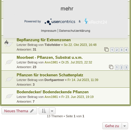
Efeu keimt massenhaft bzw. jedes Jahr sein 'Unkraut'
mehr
Letzter Beitrag von
Primulaveris
«
Do 13. Jun 2024, 15:29
Antworten:
2
Powered by
&
Rosmarin vertrocknet ?
Letzter Beitrag von
Ann1981
«
Do 11. Apr 2024, 09:22
Impressum
|
Datenschutzerklärung
Antworten:
7
Bepflanzung für Extremzonen
Letzter Beitrag von
Tidofelder
«
So 22. Okt 2023, 16:48
Antworten:
31
1
2
3
4
Moorbeet - Pflanzen, Substrat u.v.m.
Letzter Beitrag von
Ann1981
«
Di 25. Jul 2023, 22:32
Antworten:
23
1
2
3
Pflanzen für trockenen Schattenplatz
Letzter Beitrag von
Dorfgaertner
«
Fr 14. Jul 2023, 11:39
Antworten:
3
Bodendecker/ Bodendeckende Pflanzen
Letzter Beitrag von
Ann1981
«
Fr 23. Jun 2023, 19:19
Antworten:
7
Neues Thema
13 Themen • Seite
1
von
1
Gehe zu