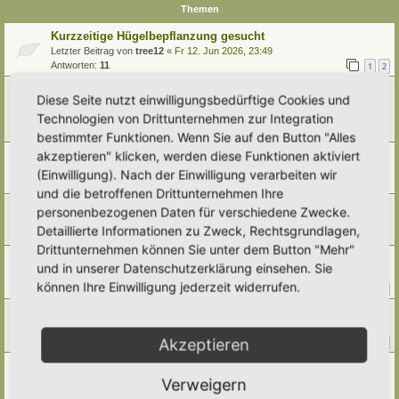
Themen
Kurzzeitige Hügelbepflanzung gesucht
Letzter Beitrag von
tree12
«
Fr 12. Jun 2026, 23:49
Antworten:
11
1
2
Platz und Spalier bzw Rankmöglichkeiten für Zaunrübe
Diese Seite nutzt einwilligungsbedürftige Cookies und
gesucht!
Technologien von Drittunternehmen zur Integration
Letzter Beitrag von
ThePilgrim
«
Mo 8. Jun 2026, 21:30
Antworten:
9
bestimmter Funktionen. Wenn Sie auf den Button "Alles
akzeptieren" klicken, werden diese Funktionen aktiviert
Pflanzpartner für Pfingstnelken-Meer gesucht
Letzter Beitrag von
Dorfgaertner
«
Di 31. Mär 2026, 13:29
(Einwilligung). Nach der Einwilligung verarbeiten wir
Antworten:
9
und die betroffenen Drittunternehmen Ihre
Schaf-Schwingel
personenbezogenen Daten für verschiedene Zwecke.
Letzter Beitrag von
tree12
«
Mi 17. Sep 2025, 22:44
Detaillierte Informationen zu Zweck, Rechtsgrundlagen,
Antworten:
4
Drittunternehmen können Sie unter dem Button "Mehr"
Rasenverdrängende Pflanzen gesucht
und in unserer Datenschutzerklärung einsehen. Sie
Letzter Beitrag von
Ann1981
«
Mo 18. Aug 2025, 08:45
können Ihre Einwilligung jederzeit widerrufen.
Antworten:
30
1
2
3
4
Trockenheitsresistente Pflanzen
Letzter Beitrag von
Borovinka
«
Fr 1. Aug 2025, 06:51
Akzeptieren
Antworten:
17
1
2
Alternative zu Scutellaria incana/Helmkraut gesucht
Letzter Beitrag von
Simbienchen
«
Do 27. Mär 2025, 18:22
Verweigern
Antworten:
1