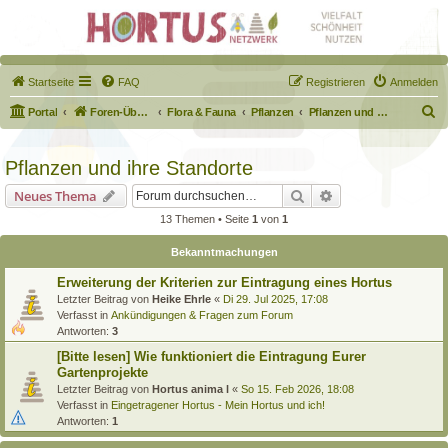
Startseite
FAQ
Registrieren
Anmelden
S
Portal
Foren-Übersicht
Flora & Fauna
Pflanzen
Pflanzen und ihre Standorte
u
c
Pflanzen und ihre Standorte
h
Suche
Erweiterte Suche
Neues Thema
e
13 Themen • Seite
1
von
1
Bekanntmachungen
Erweiterung der Kriterien zur Eintragung eines Hortus
Letzter Beitrag von
Heike Ehrle
«
Di 29. Jul 2025, 17:08
Verfasst in
Ankündigungen & Fragen zum Forum
Antworten:
3
[Bitte lesen] Wie funktioniert die Eintragung Eurer
Gartenprojekte
Letzter Beitrag von
Hortus anima l
«
So 15. Feb 2026, 18:08
Verfasst in
Eingetragener Hortus - Mein Hortus und ich!
Antworten:
1