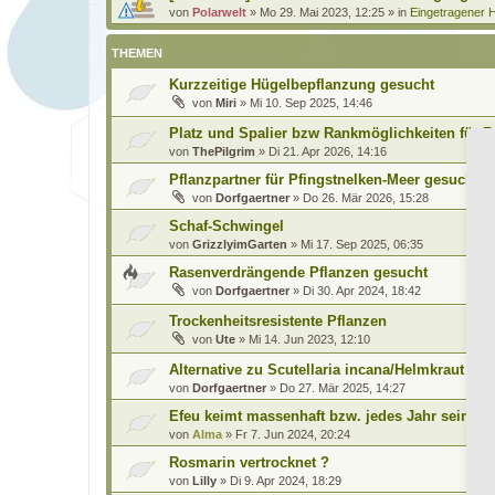
von
Polarwelt
»
Mo 29. Mai 2023, 12:25
» in
Eingetragener H
THEMEN
Kurzzeitige Hügelbepflanzung gesucht
von
Miri
»
Mi 10. Sep 2025, 14:46
Platz und Spalier bzw Rankmöglichkeiten für 
von
ThePilgrim
»
Di 21. Apr 2026, 14:16
Pflanzpartner für Pfingstnelken-Meer gesucht
von
Dorfgaertner
»
Do 26. Mär 2026, 15:28
Schaf-Schwingel
von
GrizzlyimGarten
»
Mi 17. Sep 2025, 06:35
Rasenverdrängende Pflanzen gesucht
von
Dorfgaertner
»
Di 30. Apr 2024, 18:42
Trockenheitsresistente Pflanzen
von
Ute
»
Mi 14. Jun 2023, 12:10
Alternative zu Scutellaria incana/Helmkraut ges
von
Dorfgaertner
»
Do 27. Mär 2025, 14:27
Efeu keimt massenhaft bzw. jedes Jahr sein 'Un
von
Alma
»
Fr 7. Jun 2024, 20:24
Rosmarin vertrocknet ?
von
Lilly
»
Di 9. Apr 2024, 18:29