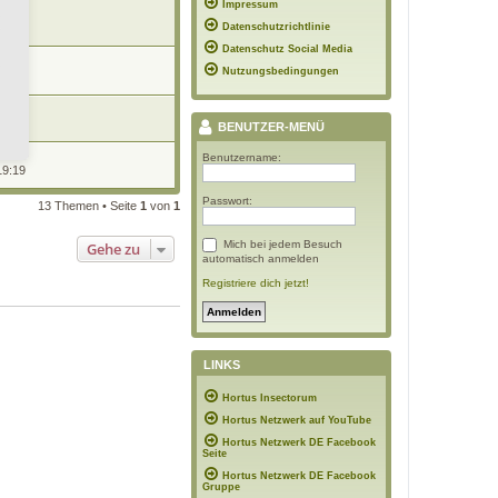
Impressum
16:48
Datenschutzrichtlinie
Datenschutz Social Media
Nutzungsbedingungen
2:32
r
1:39
BENUTZER-MENÜ
Benutzername:
19:19
Passwort:
13 Themen • Seite
1
von
1
Mich bei jedem Besuch
Gehe zu
automatisch anmelden
Registriere dich jetzt!
LINKS
Hortus Insectorum
Hortus Netzwerk auf YouTube
Hortus Netzwerk DE Facebook
Seite
Hortus Netzwerk DE Facebook
Gruppe