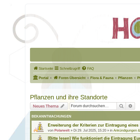
Startseite
Schnellzugriff
FAQ
Portal
Foren-Übersicht
Flora & Fauna
Pflanzen
P
Pflanzen und ihre Standorte
Suche
Erw
Neues Thema
BEKANNTMACHUNGEN
Erweiterung der Kriterien zur Eintragung eines
von
Polarwelt
»
Di 29. Jul 2025, 15:20
» in
Ankündigungen 
[Bitte lesen] Wie funktioniert die Eintragung Eu