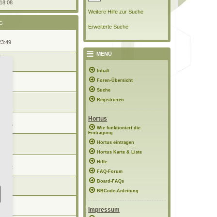
 18:08
Weitere Hilfe zur Suche
G
Erweiterte Suche
23:49
MENÜ
21:30
Inhalt
r
Foren-Übersicht
13:29
Suche
Registrieren
22:44
Hortus
 08:45
Wie funktioniert die
Eintragung
Hortus eintragen
6:51
Hortus Karte & Liste
n
Hilfe
 18:22
FAQ-Forum
Board-FAQs
 15:29
BBCode-Anleitung
09:22
Impressum