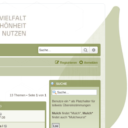
Suche
Erweiterte Suche
Registrieren
Anmelden
SUCHE
13 Themen • Seite
1
von
1
Benutze ein * als Platzhalter für
teilweis Übereinstimmungen
G
Mulch
findet "Mulch",
Mulch*
findet auch "Mulchwurst"
7:08
 l