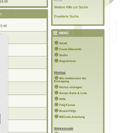
 18:08
Weitere Hilfe zur Suche
G
Erweiterte Suche
23:49
MENÜ
21:30
Inhalt
r
Foren-Übersicht
13:29
Suche
Registrieren
22:44
Hortus
 08:45
Wie funktioniert die
Eintragung
Hortus eintragen
6:51
Hortus Karte & Liste
n
Hilfe
 18:22
FAQ-Forum
Board-FAQs
 15:29
BBCode-Anleitung
09:22
Impressum