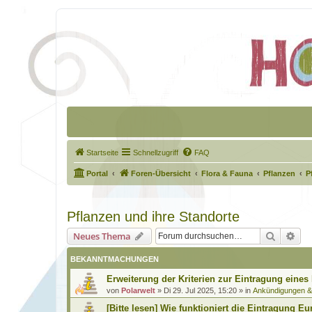
Startseite
Schnellzugriff
FAQ
Portal
Foren-Übersicht
Flora & Fauna
Pflanzen
P
Pflanzen und ihre Standorte
Suche
Erw
Neues Thema
BEKANNTMACHUNGEN
Erweiterung der Kriterien zur Eintragung eines
von
Polarwelt
»
Di 29. Jul 2025, 15:20
» in
Ankündigungen 
[Bitte lesen] Wie funktioniert die Eintragung Eu