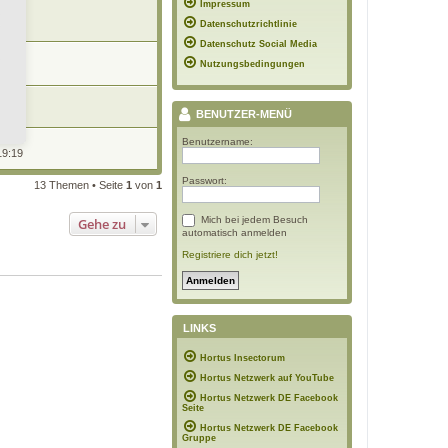
Impressum
16:48
Datenschutzrichtlinie
Datenschutz Social Media
Nutzungsbedingungen
2:32
r
1:39
BENUTZER-MENÜ
Benutzername:
19:19
Passwort:
13 Themen • Seite
1
von
1
Mich bei jedem Besuch
Gehe zu
automatisch anmelden
Registriere dich jetzt!
LINKS
Hortus Insectorum
Hortus Netzwerk auf YouTube
Hortus Netzwerk DE Facebook
Seite
Hortus Netzwerk DE Facebook
Gruppe