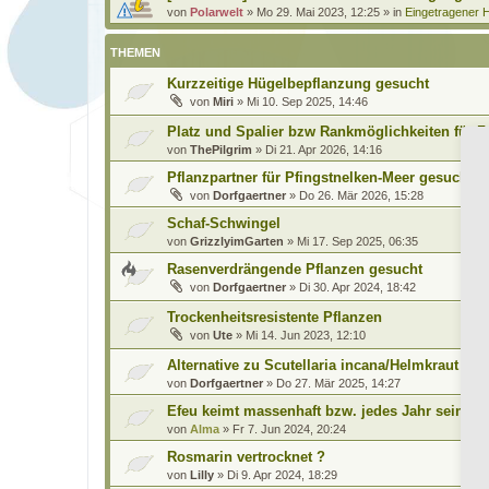
von
Polarwelt
»
Mo 29. Mai 2023, 12:25
» in
Eingetragener H
THEMEN
Kurzzeitige Hügelbepflanzung gesucht
von
Miri
»
Mi 10. Sep 2025, 14:46
Platz und Spalier bzw Rankmöglichkeiten für 
von
ThePilgrim
»
Di 21. Apr 2026, 14:16
Pflanzpartner für Pfingstnelken-Meer gesucht
von
Dorfgaertner
»
Do 26. Mär 2026, 15:28
Schaf-Schwingel
von
GrizzlyimGarten
»
Mi 17. Sep 2025, 06:35
Rasenverdrängende Pflanzen gesucht
von
Dorfgaertner
»
Di 30. Apr 2024, 18:42
Trockenheitsresistente Pflanzen
von
Ute
»
Mi 14. Jun 2023, 12:10
Alternative zu Scutellaria incana/Helmkraut ges
von
Dorfgaertner
»
Do 27. Mär 2025, 14:27
Efeu keimt massenhaft bzw. jedes Jahr sein 'Un
von
Alma
»
Fr 7. Jun 2024, 20:24
Rosmarin vertrocknet ?
von
Lilly
»
Di 9. Apr 2024, 18:29