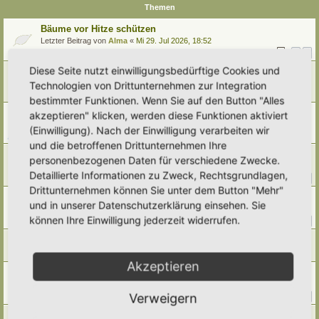
Themen
Bäume vor Hitze schützen
Letzter Beitrag von
Alma
«
Mi 29. Jul 2026, 18:52
Antworten:
10
1
2
Diese Seite nutzt einwilligungsbedürftige Cookies und
Zitterpappel
Letzter Beitrag von
tree12
«
So 19. Jul 2026, 11:00
Technologien von Drittunternehmen zur Integration
Antworten:
2
bestimmter Funktionen. Wenn Sie auf den Button "Alles
Problemfall Felsenbirnen (heimisch oder invasiv?)
akzeptieren" klicken, werden diese Funktionen aktiviert
Letzter Beitrag von
tree12
«
Fr 3. Jul 2026, 18:23
(Einwilligung). Nach der Einwilligung verarbeiten wir
Antworten:
5
und die betroffenen Drittunternehmen Ihre
Kopfweide
personenbezogenen Daten für verschiedene Zwecke.
Letzter Beitrag von
Ann1981
«
Mi 18. Mär 2026, 08:54
Detaillierte Informationen zu Zweck, Rechtsgrundlagen,
Antworten:
24
1
2
3
Drittunternehmen können Sie unter dem Button "Mehr"
Hilfe, wie kann ich diesen Efeu wieder aufrichten?
und in unserer Datenschutzerklärung einsehen. Sie
Letzter Beitrag von
Alma
«
Mo 23. Feb 2026, 09:17
können Ihre Einwilligung jederzeit widerrufen.
Antworten:
10
1
2
schwarzer Geißklee
Letzter Beitrag von
Alma
«
Sa 21. Feb 2026, 08:33
Akzeptieren
Dornenlose Himbeeren
Letzter Beitrag von
Borovinka
«
Mi 30. Jul 2025, 13:20
Verweigern
Antworten:
10
1
2
Rosskastanie – was tun?