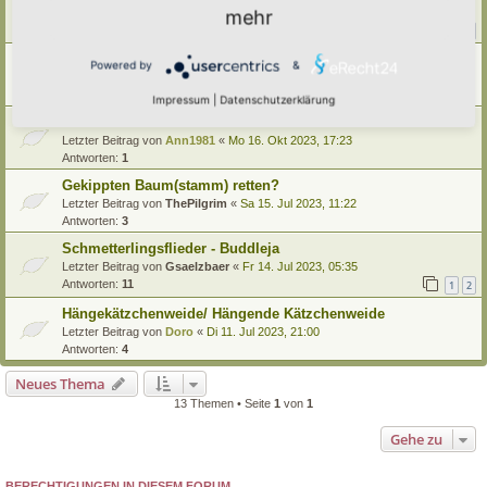
Letzter Beitrag von
Borovinka
«
Di 29. Jul 2025, 20:39
mehr
Antworten:
16
1
2
Kulturbrombeeren
Powered by
&
Letzter Beitrag von
Ann1981
«
Mi 30. Okt 2024, 18:20
Antworten:
4
Impressum
|
Datenschutzerklärung
Buchen im Klimawandel
Letzter Beitrag von
Ann1981
«
Mo 16. Okt 2023, 17:23
Antworten:
1
Gekippten Baum(stamm) retten?
Letzter Beitrag von
ThePilgrim
«
Sa 15. Jul 2023, 11:22
Antworten:
3
Schmetterlingsflieder - Buddleja
Letzter Beitrag von
Gsaelzbaer
«
Fr 14. Jul 2023, 05:35
Antworten:
11
1
2
Hängekätzchenweide/ Hängende Kätzchenweide
Letzter Beitrag von
Doro
«
Di 11. Jul 2023, 21:00
Antworten:
4
Neues Thema
13 Themen • Seite
1
von
1
Gehe zu
BERECHTIGUNGEN IN DIESEM FORUM