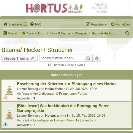
Startseite
FAQ
Registrieren
Anmelden
S
Portal
Foren-Übersicht
Flora & Fauna
Pflanzen
Bäume/ Hecken/ Sträucher
u
c
Bäume/ Hecken/ Sträucher
h
Suche
Erweiterte Suche
Neues Thema
e
13 Themen • Seite
1
von
1
Bekanntmachungen
Erweiterung der Kriterien zur Eintragung eines Hortus
Letzter Beitrag von
Heike Ehrle
«
Di 29. Jul 2025, 17:08
Verfasst in
Ankündigungen & Fragen zum Forum
Antworten:
3
[Bitte lesen] Wie funktioniert die Eintragung Eurer
Gartenprojekte
Letzter Beitrag von
Hortus anima l
«
So 15. Feb 2026, 18:08
Verfasst in
Eingetragener Hortus - Mein Hortus und ich!
Antworten:
1