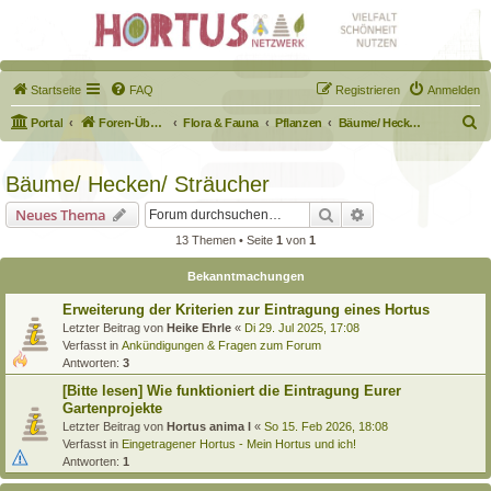
Startseite
FAQ
Registrieren
Anmelden
S
Portal
Foren-Übersicht
Flora & Fauna
Pflanzen
Bäume/ Hecken/ Sträucher
u
c
Bäume/ Hecken/ Sträucher
h
Suche
Erweiterte Suche
Neues Thema
e
13 Themen • Seite
1
von
1
Bekanntmachungen
Erweiterung der Kriterien zur Eintragung eines Hortus
Letzter Beitrag von
Heike Ehrle
«
Di 29. Jul 2025, 17:08
Verfasst in
Ankündigungen & Fragen zum Forum
Antworten:
3
[Bitte lesen] Wie funktioniert die Eintragung Eurer
Gartenprojekte
Letzter Beitrag von
Hortus anima l
«
So 15. Feb 2026, 18:08
Verfasst in
Eingetragener Hortus - Mein Hortus und ich!
Antworten:
1