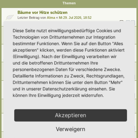
Themen
Bäume vor Hitze schützen
Letzter Beitrag von
Alma
«
Mi 29. Jul 2026, 18:52
Antworten:
10
1
2
Diese Seite nutzt einwilligungsbedürftige Cookies und
Zitterpappel
Letzter Beitrag von
tree12
«
So 19. Jul 2026, 11:00
Technologien von Drittunternehmen zur Integration
Antworten:
2
bestimmter Funktionen. Wenn Sie auf den Button "Alles
Problemfall Felsenbirnen (heimisch oder invasiv?)
akzeptieren" klicken, werden diese Funktionen aktiviert
Letzter Beitrag von
tree12
«
Fr 3. Jul 2026, 18:23
(Einwilligung). Nach der Einwilligung verarbeiten wir
Antworten:
5
und die betroffenen Drittunternehmen Ihre
Kopfweide
personenbezogenen Daten für verschiedene Zwecke.
Letzter Beitrag von
Ann1981
«
Mi 18. Mär 2026, 08:54
Detaillierte Informationen zu Zweck, Rechtsgrundlagen,
Antworten:
24
1
2
3
Drittunternehmen können Sie unter dem Button "Mehr"
Hilfe, wie kann ich diesen Efeu wieder aufrichten?
und in unserer Datenschutzerklärung einsehen. Sie
Letzter Beitrag von
Alma
«
Mo 23. Feb 2026, 09:17
können Ihre Einwilligung jederzeit widerrufen.
Antworten:
10
1
2
schwarzer Geißklee
Letzter Beitrag von
Alma
«
Sa 21. Feb 2026, 08:33
Akzeptieren
Dornenlose Himbeeren
Letzter Beitrag von
Borovinka
«
Mi 30. Jul 2025, 13:20
Verweigern
Antworten:
10
1
2
Rosskastanie – was tun?