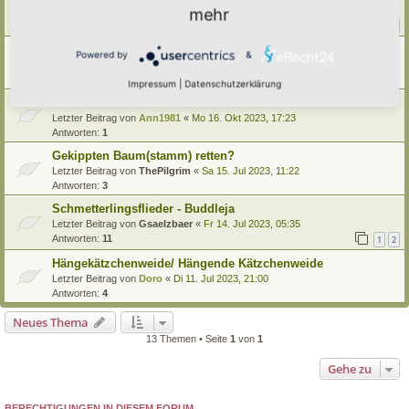
Letzter Beitrag von
Borovinka
«
Di 29. Jul 2025, 20:39
mehr
Antworten:
16
1
2
Kulturbrombeeren
Powered by
&
Letzter Beitrag von
Ann1981
«
Mi 30. Okt 2024, 18:20
Antworten:
4
Impressum
|
Datenschutzerklärung
Buchen im Klimawandel
Letzter Beitrag von
Ann1981
«
Mo 16. Okt 2023, 17:23
Antworten:
1
Gekippten Baum(stamm) retten?
Letzter Beitrag von
ThePilgrim
«
Sa 15. Jul 2023, 11:22
Antworten:
3
Schmetterlingsflieder - Buddleja
Letzter Beitrag von
Gsaelzbaer
«
Fr 14. Jul 2023, 05:35
Antworten:
11
1
2
Hängekätzchenweide/ Hängende Kätzchenweide
Letzter Beitrag von
Doro
«
Di 11. Jul 2023, 21:00
Antworten:
4
Neues Thema
13 Themen • Seite
1
von
1
Gehe zu
BERECHTIGUNGEN IN DIESEM FORUM