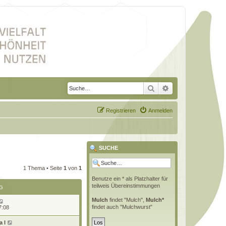
Suche
Erweiterte Suche
Registrieren
Anmelden
SUCHE
1 Thema • Seite
1
von
1
Benutze ein * als Platzhalter für
teilweis Übereinstimmungen
G
Mulch
findet "Mulch",
Mulch*
findet auch "Mulchwurst"
7:08
 l