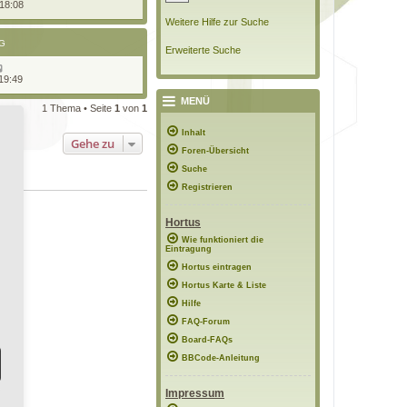
 18:08
Weitere Hilfe zur Suche
G
Erweiterte Suche
19:49
MENÜ
1 Thema • Seite
1
von
1
Inhalt
Gehe zu
Foren-Übersicht
Suche
Registrieren
Hortus
Wie funktioniert die
Eintragung
Hortus eintragen
Hortus Karte & Liste
Hilfe
FAQ-Forum
Board-FAQs
BBCode-Anleitung
Impressum