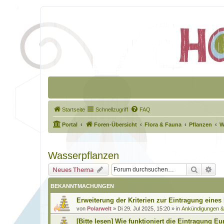
Startseite
Schnellzugriff
FAQ
Portal
Foren-Übersicht
Flora & Fauna
Pflanzen
W
Wasserpflanzen
Suche
Erw
Neues Thema
BEKANNTMACHUNGEN
Erweiterung der Kriterien zur Eintragung eines
von
Polarwelt
»
Di 29. Jul 2025, 15:20
» in
Ankündigungen 
[Bitte lesen] Wie funktioniert die Eintragung Eu