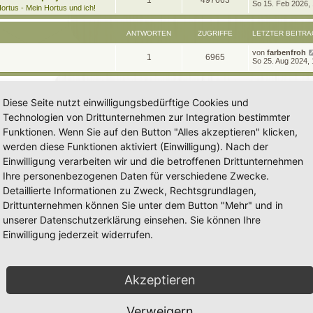
1
497663
e
So 15. Feb 2026,
t
g
e
ortus - Mein Hortus und ich!
t
r
n
u
z
w
r
B
t
e
ANTWORTEN
ZUGRIFFE
LETZTER BEITRA
t
g
e
i
o
i
r
t
L
von
farbenfroh
w
r
B
A
Z
1
6965
r
r
f
e
So 25. Aug 2024, 
e
a
t
i
o
i
n
u
g
z
t
f
t
t
r
r
f
t
g
e
a
e
e
Diese Seite nutzt einwilligungsbedürftige Cookies und
r
g
t
f
w
r
B
n
Technologien von Drittunternehmen zur Integration bestimmter
e
e
e
i
o
i
Funktionen. Wenn Sie auf den Button "Alles akzeptieren" klicken,
t
n
r
werden diese Funktionen aktiviert (Einwilligung). Nach der
r
f
a
Einwilligung verarbeiten wir und die betroffenen Drittunternehmen
g
t
f
Ihre personenbezogenen Daten für verschiedene Zwecke.
e
e
Detaillierte Informationen zu Zweck, Rechtsgrundlagen,
n
Drittunternehmen können Sie unter dem Button "Mehr" und in
unserer Datenschutzerklärung einsehen. Sie können Ihre
Einwilligung jederzeit widerrufen.
Akzeptieren
Verweigern