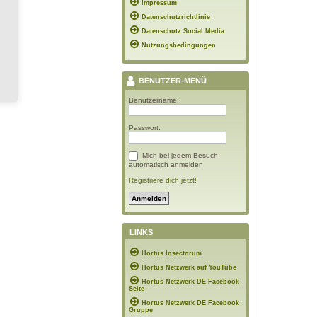
Impressum
Datenschutzrichtlinie
Datenschutz Social Media
Nutzungsbedingungen
BENUTZER-MENÜ
Benutzername:
Passwort:
Mich bei jedem Besuch
automatisch anmelden
Registriere dich jetzt!
LINKS
Hortus Insectorum
Hortus Netzwerk auf YouTube
Hortus Netzwerk DE Facebook
Seite
Hortus Netzwerk DE Facebook
Gruppe