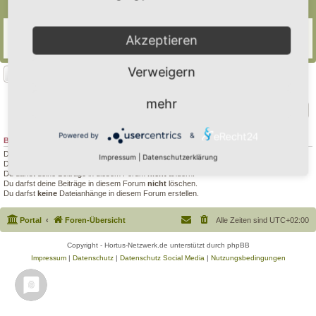
Themen
Wasserpflanzen
Akzeptieren
Letzter Beitrag von
farbenfroh
«
So 25. Aug 2024, 19:49
Antworten:
1
Verweigern
Neues Thema
1 Thema • Seite
1
von
1
mehr
Gehe zu
Powered by
&
BERECHTIGUNGEN IN DIESEM FORUM
Du darfst
keine
neuen Themen in diesem Forum erstellen.
Impressum
|
Datenschutzerklärung
Du darfst
keine
Antworten zu Themen in diesem Forum erstellen.
Du darfst deine Beiträge in diesem Forum
nicht
ändern.
Du darfst deine Beiträge in diesem Forum
nicht
löschen.
Du darfst
keine
Dateianhänge in diesem Forum erstellen.
Portal
Foren-Übersicht
Alle Zeiten sind
UTC+02:00
Copyright - Hortus-Netzwerk.de unterstützt durch phpBB
Impressum
|
Datenschutz
|
Datenschutz Social Media
|
Nutzungsbedingungen