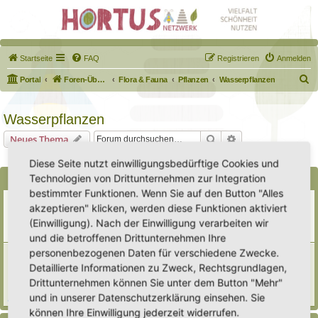
Startseite
FAQ
Registrieren
Anmelden
S
Portal
Foren-Übersicht
Flora & Fauna
Pflanzen
Wasserpflanzen
u
c
Wasserpflanzen
h
Suche
Erweiterte Suche
Neues Thema
e
1 Thema • Seite
1
von
1
Diese Seite nutzt einwilligungsbedürftige Cookies und
Technologien von Drittunternehmen zur Integration
Bekanntmachungen
bestimmter Funktionen. Wenn Sie auf den Button "Alles
Erweiterung der Kriterien zur Eintragung eines Hortus
akzeptieren" klicken, werden diese Funktionen aktiviert
Letzter Beitrag von
Heike Ehrle
«
Di 29. Jul 2025, 17:08
(Einwilligung). Nach der Einwilligung verarbeiten wir
Verfasst in
Ankündigungen & Fragen zum Forum
Antworten:
3
und die betroffenen Drittunternehmen Ihre
personenbezogenen Daten für verschiedene Zwecke.
[Bitte lesen] Wie funktioniert die Eintragung Eurer
Gartenprojekte
Detaillierte Informationen zu Zweck, Rechtsgrundlagen,
Letzter Beitrag von
Hortus anima l
«
So 15. Feb 2026, 18:08
Drittunternehmen können Sie unter dem Button "Mehr"
Verfasst in
Eingetragener Hortus - Mein Hortus und ich!
und in unserer Datenschutzerklärung einsehen. Sie
Antworten:
1
können Ihre Einwilligung jederzeit widerrufen.