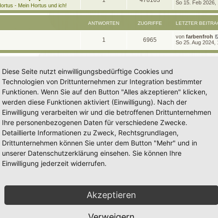
1
478163
e
So 15. Feb 2026,
t
g
e
ortus - Mein Hortus und ich!
t
r
n
u
z
w
r
B
t
e
ANTWORTEN
ZUGRIFFE
LETZTER BEITRA
t
g
e
i
o
i
r
t
L
von
farbenfroh
w
r
B
A
Z
1
6965
r
r
f
e
So 25. Aug 2024, 
e
a
t
i
o
i
n
u
g
z
t
f
t
t
r
r
f
t
g
e
a
e
e
Diese Seite nutzt einwilligungsbedürftige Cookies und
r
g
t
f
w
r
B
n
Technologien von Drittunternehmen zur Integration bestimmter
e
e
e
i
o
i
Funktionen. Wenn Sie auf den Button "Alles akzeptieren" klicken,
t
n
r
werden diese Funktionen aktiviert (Einwilligung). Nach der
r
f
a
Einwilligung verarbeiten wir und die betroffenen Drittunternehmen
g
t
f
Ihre personenbezogenen Daten für verschiedene Zwecke.
e
e
Detaillierte Informationen zu Zweck, Rechtsgrundlagen,
n
Drittunternehmen können Sie unter dem Button "Mehr" und in
unserer Datenschutzerklärung einsehen. Sie können Ihre
Einwilligung jederzeit widerrufen.
Akzeptieren
Verweigern