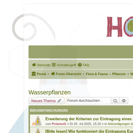
Startseite
Schnellzugriff
FAQ
Portal
Foren-Übersicht
Flora & Fauna
Pflanzen
W
Wasserpflanzen
Suche
Erw
Neues Thema
BEKANNTMACHUNGEN
Erweiterung der Kriterien zur Eintragung eines
von
Polarwelt
»
Di 29. Jul 2025, 15:20
» in
Ankündigungen 
[Bitte lesen] Wie funktioniert die Eintragung Eu