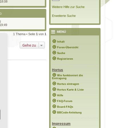
 18:08
Weitere Hilfe zur Suche
G
Erweiterte Suche
19:49
MENÜ
1 Thema • Seite
1
von
1
Inhalt
Gehe zu
Foren-Übersicht
Suche
Registrieren
Hortus
Wie funktioniert die
Eintragung
Hortus eintragen
Hortus Karte & Liste
Hilfe
FAQ-Forum
Board-FAQs
BBCode-Anleitung
Impressum