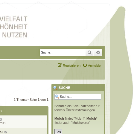
Suche
Erweiterte Suche
Registrieren
Anmelden
SUCHE
1 Thema • Seite
1
von
1
Benutze ein * als Platzhalter für
teilweis Übereinstimmungen
G
Mulch
findet "Mulch",
Mulch*
findet auch "Mulchwurst"
7:08
 l