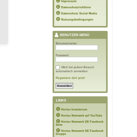
Impressum
Datenschutzrichtlinie
Datenschutz Social Media
Nutzungsbedingungen
BENUTZER-MENÜ
Benutzername:
Passwort:
Mich bei jedem Besuch
automatisch anmelden
Registriere dich jetzt!
LINKS
Hortus Insectorum
Hortus Netzwerk auf YouTube
Hortus Netzwerk DE Facebook
Seite
Hortus Netzwerk DE Facebook
Gruppe