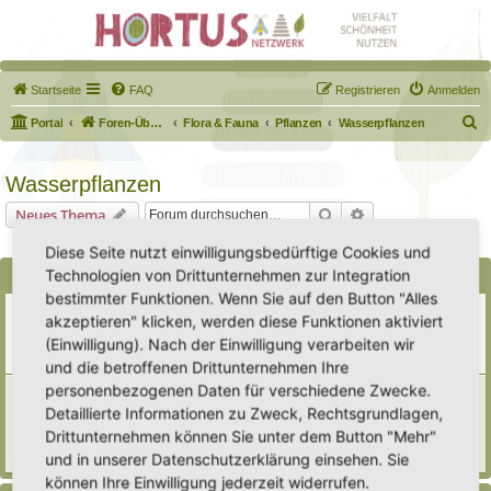
Startseite
FAQ
Registrieren
Anmelden
S
Portal
Foren-Übersicht
Flora & Fauna
Pflanzen
Wasserpflanzen
u
c
Wasserpflanzen
h
Suche
Erweiterte Suche
Neues Thema
e
1 Thema • Seite
1
von
1
Diese Seite nutzt einwilligungsbedürftige Cookies und
Technologien von Drittunternehmen zur Integration
Bekanntmachungen
bestimmter Funktionen. Wenn Sie auf den Button "Alles
Erweiterung der Kriterien zur Eintragung eines Hortus
akzeptieren" klicken, werden diese Funktionen aktiviert
Letzter Beitrag von
Heike Ehrle
«
Di 29. Jul 2025, 17:08
(Einwilligung). Nach der Einwilligung verarbeiten wir
Verfasst in
Ankündigungen & Fragen zum Forum
Antworten:
3
und die betroffenen Drittunternehmen Ihre
personenbezogenen Daten für verschiedene Zwecke.
[Bitte lesen] Wie funktioniert die Eintragung Eurer
Gartenprojekte
Detaillierte Informationen zu Zweck, Rechtsgrundlagen,
Letzter Beitrag von
Hortus anima l
«
So 15. Feb 2026, 18:08
Drittunternehmen können Sie unter dem Button "Mehr"
Verfasst in
Eingetragener Hortus - Mein Hortus und ich!
und in unserer Datenschutzerklärung einsehen. Sie
Antworten:
1
können Ihre Einwilligung jederzeit widerrufen.