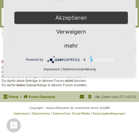
Themen
Wasserpflanzen
Akzeptieren
Letzter Beitrag von
farbenfroh
«
So 25. Aug 2024, 19:49
Antworten:
1
Verweigern
Neues Thema
1 Thema • Seite
1
von
1
mehr
Gehe zu
Powered by
&
BERECHTIGUNGEN IN DIESEM FORUM
Du darfst
keine
neuen Themen in diesem Forum erstellen.
Impressum
|
Datenschutzerklärung
Du darfst
keine
Antworten zu Themen in diesem Forum erstellen.
Du darfst deine Beiträge in diesem Forum
nicht
ändern.
Du darfst deine Beiträge in diesem Forum
nicht
löschen.
Du darfst
keine
Dateianhänge in diesem Forum erstellen.
Portal
Foren-Übersicht
Alle Zeiten sind
UTC+02:00
Copyright - Hortus-Netzwerk.de unterstützt durch phpBB
Impressum
|
Datenschutz
|
Datenschutz Social Media
|
Nutzungsbedingungen