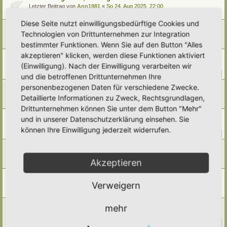
Letzter Beitrag von
Ann1981
«
So 24. Aug 2025, 22:00
Antworten:
7
Diese Seite nutzt einwilligungsbedürftige Cookies und
Trockenheitsanzeiger / Trockenstress
Technologien von Drittunternehmen zur Integration
Letzter Beitrag von
Simbienchen
«
Mo 4. Aug 2025, 09:48
bestimmter Funktionen. Wenn Sie auf den Button "Alles
Antworten:
6
akzeptieren" klicken, werden diese Funktionen aktiviert
Zwergnelken
(Einwilligung). Nach der Einwilligung verarbeiten wir
Letzter Beitrag von
Borovinka
«
Do 31. Jul 2025, 10:56
Antworten:
10
1
2
und die betroffenen Drittunternehmen Ihre
personenbezogenen Daten für verschiedene Zwecke.
Schwertlilie ( Iris florentina) und ihr Nutzen im Haushalt
Letzter Beitrag von
Simbienchen
«
Mo 28. Jul 2025, 22:04
Detaillierte Informationen zu Zweck, Rechtsgrundlagen,
Antworten:
3
Drittunternehmen können Sie unter dem Button "Mehr"
Berufkraut
und in unserer Datenschutzerklärung einsehen. Sie
Letzter Beitrag von
Ann1981
«
Mi 9. Jul 2025, 21:33
können Ihre Einwilligung jederzeit widerrufen.
Antworten:
14
1
2
Rote Liste...
Letzter Beitrag von
Ann1981
«
Mi 25. Jun 2025, 20:41
Akzeptieren
Antworten:
3
Sedum acre
Verweigern
Letzter Beitrag von
Ann1981
«
Do 5. Jun 2025, 12:01
Antworten:
4
Heimische (Wild)Stauden mit Wucherpotential
mehr
Letzter Beitrag von
tree12
«
Do 22. Mai 2025, 20:02
Antworten:
45
1
2
3
4
5