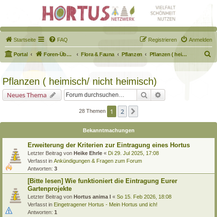
Startseite
FAQ
Registrieren
Anmelden
S
Portal
Foren-Übersicht
Flora & Fauna
Pflanzen
Pflanzen ( heimisch/ nicht heimisch)
u
c
Pflanzen ( heimisch/ nicht heimisch)
h
Suche
Erweiterte Suche
Neues Thema
e
1
2
Nächste
28 Themen
Bekanntmachungen
Erweiterung der Kriterien zur Eintragung eines Hortus
Letzter Beitrag von
Heike Ehrle
«
Di 29. Jul 2025, 17:08
Verfasst in
Ankündigungen & Fragen zum Forum
Antworten:
3
[Bitte lesen] Wie funktioniert die Eintragung Eurer
Gartenprojekte
Letzter Beitrag von
Hortus anima l
«
So 15. Feb 2026, 18:08
Verfasst in
Eingetragener Hortus - Mein Hortus und ich!
Antworten:
1