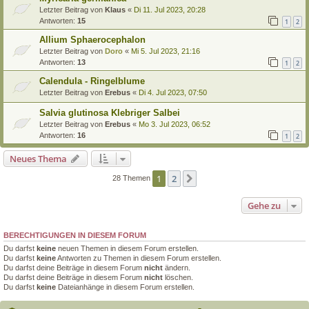
Letzter Beitrag von
Klaus
«
Di 11. Jul 2023, 20:28
Antworten:
15
1
2
Allium Sphaerocephalon
Letzter Beitrag von
Doro
«
Mi 5. Jul 2023, 21:16
Antworten:
13
1
2
Calendula - Ringelblume
Letzter Beitrag von
Erebus
«
Di 4. Jul 2023, 07:50
Salvia glutinosa Klebriger Salbei
Letzter Beitrag von
Erebus
«
Mo 3. Jul 2023, 06:52
Antworten:
16
1
2
Neues Thema
1
2
Nächste
28 Themen
Gehe zu
BERECHTIGUNGEN IN DIESEM FORUM
Du darfst
keine
neuen Themen in diesem Forum erstellen.
Du darfst
keine
Antworten zu Themen in diesem Forum erstellen.
Du darfst deine Beiträge in diesem Forum
nicht
ändern.
Du darfst deine Beiträge in diesem Forum
nicht
löschen.
Du darfst
keine
Dateianhänge in diesem Forum erstellen.