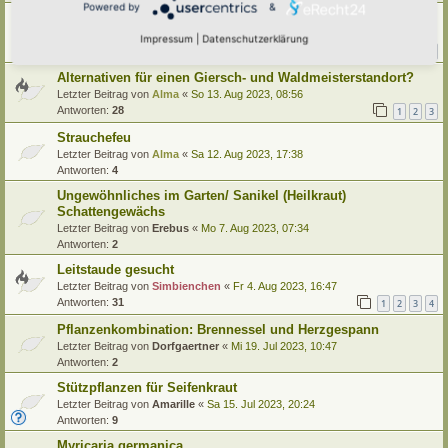
Powered by
&
Duftpflanzen im Topf oder Garten
Letzter Beitrag von
Simbienchen
«
Do 21. Sep 2023, 16:36
Impressum
|
Datenschutzerklärung
Antworten:
12
1
2
Alternativen für einen Giersch- und Waldmeisterstandort?
Letzter Beitrag von
Alma
«
So 13. Aug 2023, 08:56
Antworten:
28
1
2
3
Strauchefeu
Letzter Beitrag von
Alma
«
Sa 12. Aug 2023, 17:38
Antworten:
4
Ungewöhnliches im Garten/ Sanikel (Heilkraut)
Schattengewächs
Letzter Beitrag von
Erebus
«
Mo 7. Aug 2023, 07:34
Antworten:
2
Leitstaude gesucht
Letzter Beitrag von
Simbienchen
«
Fr 4. Aug 2023, 16:47
Antworten:
31
1
2
3
4
Pflanzenkombination: Brennessel und Herzgespann
Letzter Beitrag von
Dorfgaertner
«
Mi 19. Jul 2023, 10:47
Antworten:
2
Stützpflanzen für Seifenkraut
Letzter Beitrag von
Amarille
«
Sa 15. Jul 2023, 20:24
Antworten:
9
Myricaria germanica