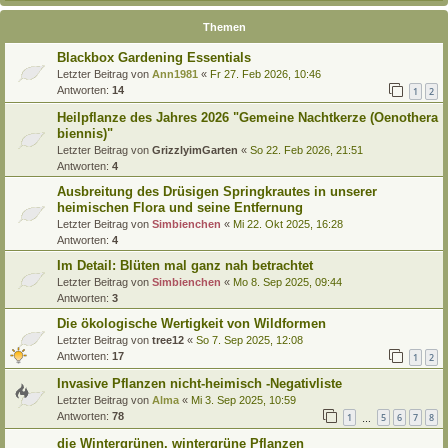
Themen
Blackbox Gardening Essentials
Letzter Beitrag von
Ann1981
«
Fr 27. Feb 2026, 10:46
Antworten:
14
1
2
Heilpflanze des Jahres 2026 "Gemeine Nachtkerze (Oenothera
biennis)"
Letzter Beitrag von
GrizzlyimGarten
«
So 22. Feb 2026, 21:51
Antworten:
4
Ausbreitung des Drüsigen Springkrautes in unserer
heimischen Flora und seine Entfernung
Letzter Beitrag von
Simbienchen
«
Mi 22. Okt 2025, 16:28
Antworten:
4
Im Detail: Blüten mal ganz nah betrachtet
Letzter Beitrag von
Simbienchen
«
Mo 8. Sep 2025, 09:44
Antworten:
3
Die ökologische Wertigkeit von Wildformen
Letzter Beitrag von
tree12
«
So 7. Sep 2025, 12:08
Antworten:
17
1
2
Invasive Pflanzen nicht-heimisch -Negativliste
Letzter Beitrag von
Alma
«
Mi 3. Sep 2025, 10:59
Antworten:
78
1
5
6
7
8
…
die Wintergrünen, wintergrüne Pflanzen