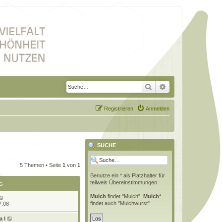
Suche
Erweiterte Suche
Registrieren
Anmelden
SUCHE
5 Themen • Seite
1
von
1
Benutze ein * als Platzhalter für
teilweis Übereinstimmungen
G
Mulch
findet "Mulch",
Mulch*
findet auch "Mulchwurst"
7:08
 l