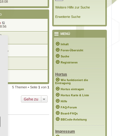
 18:08
Weitere Hilfe zur Suche
G
Erweiterte Suche
n
08:56
MENÜ
19:23
Inhalt
Foren-Übersicht
 19:27
Suche
Registrieren
18:32
r
Hortus
10:36
Wie funktioniert die
Eintragung
5 Themen • Seite
1
von
1
Hortus eintragen
Hortus Karte & Liste
Gehe zu
Hilfe
FAQ-Forum
Board-FAQs
BBCode-Anleitung
Impressum