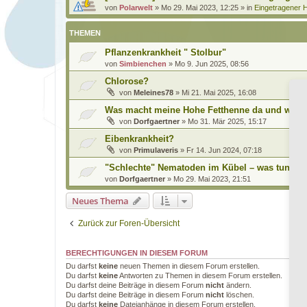
von
Polarwelt
»
Mo 29. Mai 2023, 12:25
» in
Eingetragener H
THEMEN
Pflanzenkrankheit " Stolbur"
von
Simbienchen
»
Mo 9. Jun 2025, 08:56
Chlorose?
von
Meleines78
»
Mi 21. Mai 2025, 16:08
Was macht meine Hohe Fetthenne da und werde i
von
Dorfgaertner
»
Mo 31. Mär 2025, 15:17
Eibenkrankheit?
von
Primulaveris
»
Fr 14. Jun 2024, 07:18
"Schlechte" Nematoden im Kübel – was tun?
von
Dorfgaertner
»
Mo 29. Mai 2023, 21:51
Neues Thema
Zurück zur Foren-Übersicht
BERECHTIGUNGEN IN DIESEM FORUM
Du darfst
keine
neuen Themen in diesem Forum erstellen.
Du darfst
keine
Antworten zu Themen in diesem Forum erstellen.
Du darfst deine Beiträge in diesem Forum
nicht
ändern.
Du darfst deine Beiträge in diesem Forum
nicht
löschen.
Du darfst
keine
Dateianhänge in diesem Forum erstellen.