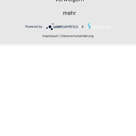
n
mehr
Powered by
&
Impressum
|
Datenschutzerklärung