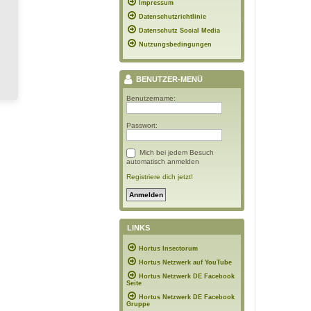
Impressum
Datenschutzrichtlinie
Datenschutz Social Media
Nutzungsbedingungen
BENUTZER-MENÜ
Benutzername:
Passwort:
Mich bei jedem Besuch
automatisch anmelden
Registriere dich jetzt!
LINKS
Hortus Insectorum
Hortus Netzwerk auf YouTube
Hortus Netzwerk DE Facebook
Seite
Hortus Netzwerk DE Facebook
Gruppe