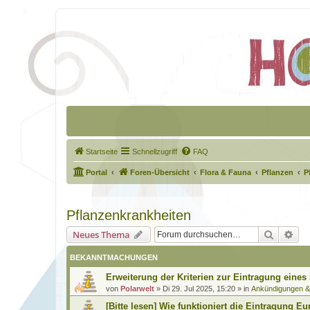
Startseite
Schnellzugriff
FAQ
Portal
Foren-Übersicht
Flora & Fauna
Pflanzen
P
Pflanzenkrankheiten
Suche
Erw
Neues Thema
BEKANNTMACHUNGEN
Erweiterung der Kriterien zur Eintragung eines
von
Polarwelt
»
Di 29. Jul 2025, 15:20
» in
Ankündigungen 
[Bitte lesen] Wie funktioniert die Eintragung Eu