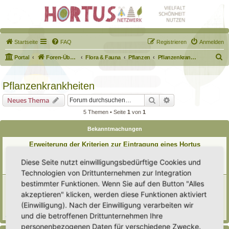
Startseite
FAQ
Registrieren
Anmelden
S
Portal
Foren-Übersicht
Flora & Fauna
Pflanzen
Pflanzenkrankheiten
u
c
Pflanzenkrankheiten
h
Suche
Erweiterte Suche
Neues Thema
e
5 Themen • Seite
1
von
1
Bekanntmachungen
Erweiterung der Kriterien zur Eintragung eines Hortus
Letzter Beitrag von
Heike Ehrle
«
Di 29. Jul 2025, 17:08
Diese Seite nutzt einwilligungsbedürftige Cookies und
Verfasst in
Ankündigungen & Fragen zum Forum
Antworten:
3
Technologien von Drittunternehmen zur Integration
[Bitte lesen] Wie funktioniert die Eintragung Eurer
bestimmter Funktionen. Wenn Sie auf den Button "Alles
Gartenprojekte
akzeptieren" klicken, werden diese Funktionen aktiviert
Letzter Beitrag von
Hortus anima l
«
So 15. Feb 2026, 18:08
(Einwilligung). Nach der Einwilligung verarbeiten wir
Verfasst in
Eingetragener Hortus - Mein Hortus und ich!
und die betroffenen Drittunternehmen Ihre
Antworten:
1
personenbezogenen Daten für verschiedene Zwecke.