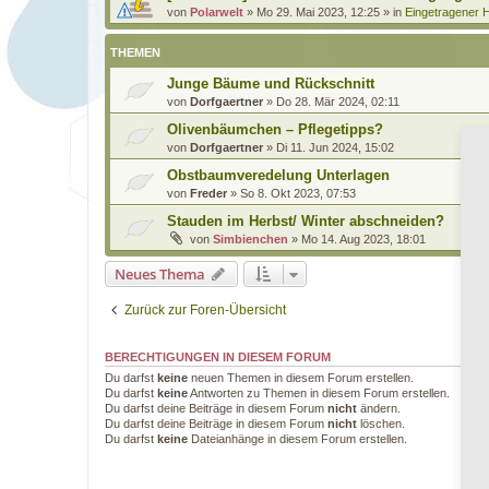
von
Polarwelt
»
Mo 29. Mai 2023, 12:25
» in
Eingetragener H
THEMEN
Junge Bäume und Rückschnitt
von
Dorfgaertner
»
Do 28. Mär 2024, 02:11
Olivenbäumchen – Pflegetipps?
von
Dorfgaertner
»
Di 11. Jun 2024, 15:02
Obstbaumveredelung Unterlagen
von
Freder
»
So 8. Okt 2023, 07:53
Stauden im Herbst/ Winter abschneiden?
von
Simbienchen
»
Mo 14. Aug 2023, 18:01
Neues Thema
Zurück zur Foren-Übersicht
BERECHTIGUNGEN IN DIESEM FORUM
Du darfst
keine
neuen Themen in diesem Forum erstellen.
Du darfst
keine
Antworten zu Themen in diesem Forum erstellen.
Du darfst deine Beiträge in diesem Forum
nicht
ändern.
Du darfst deine Beiträge in diesem Forum
nicht
löschen.
Du darfst
keine
Dateianhänge in diesem Forum erstellen.