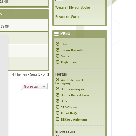
 18:08
Weitere Hilfe zur Suche
G
Erweiterte Suche
 19:08
MENÜ
19:17
Inhalt
n
Foren-Übersicht
0:31
Suche
Registrieren
21:00
Hortus
4 Themen • Seite
1
von
1
Wie funktioniert die
Eintragung
Gehe zu
Hortus eintragen
Hortus Karte & Liste
Hilfe
FAQ-Forum
Board-FAQs
BBCode-Anleitung
Impressum