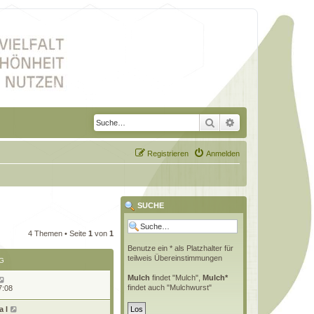
Suche
Erweiterte Suche
Registrieren
Anmelden
SUCHE
4 Themen • Seite
1
von
1
Benutze ein * als Platzhalter für
teilweis Übereinstimmungen
G
Mulch
findet "Mulch",
Mulch*
findet auch "Mulchwurst"
7:08
 l