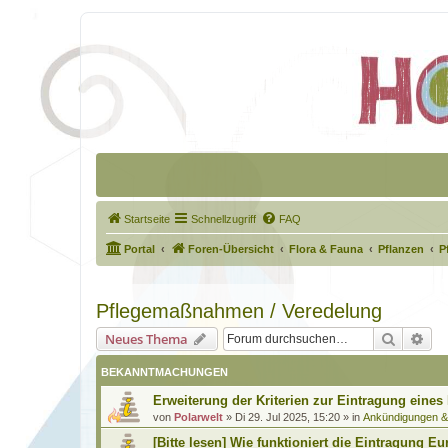
Startseite
Schnellzugriff
FAQ
Portal
Foren-Übersicht
Flora & Fauna
Pflanzen
P
Pflegemaßnahmen / Veredelung
Suche
Erw
Neues Thema
BEKANNTMACHUNGEN
Erweiterung der Kriterien zur Eintragung eines
von
Polarwelt
»
Di 29. Jul 2025, 15:20
» in
Ankündigungen 
[Bitte lesen] Wie funktioniert die Eintragung Eu