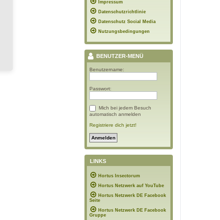
Impressum
Datenschutzrichtlinie
Datenschutz Social Media
Nutzungsbedingungen
BENUTZER-MENÜ
Benutzername:
Passwort:
Mich bei jedem Besuch
automatisch anmelden
Registriere dich jetzt!
LINKS
Hortus Insectorum
Hortus Netzwerk auf YouTube
Hortus Netzwerk DE Facebook
Seite
Hortus Netzwerk DE Facebook
Gruppe