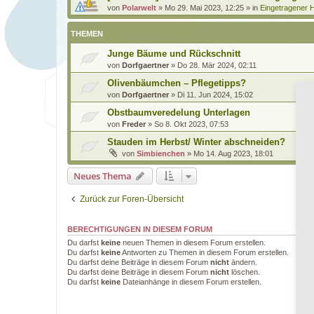
von
Polarwelt
»
Mo 29. Mai 2023, 12:25
» in
Eingetragener H
THEMEN
Junge Bäume und Rückschnitt
von
Dorfgaertner
»
Do 28. Mär 2024, 02:11
Olivenbäumchen – Pflegetipps?
von
Dorfgaertner
»
Di 11. Jun 2024, 15:02
Obstbaumveredelung Unterlagen
von
Freder
»
So 8. Okt 2023, 07:53
Stauden im Herbst/ Winter abschneiden?
von
Simbienchen
»
Mo 14. Aug 2023, 18:01
Neues Thema
Zurück zur Foren-Übersicht
BERECHTIGUNGEN IN DIESEM FORUM
Du darfst
keine
neuen Themen in diesem Forum erstellen.
Du darfst
keine
Antworten zu Themen in diesem Forum erstellen.
Du darfst deine Beiträge in diesem Forum
nicht
ändern.
Du darfst deine Beiträge in diesem Forum
nicht
löschen.
Du darfst
keine
Dateianhänge in diesem Forum erstellen.