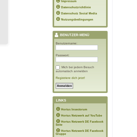
Impressum
Datenschutzrichtlinie
Datenschutz Social Media
Nutzungsbedingungen
BENUTZER-MENÜ
Benutzername:
Passwort:
Mich bei jedem Besuch
automatisch anmelden
Registriere dich jetzt!
LINKS
Hortus Insectorum
Hortus Netzwerk auf YouTube
Hortus Netzwerk DE Facebook
Seite
Hortus Netzwerk DE Facebook
Gruppe