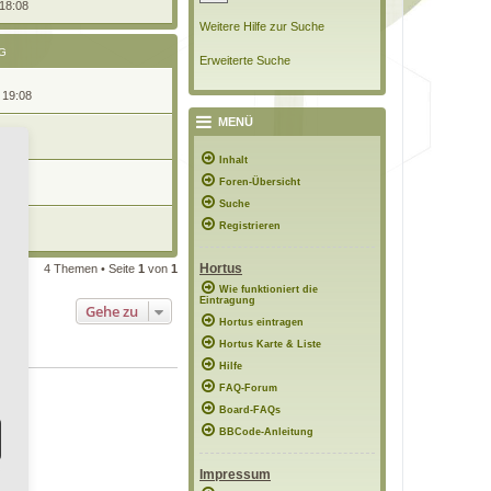
 18:08
Weitere Hilfe zur Suche
G
Erweiterte Suche
 19:08
MENÜ
19:17
Inhalt
n
Foren-Übersicht
0:31
Suche
Registrieren
21:00
Hortus
4 Themen • Seite
1
von
1
Wie funktioniert die
Eintragung
Gehe zu
Hortus eintragen
Hortus Karte & Liste
Hilfe
FAQ-Forum
Board-FAQs
BBCode-Anleitung
Impressum