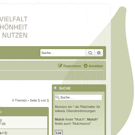
Suche
Erweiterte Suche
Registrieren
Anmelden
SUCHE
4 Themen • Seite
1
von
1
Benutze ein * als Platzhalter für
teilweis Übereinstimmungen
G
Mulch
findet "Mulch",
Mulch*
findet auch "Mulchwurst"
7:08
 l