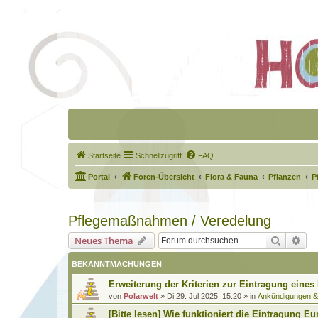
Startseite
Schnellzugriff
FAQ
Portal
Foren-Übersicht
Flora & Fauna
Pflanzen
P
Pflegemaßnahmen / Veredelung
Suche
Erw
Neues Thema
BEKANNTMACHUNGEN
Erweiterung der Kriterien zur Eintragung eines
von
Polarwelt
»
Di 29. Jul 2025, 15:20
» in
Ankündigungen 
[Bitte lesen] Wie funktioniert die Eintragung Eu