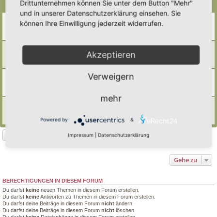
Drittunternehmen können Sie unter dem Button "Mehr"
Themen
und in unserer Datenschutzerklärung einsehen. Sie
Junge Bäume und Rückschnitt
können Ihre Einwilligung jederzeit widerrufen.
Letzter Beitrag von
Amarille
«
Mo 24. Nov 2025, 19:08
Antworten:
4
Olivenbäumchen – Pflegetipps?
Akzeptieren
Letzter Beitrag von
Alma
«
So 23. Jun 2024, 19:17
Antworten:
2
Verweigern
Obstbaumveredelung Unterlagen
Letzter Beitrag von
Simbienchen
«
So 8. Okt 2023, 10:31
Antworten:
1
mehr
Stauden im Herbst/ Winter abschneiden?
Letzter Beitrag von
Ann1981
«
Di 15. Aug 2023, 21:00
Powered by
&
Antworten:
3
Neues Thema
Impressum
|
Datenschutzerklärung
4 Themen • Seite
1
von
1
Gehe zu
BERECHTIGUNGEN IN DIESEM FORUM
Du darfst
keine
neuen Themen in diesem Forum erstellen.
Du darfst
keine
Antworten zu Themen in diesem Forum erstellen.
Du darfst deine Beiträge in diesem Forum
nicht
ändern.
Du darfst deine Beiträge in diesem Forum
nicht
löschen.
Du darfst
keine
Dateianhänge in diesem Forum erstellen.