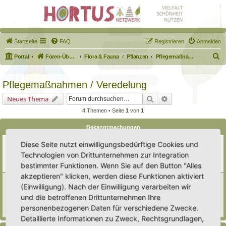
Startseite
FAQ
Registrieren
Anmelden
S
Portal
Foren-Übersicht
Flora & Fauna
Pflanzen
Pflegemaßnahmen / Veredelung
u
c
Pflegemaßnahmen / Veredelung
h
Suche
Erweiterte Suche
Neues Thema
e
4 Themen • Seite
1
von
1
Bekanntmachungen
Erweiterung der Kriterien zur Eintragung eines Hortus
Diese Seite nutzt einwilligungsbedürftige Cookies und
Letzter Beitrag von
Heike Ehrle
«
Di 29. Jul 2025, 17:08
Technologien von Drittunternehmen zur Integration
Verfasst in
Ankündigungen & Fragen zum Forum
bestimmter Funktionen. Wenn Sie auf den Button "Alles
Antworten:
3
akzeptieren" klicken, werden diese Funktionen aktiviert
[Bitte lesen] Wie funktioniert die Eintragung Eurer
(Einwilligung). Nach der Einwilligung verarbeiten wir
Gartenprojekte
und die betroffenen Drittunternehmen Ihre
Letzter Beitrag von
Hortus anima l
«
So 15. Feb 2026, 18:08
Verfasst in
Eingetragener Hortus - Mein Hortus und ich!
personenbezogenen Daten für verschiedene Zwecke.
Antworten:
1
Detaillierte Informationen zu Zweck, Rechtsgrundlagen,