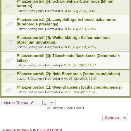
Pflanzenporträt (6): Schwanenhals-Sternmoos (Mnium
hornum)
Letzter Beitrag von
Tidofelder
«
Di 15. Aug 2023, 21:01
Pflanzenporträt (5): Langblättrige Schönschnabelmoos
(Kindbergia praelonga)
Letzter Beitrag von
Tidofelder
«
Di 15. Aug 2023, 20:58
Pflanzenporträt (4): Wellenblättrige Katharinenmoos
(Atrichum undulatum)
Letzter Beitrag von
Tidofelder
«
Di 15. Aug 2023, 20:55
Pflanzenporträt (3): Täuschende Nachtkerze (Oenothera ×
fallax)
Letzter Beitrag von
Tidofelder
«
Mi 28. Jun 2023, 14:57
Pflanzenporträt (2): Hain-Ehrenpreis (Veronica sublobata)
Letzter Beitrag von
Tidofelder
«
Mo 22. Mai 2023, 21:01
Pflanzenporträt (1): Wien-Blaustern (Scilla vindobonensis)
Letzter Beitrag von
Tidofelder
«
So 21. Mai 2023, 21:20
Neues Thema
21 Themen • Seite
1
von
1
Gehe zu
BERECHTIGUNGEN IN DIESEM FORUM