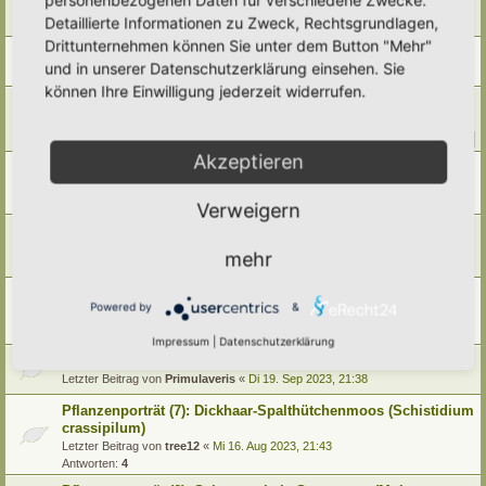
Letzter Beitrag von
Elli Marlies
«
Sa 12. Jul 2025, 13:04
Detaillierte Informationen zu Zweck, Rechtsgrundlagen,
Antworten:
6
Drittunternehmen können Sie unter dem Button "Mehr"
Pflanzenporträt (10): Ufermoos (Leptodictyum riparium )
und in unserer Datenschutzerklärung einsehen. Sie
Letzter Beitrag von
Tidofelder
«
Di 17. Sep 2024, 21:26
können Ihre Einwilligung jederzeit widerrufen.
Was ist das?
Letzter Beitrag von
Doro
«
Mi 19. Jun 2024, 19:31
Antworten:
10
1
2
Akzeptieren
Identifikationshilfe
Letzter Beitrag von
tree12
«
Sa 6. Jan 2024, 16:25
Antworten:
7
Verweigern
Pflanzenporträt (9): Horn-Sauerklee (Oxalis corniculata)
Letzter Beitrag von
Tidofelder
«
Fr 24. Nov 2023, 18:36
mehr
Antworten:
2
Pflanzenporträt (8): Schwedische Mehlbeere (Sorbus
Powered by
&
intermedia)
Letzter Beitrag von
Tidofelder
«
So 8. Okt 2023, 21:13
Impressum
|
Datenschutzerklärung
Großes Flohkraut
Letzter Beitrag von
Primulaveris
«
Di 19. Sep 2023, 21:38
Pflanzenporträt (7): Dickhaar-Spalthütchenmoos (Schistidium
crassipilum)
Letzter Beitrag von
tree12
«
Mi 16. Aug 2023, 21:43
Antworten:
4