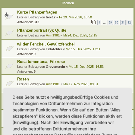
Themen
Kurze Pflanzenfragen
Letzter Beitrag von
tree12
«
Fr 29. Mai 2026, 16:50
Antworten:
313
1
29
30
31
32
…
Pflanzenportrait (9): Quitte
Letzter Beitrag von
Ann1981
«
Mi 24. Dez 2025, 12:15
wilder Fenchel, Gewürzfenchel
Letzter Beitrag von
Tidofelder
«
Mo 15. Dez 2025, 17:11
Antworten:
9
Rosa tomentosa, Filzrose
Letzter Beitrag von
Grevenstein
«
Mo 15. Dez 2025, 16:53
Antworten:
6
Rosen
Letzter Beitrag von
Ann1981
«
Mo 17. Nov 2025, 09:31
Antworten:
4
Wiesenwachtelweizen- die unbekannte hübsche
Diese Seite nutzt einwilligungsbedürftige Cookies und
Letzter Beitrag von
Ann1981
«
Di 12. Aug 2025, 10:43
Technologien von Drittunternehmen zur Integration
Antworten:
2
bestimmter Funktionen. Wenn Sie auf den Button "Alles
Ackerglockenblume - toll oder 'Unkraut'??
akzeptieren" klicken, werden diese Funktionen aktiviert
Letzter Beitrag von
Alma
«
Fr 8. Aug 2025, 14:30
(Einwilligung). Nach der Einwilligung verarbeiten wir
Antworten:
22
1
2
3
und die betroffenen Drittunternehmen Ihre
Weidenröschen unterscheiden
personenbezogenen Daten für verschiedene Zwecke.