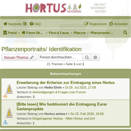
Startseite
FAQ
Registrieren
Anmelden
S
Portal
Foren-Übersicht
Flora & Fauna
Pflanzen
Pflanzenportraits/ Identifikation
u
c
Pflanzenportraits/ Identifikation
h
Suche
Erweiterte Suche
Neues Thema
e
21 Themen • Seite
1
von
1
Bekanntmachungen
Erweiterung der Kriterien zur Eintragung eines Hortus
Letzter Beitrag von
Heike Ehrle
«
Di 29. Jul 2025, 17:08
Verfasst in
Ankündigungen & Fragen zum Forum
Antworten:
3
[Bitte lesen] Wie funktioniert die Eintragung Eurer
Gartenprojekte
Letzter Beitrag von
Hortus anima l
«
So 15. Feb 2026, 18:08
Verfasst in
Eingetragener Hortus - Mein Hortus und ich!
Antworten:
1