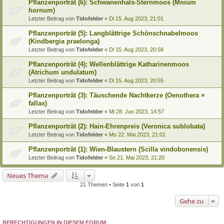
Pflanzenporträt (6): Schwanenhals-Sternmoos (Mnium
hornum)
Letzter Beitrag von
Tidofelder
«
Di 15. Aug 2023, 21:01
Pflanzenporträt (5): Langblättrige Schönschnabelmoos
(Kindbergia praelonga)
Letzter Beitrag von
Tidofelder
«
Di 15. Aug 2023, 20:58
Pflanzenporträt (4): Wellenblättrige Katharinenmoos
(Atrichum undulatum)
Letzter Beitrag von
Tidofelder
«
Di 15. Aug 2023, 20:55
Pflanzenporträt (3): Täuschende Nachtkerze (Oenothera ×
fallax)
Letzter Beitrag von
Tidofelder
«
Mi 28. Jun 2023, 14:57
Pflanzenporträt (2): Hain-Ehrenpreis (Veronica sublobata)
Letzter Beitrag von
Tidofelder
«
Mo 22. Mai 2023, 21:01
Pflanzenporträt (1): Wien-Blaustern (Scilla vindobonensis)
Letzter Beitrag von
Tidofelder
«
So 21. Mai 2023, 21:20
Neues Thema
21 Themen • Seite
1
von
1
Gehe zu
BERECHTIGUNGEN IN DIESEM FORUM