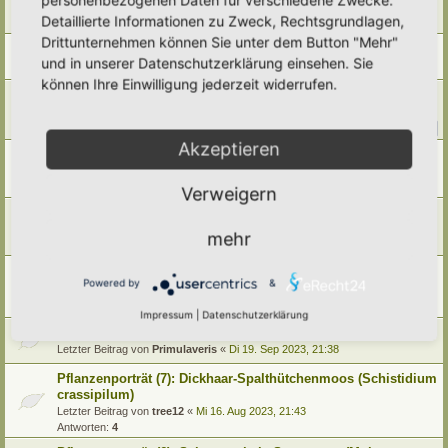
Letzter Beitrag von
Elli Marlies
«
Sa 12. Jul 2025, 13:04
Detaillierte Informationen zu Zweck, Rechtsgrundlagen,
Antworten:
6
Drittunternehmen können Sie unter dem Button "Mehr"
Pflanzenporträt (10): Ufermoos (Leptodictyum riparium )
und in unserer Datenschutzerklärung einsehen. Sie
Letzter Beitrag von
Tidofelder
«
Di 17. Sep 2024, 21:26
können Ihre Einwilligung jederzeit widerrufen.
Was ist das?
Letzter Beitrag von
Doro
«
Mi 19. Jun 2024, 19:31
Antworten:
10
1
2
Akzeptieren
Identifikationshilfe
Letzter Beitrag von
tree12
«
Sa 6. Jan 2024, 16:25
Antworten:
7
Verweigern
Pflanzenporträt (9): Horn-Sauerklee (Oxalis corniculata)
Letzter Beitrag von
Tidofelder
«
Fr 24. Nov 2023, 18:36
mehr
Antworten:
2
Pflanzenporträt (8): Schwedische Mehlbeere (Sorbus
Powered by
&
intermedia)
Letzter Beitrag von
Tidofelder
«
So 8. Okt 2023, 21:13
Impressum
|
Datenschutzerklärung
Großes Flohkraut
Letzter Beitrag von
Primulaveris
«
Di 19. Sep 2023, 21:38
Pflanzenporträt (7): Dickhaar-Spalthütchenmoos (Schistidium
crassipilum)
Letzter Beitrag von
tree12
«
Mi 16. Aug 2023, 21:43
Antworten:
4