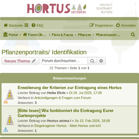
Startseite
FAQ
Registrieren
Anmelden
S
Portal
Foren-Übersicht
Flora & Fauna
Pflanzen
Pflanzenportraits/ Identifikation
u
c
Pflanzenportraits/ Identifikation
h
Suche
Erweiterte Suche
Neues Thema
e
21 Themen • Seite
1
von
1
Bekanntmachungen
Erweiterung der Kriterien zur Eintragung eines Hortus
Letzter Beitrag von
Heike Ehrle
«
Di 29. Jul 2025, 17:08
Verfasst in
Ankündigungen & Fragen zum Forum
Antworten:
3
[Bitte lesen] Wie funktioniert die Eintragung Eurer
Gartenprojekte
Letzter Beitrag von
Hortus anima l
«
So 15. Feb 2026, 18:08
Verfasst in
Eingetragener Hortus - Mein Hortus und ich!
Antworten:
1