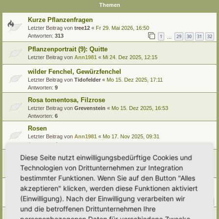
Themen
Kurze Pflanzenfragen
Letzter Beitrag von
tree12
«
Fr 29. Mai 2026, 16:50
Antworten:
313
1
29
30
31
32
…
Pflanzenportrait (9): Quitte
Letzter Beitrag von
Ann1981
«
Mi 24. Dez 2025, 12:15
wilder Fenchel, Gewürzfenchel
Letzter Beitrag von
Tidofelder
«
Mo 15. Dez 2025, 17:11
Antworten:
9
Rosa tomentosa, Filzrose
Letzter Beitrag von
Grevenstein
«
Mo 15. Dez 2025, 16:53
Antworten:
6
Rosen
Letzter Beitrag von
Ann1981
«
Mo 17. Nov 2025, 09:31
Antworten:
4
Wiesenwachtelweizen- die unbekannte hübsche
Diese Seite nutzt einwilligungsbedürftige Cookies und
Letzter Beitrag von
Ann1981
«
Di 12. Aug 2025, 10:43
Technologien von Drittunternehmen zur Integration
Antworten:
2
bestimmter Funktionen. Wenn Sie auf den Button "Alles
Ackerglockenblume - toll oder 'Unkraut'??
akzeptieren" klicken, werden diese Funktionen aktiviert
Letzter Beitrag von
Alma
«
Fr 8. Aug 2025, 14:30
(Einwilligung). Nach der Einwilligung verarbeiten wir
Antworten:
22
1
2
3
und die betroffenen Drittunternehmen Ihre
Weidenröschen unterscheiden
personenbezogenen Daten für verschiedene Zwecke.