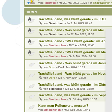
von
Polarwelt
»
Mo 29. Mai 2023, 12:25
» in
Eingetragener H
THEMEN
Trachtfließband, was blüht gerade - im JULI
von
Gsaelzbaer
»
So 2. Jul 2023, 09:42
Trachtfließband - Was blüht gerade im Mai
von
Gsaelzbaer
»
Sa 27. Mai 2023, 11:37
Trachtfließband - "Was blüht gerade" im April
von
Simbienchen
»
Di 2. Apr 2024, 17:46
Trachtfließband - "Was blüht gerade" im März?
von
Simbienchen
»
Sa 9. Mär 2024, 09:06
Trachtfließband - Was blüht gerade im Januar?
von
Doro
»
Do 4. Jan 2024, 13:19
Trachtfließband - Was blüht gerade im Novemb
von
Doro
»
Mo 4. Nov 2024, 12:00
Trachtfließband, was blüht gerade - im Oktober
von
Tidofelder
»
Mo 13. Okt 2025, 15:59
Trachtfließband, was blüht gerade - im Septem
von
Simbienchen
»
So 31. Aug 2025, 15:37
Kann man Pollenwerte messen?
von
Simbienchen
»
Mi 3. Sep 2025, 18:41