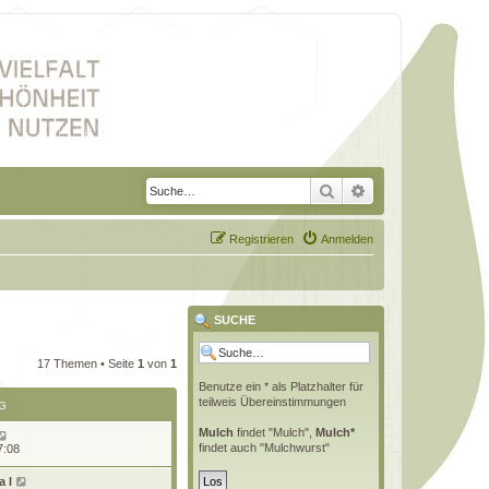
Suche
Erweiterte Suche
Registrieren
Anmelden
SUCHE
17 Themen • Seite
1
von
1
Benutze ein * als Platzhalter für
teilweis Übereinstimmungen
G
Mulch
findet "Mulch",
Mulch*
findet auch "Mulchwurst"
7:08
 l