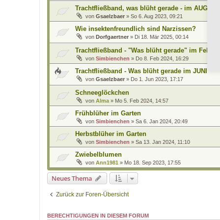
Trachtfließband, was blüht gerade - im AUGUS
von
Gsaelzbaer
»
So 6. Aug 2023, 09:21
Wie insektenfreundlich sind Narzissen?
von
Dorfgaertner
»
Di 18. Mär 2025, 00:14
Trachtfließband - "Was blüht gerade" im Februa
von
Simbienchen
»
Do 8. Feb 2024, 16:29
Trachtfließband - Was blüht gerade im JUNI
von
Gsaelzbaer
»
Do 1. Jun 2023, 17:17
Schneeglöckchen
von
Alma
»
Mo 5. Feb 2024, 14:57
Frühblüher im Garten
von
Simbienchen
»
Sa 6. Jan 2024, 20:49
Herbstblüher im Garten
von
Simbienchen
»
Sa 13. Jan 2024, 11:10
Zwiebelblumen
von
Ann1981
»
Mo 18. Sep 2023, 17:55
Neues Thema
Zurück zur Foren-Übersicht
BERECHTIGUNGEN IN DIESEM FORUM