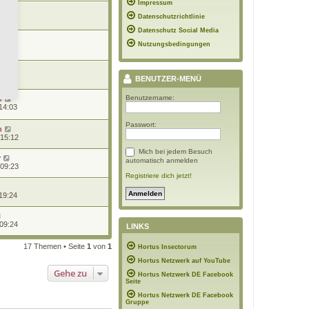
Impressum
n
Datenschutzrichtlinie
18:42
Datenschutz Social Media
n
Nutzungsbedingungen
7:17
n
6:50
BENUTZER-MENÜ
Benutzername:
n
14:03
Passwort:
n
 15:12
Mich bei jedem Besuch
r
automatisch anmelden
 09:23
Registriere dich jetzt!
19:24
 09:24
LINKS
17 Themen • Seite
1
von
1
Hortus Insectorum
Hortus Netzwerk auf YouTube
Gehe zu
Hortus Netzwerk DE Facebook
Seite
Hortus Netzwerk DE Facebook
Gruppe