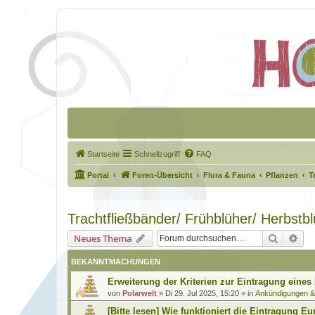
Startseite
Schnellzugriff
FAQ
Portal
Foren-Übersicht
Flora & Fauna
Pflanzen
T
Trachtfließbänder/ Frühblüher/ Herbstb
Suche
Erw
Neues Thema
BEKANNTMACHUNGEN
Erweiterung der Kriterien zur Eintragung eines
von
Polarwelt
»
Di 29. Jul 2025, 15:20
» in
Ankündigungen 
[Bitte lesen] Wie funktioniert die Eintragung Eu