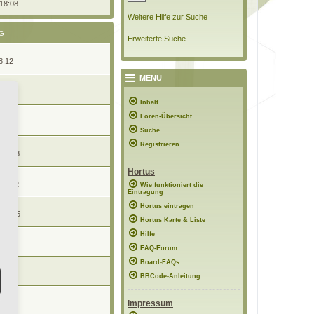
 18:08
Weitere Hilfe zur Suche
G
Erweiterte Suche
8:12
MENÜ
17:31
Inhalt
Foren-Übersicht
09:02
Suche
Registrieren
 18:13
Hortus
r
 19:02
Wie funktioniert die
Eintragung
Hortus eintragen
 18:15
Hortus Karte & Liste
Hilfe
 16:59
FAQ-Forum
Board-FAQs
n
0:35
BBCode-Anleitung
n
Impressum
8:41