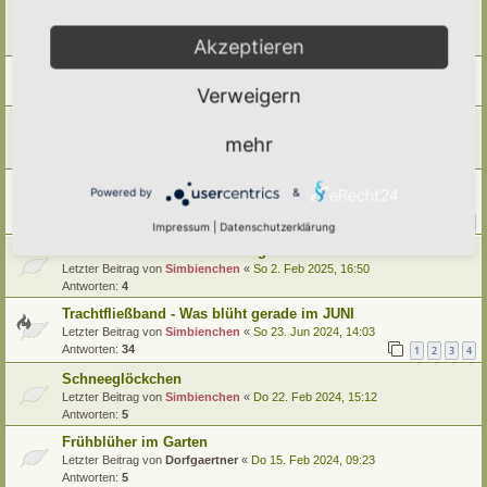
Trachtfließband, was blüht gerade - im September
Letzter Beitrag von
Simbienchen
«
Sa 6. Sep 2025, 10:35
Akzeptieren
Antworten:
5
Kann man Pollenwerte messen?
Letzter Beitrag von
Simbienchen
«
Mi 3. Sep 2025, 18:41
Verweigern
Trachtfließband, was blüht gerade - im AUGUST
mehr
Letzter Beitrag von
Simbienchen
«
Fr 15. Aug 2025, 18:42
Antworten:
8
Wie insektenfreundlich sind Narzissen?
Powered by
&
Letzter Beitrag von
Simbienchen
«
Do 3. Apr 2025, 17:17
Antworten:
11
1
2
Impressum
|
Datenschutzerklärung
Trachtfließband - "Was blüht gerade" im Februar
Letzter Beitrag von
Simbienchen
«
So 2. Feb 2025, 16:50
Antworten:
4
Trachtfließband - Was blüht gerade im JUNI
Letzter Beitrag von
Simbienchen
«
So 23. Jun 2024, 14:03
Antworten:
34
1
2
3
4
Schneeglöckchen
Letzter Beitrag von
Simbienchen
«
Do 22. Feb 2024, 15:12
Antworten:
5
Frühblüher im Garten
Letzter Beitrag von
Dorfgaertner
«
Do 15. Feb 2024, 09:23
Antworten:
5