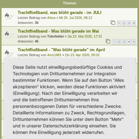
Themen
Trachtfließband, was blüht gerade - im JULI
Letzter Beitrag von
Alma
«
Mi 29. Jul 2026, 08:12
Antworten:
35
1
2
3
4
Trachtfließband - Was blüht gerade im Mai
Letzter Beitrag von
Tidofelder
«
Sa 23. Mai 2026, 17:31
Antworten:
45
1
2
3
4
5
Trachtfließband - "Was blüht gerade" im April
Letzter Beitrag von
Ann1981
«
Do 23. Apr 2026, 09:02
Antworten:
43
1
2
3
4
5
Diese Seite nutzt einwilligungsbedürftige Cookies und
Trachtfließband - "Was blüht gerade" im März?
Technologien von Drittunternehmen zur Integration
Letzter Beitrag von
tree12
«
Mo 30. Mär 2026, 18:13
Antworten:
38
1
2
3
4
bestimmter Funktionen. Wenn Sie auf den Button "Alles
akzeptieren" klicken, werden diese Funktionen aktiviert
Trachtfließband - Was blüht gerade im Januar?
Letzter Beitrag von
Dorfgaertner
«
Mo 19. Jan 2026, 19:02
(Einwilligung). Nach der Einwilligung verarbeiten wir
Antworten:
9
und die betroffenen Drittunternehmen Ihre
Trachtfließband - Was blüht gerade im November
personenbezogenen Daten für verschiedene Zwecke.
Letzter Beitrag von
Ann1981
«
Mo 24. Nov 2025, 18:15
Detaillierte Informationen zu Zweck, Rechtsgrundlagen,
Antworten:
10
1
2
Drittunternehmen können Sie unter dem Button "Mehr"
Trachtfließband, was blüht gerade - im Oktober
und in unserer Datenschutzerklärung einsehen. Sie
Letzter Beitrag von
Doro
«
Do 30. Okt 2025, 16:59
können Ihre Einwilligung jederzeit widerrufen.
Antworten:
2