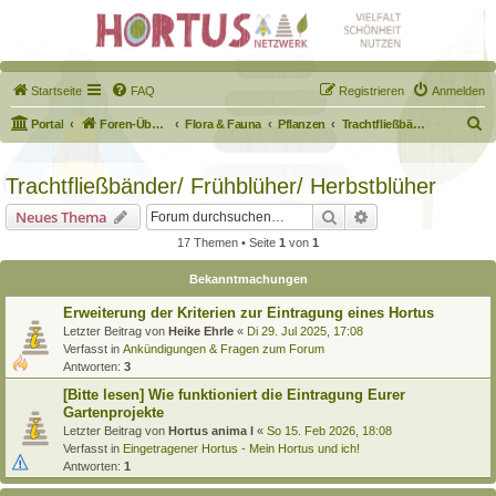
Startseite
FAQ
Registrieren
Anmelden
S
Portal
Foren-Übersicht
Flora & Fauna
Pflanzen
Trachtfließbänder/ Frühblüher/ Herbstblüher
u
c
Trachtfließbänder/ Frühblüher/ Herbstblüher
h
Suche
Erweiterte Suche
Neues Thema
e
17 Themen • Seite
1
von
1
Bekanntmachungen
Erweiterung der Kriterien zur Eintragung eines Hortus
Letzter Beitrag von
Heike Ehrle
«
Di 29. Jul 2025, 17:08
Verfasst in
Ankündigungen & Fragen zum Forum
Antworten:
3
[Bitte lesen] Wie funktioniert die Eintragung Eurer
Gartenprojekte
Letzter Beitrag von
Hortus anima l
«
So 15. Feb 2026, 18:08
Verfasst in
Eingetragener Hortus - Mein Hortus und ich!
Antworten:
1