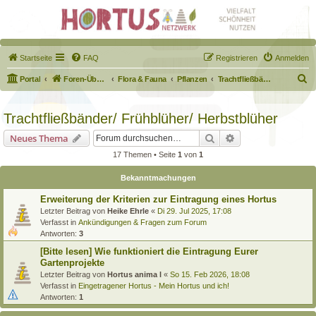
Startseite
FAQ
Registrieren
Anmelden
S
Portal
Foren-Übersicht
Flora & Fauna
Pflanzen
Trachtfließbänder/ Frühblüher/ Herbstblüher
u
c
Trachtfließbänder/ Frühblüher/ Herbstblüher
h
Suche
Erweiterte Suche
Neues Thema
e
17 Themen • Seite
1
von
1
Bekanntmachungen
Erweiterung der Kriterien zur Eintragung eines Hortus
Letzter Beitrag von
Heike Ehrle
«
Di 29. Jul 2025, 17:08
Verfasst in
Ankündigungen & Fragen zum Forum
Antworten:
3
[Bitte lesen] Wie funktioniert die Eintragung Eurer
Gartenprojekte
Letzter Beitrag von
Hortus anima l
«
So 15. Feb 2026, 18:08
Verfasst in
Eingetragener Hortus - Mein Hortus und ich!
Antworten:
1