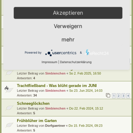
Trachtfließband, was blüht gerade - im September
Letzter Beitrag von
Simbienchen
«
Sa 6. Sep 2025, 10:35
Akzeptieren
Antworten:
5
Kann man Pollenwerte messen?
Letzter Beitrag von
Simbienchen
«
Mi 3. Sep 2025, 18:41
Verweigern
Trachtfließband, was blüht gerade - im AUGUST
mehr
Letzter Beitrag von
Simbienchen
«
Fr 15. Aug 2025, 18:42
Antworten:
8
Wie insektenfreundlich sind Narzissen?
Powered by
&
Letzter Beitrag von
Simbienchen
«
Do 3. Apr 2025, 17:17
Antworten:
11
1
2
Impressum
|
Datenschutzerklärung
Trachtfließband - "Was blüht gerade" im Februar
Letzter Beitrag von
Simbienchen
«
So 2. Feb 2025, 16:50
Antworten:
4
Trachtfließband - Was blüht gerade im JUNI
Letzter Beitrag von
Simbienchen
«
So 23. Jun 2024, 14:03
Antworten:
34
1
2
3
4
Schneeglöckchen
Letzter Beitrag von
Simbienchen
«
Do 22. Feb 2024, 15:12
Antworten:
5
Frühblüher im Garten
Letzter Beitrag von
Dorfgaertner
«
Do 15. Feb 2024, 09:23
Antworten:
5