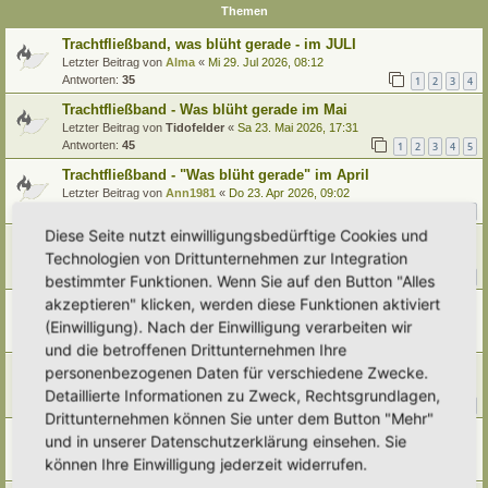
Themen
Trachtfließband, was blüht gerade - im JULI
Letzter Beitrag von
Alma
«
Mi 29. Jul 2026, 08:12
Antworten:
35
1
2
3
4
Trachtfließband - Was blüht gerade im Mai
Letzter Beitrag von
Tidofelder
«
Sa 23. Mai 2026, 17:31
Antworten:
45
1
2
3
4
5
Trachtfließband - "Was blüht gerade" im April
Letzter Beitrag von
Ann1981
«
Do 23. Apr 2026, 09:02
Antworten:
43
1
2
3
4
5
Diese Seite nutzt einwilligungsbedürftige Cookies und
Trachtfließband - "Was blüht gerade" im März?
Technologien von Drittunternehmen zur Integration
Letzter Beitrag von
tree12
«
Mo 30. Mär 2026, 18:13
Antworten:
38
1
2
3
4
bestimmter Funktionen. Wenn Sie auf den Button "Alles
akzeptieren" klicken, werden diese Funktionen aktiviert
Trachtfließband - Was blüht gerade im Januar?
Letzter Beitrag von
Dorfgaertner
«
Mo 19. Jan 2026, 19:02
(Einwilligung). Nach der Einwilligung verarbeiten wir
Antworten:
9
und die betroffenen Drittunternehmen Ihre
Trachtfließband - Was blüht gerade im November
personenbezogenen Daten für verschiedene Zwecke.
Letzter Beitrag von
Ann1981
«
Mo 24. Nov 2025, 18:15
Detaillierte Informationen zu Zweck, Rechtsgrundlagen,
Antworten:
10
1
2
Drittunternehmen können Sie unter dem Button "Mehr"
Trachtfließband, was blüht gerade - im Oktober
und in unserer Datenschutzerklärung einsehen. Sie
Letzter Beitrag von
Doro
«
Do 30. Okt 2025, 16:59
können Ihre Einwilligung jederzeit widerrufen.
Antworten:
2