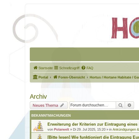
Startseite
Schnellzugriff
FAQ
Portal
Foren-Übersicht
Hortus / Hortane Habitate / G
Archiv
Suche
Erw
Neues Thema
BEKANNTMACHUNGEN
Erweiterung der Kriterien zur Eintragung eines
von
Polarwelt
»
Di 29. Jul 2025, 15:20
» in
Ankündigungen 
[Bitte lesen] Wie funktioniert die Eintragung Eu