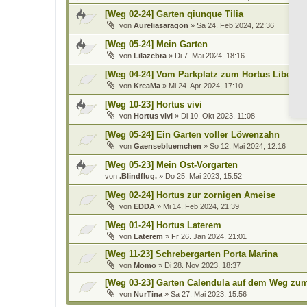
[Weg 02-24] Garten qiunque Tilia
von
Aureliasaragon
»
Sa 24. Feb 2024, 22:36
[Weg 05-24] Mein Garten
von
Lilazebra
»
Di 7. Mai 2024, 18:16
[Weg 04-24] Vom Parkplatz zum Hortus Libertas
von
KreaMa
»
Mi 24. Apr 2024, 17:10
[Weg 10-23] Hortus vivi
von
Hortus vivi
»
Di 10. Okt 2023, 11:08
[Weg 05-24] Ein Garten voller Löwenzahn
von
Gaensebluemchen
»
So 12. Mai 2024, 12:16
[Weg 05-23] Mein Ost-Vorgarten
von
.Blindflug.
»
Do 25. Mai 2023, 15:52
[Weg 02-24] Hortus zur zornigen Ameise
von
EDDA
»
Mi 14. Feb 2024, 21:39
[Weg 01-24] Hortus Laterem
von
Laterem
»
Fr 26. Jan 2024, 21:01
[Weg 11-23] Schrebergarten Porta Marina
von
Momo
»
Di 28. Nov 2023, 18:37
[Weg 03-23] Garten Calendula auf dem Weg zu
von
NurTina
»
Sa 27. Mai 2023, 15:56