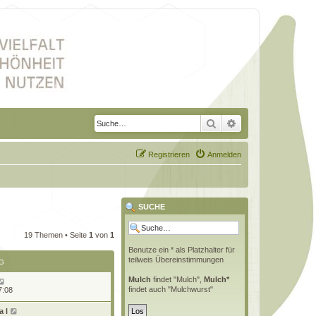
Suche
Erweiterte Suche
Registrieren
Anmelden
SUCHE
19 Themen • Seite
1
von
1
Benutze ein * als Platzhalter für
teilweis Übereinstimmungen
G
Mulch
findet "Mulch",
Mulch*
findet auch "Mulchwurst"
7:08
 l