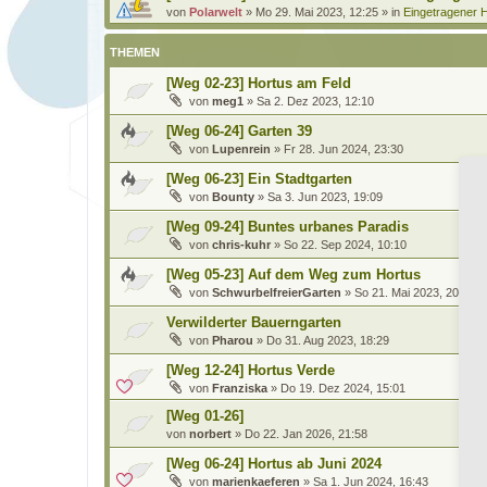
von
Polarwelt
»
Mo 29. Mai 2023, 12:25
» in
Eingetragener H
THEMEN
[Weg 02-23] Hortus am Feld
von
meg1
»
Sa 2. Dez 2023, 12:10
[Weg 06-24] Garten 39
von
Lupenrein
»
Fr 28. Jun 2024, 23:30
[Weg 06-23] Ein Stadtgarten
von
Bounty
»
Sa 3. Jun 2023, 19:09
[Weg 09-24] Buntes urbanes Paradis
von
chris-kuhr
»
So 22. Sep 2024, 10:10
[Weg 05-23] Auf dem Weg zum Hortus
von
SchwurbelfreierGarten
»
So 21. Mai 2023, 20:40
Verwilderter Bauerngarten
von
Pharou
»
Do 31. Aug 2023, 18:29
[Weg 12-24] Hortus Verde
von
Franziska
»
Do 19. Dez 2024, 15:01
[Weg 01-26]
von
norbert
»
Do 22. Jan 2026, 21:58
[Weg 06-24] Hortus ab Juni 2024
von
marienkaeferen
»
Sa 1. Jun 2024, 16:43