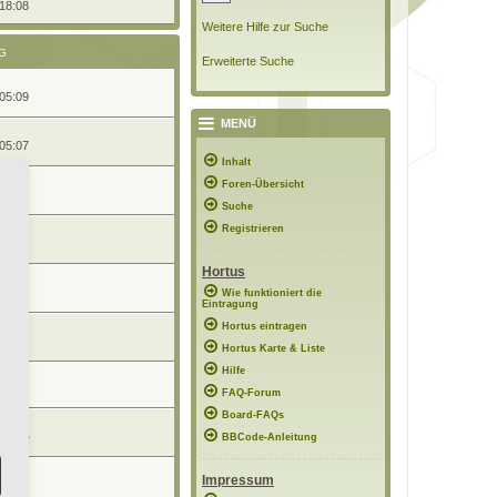
 18:08
Weitere Hilfe zur Suche
G
Erweiterte Suche
 05:09
MENÜ
 05:07
Inhalt
Foren-Übersicht
 05:07
Suche
Registrieren
 05:06
Hortus
 05:06
Wie funktioniert die
Eintragung
Hortus eintragen
 05:04
Hortus Karte & Liste
Hilfe
 05:04
FAQ-Forum
Board-FAQs
 20:44
BBCode-Anleitung
Impressum
08:15