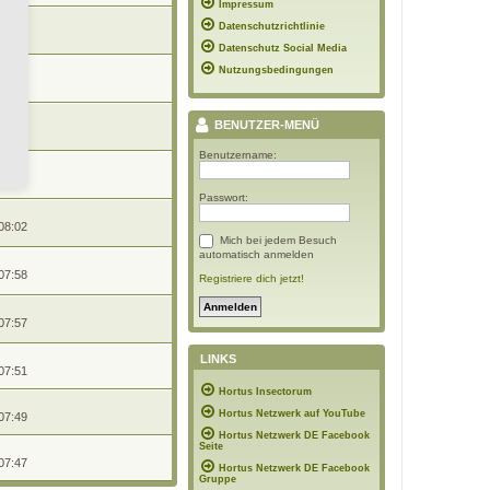
Impressum
Datenschutzrichtlinie
08:07
Datenschutz Social Media
Nutzungsbedingungen
08:05
BENUTZER-MENÜ
08:04
Benutzername:
08:03
Passwort:
08:02
Mich bei jedem Besuch
automatisch anmelden
07:58
Registriere dich jetzt!
07:57
LINKS
07:51
Hortus Insectorum
Hortus Netzwerk auf YouTube
07:49
Hortus Netzwerk DE Facebook
Seite
07:47
Hortus Netzwerk DE Facebook
Gruppe