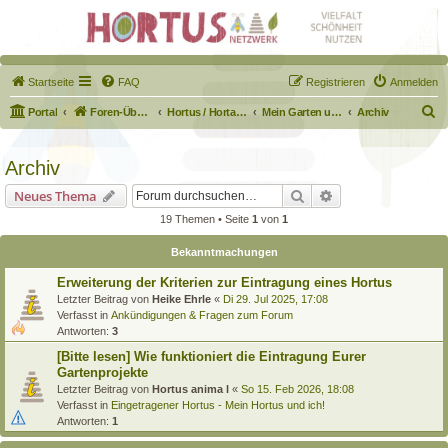
Startseite
FAQ
Registrieren
Anmelden
S
Portal
Foren-Übersicht
Hortus / Hortane Habitate / Garten auf dem Weg
Mein Garten und ich!
Archiv
u
c
Archiv
h
Suche
Erweiterte Suche
Neues Thema
e
19 Themen • Seite
1
von
1
Bekanntmachungen
Erweiterung der Kriterien zur Eintragung eines Hortus
Letzter Beitrag von
Heike Ehrle
«
Di 29. Jul 2025, 17:08
Verfasst in
Ankündigungen & Fragen zum Forum
Antworten:
3
[Bitte lesen] Wie funktioniert die Eintragung Eurer
Gartenprojekte
Letzter Beitrag von
Hortus anima l
«
So 15. Feb 2026, 18:08
Verfasst in
Eingetragener Hortus - Mein Hortus und ich!
Antworten:
1