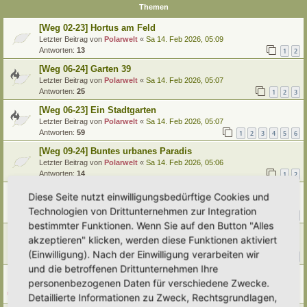
Themen
[Weg 02-23] Hortus am Feld
Letzter Beitrag von
Polarwelt
«
Sa 14. Feb 2026, 05:09
Antworten:
13
1
2
[Weg 06-24] Garten 39
Letzter Beitrag von
Polarwelt
«
Sa 14. Feb 2026, 05:07
Antworten:
25
1
2
3
[Weg 06-23] Ein Stadtgarten
Letzter Beitrag von
Polarwelt
«
Sa 14. Feb 2026, 05:07
Antworten:
59
1
2
3
4
5
6
[Weg 09-24] Buntes urbanes Paradis
Letzter Beitrag von
Polarwelt
«
Sa 14. Feb 2026, 05:06
Antworten:
14
1
2
[Weg 05-23] Auf dem Weg zum Hortus
Diese Seite nutzt einwilligungsbedürftige Cookies und
Letzter Beitrag von
Polarwelt
«
Sa 14. Feb 2026, 05:06
Technologien von Drittunternehmen zur Integration
Antworten:
118
1
9
10
11
12
…
bestimmter Funktionen. Wenn Sie auf den Button "Alles
Verwilderter Bauerngarten
akzeptieren" klicken, werden diese Funktionen aktiviert
Letzter Beitrag von
Polarwelt
«
Sa 14. Feb 2026, 05:04
(Einwilligung). Nach der Einwilligung verarbeiten wir
Antworten:
13
1
2
und die betroffenen Drittunternehmen Ihre
[Weg 12-24] Hortus Verde
personenbezogenen Daten für verschiedene Zwecke.
Letzter Beitrag von
Polarwelt
«
Sa 14. Feb 2026, 05:04
Detaillierte Informationen zu Zweck, Rechtsgrundlagen,
Antworten:
7