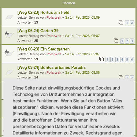
Themen
[Weg 02-23] Hortus am Feld
Letzter Beitrag von
Polarwelt
«
Sa 14. Feb 2026, 05:09
Antworten:
13
1
2
[Weg 06-24] Garten 39
Letzter Beitrag von
Polarwelt
«
Sa 14. Feb 2026, 05:07
Antworten:
25
1
2
3
[Weg 06-23] Ein Stadtgarten
Letzter Beitrag von
Polarwelt
«
Sa 14. Feb 2026, 05:07
Antworten:
59
1
2
3
4
5
6
[Weg 09-24] Buntes urbanes Paradis
Letzter Beitrag von
Polarwelt
«
Sa 14. Feb 2026, 05:06
Antworten:
14
1
2
[Weg 05-23] Auf dem Weg zum Hortus
Diese Seite nutzt einwilligungsbedürftige Cookies und
Letzter Beitrag von
Polarwelt
«
Sa 14. Feb 2026, 05:06
Technologien von Drittunternehmen zur Integration
Antworten:
118
1
9
10
11
12
…
bestimmter Funktionen. Wenn Sie auf den Button "Alles
Verwilderter Bauerngarten
akzeptieren" klicken, werden diese Funktionen aktiviert
Letzter Beitrag von
Polarwelt
«
Sa 14. Feb 2026, 05:04
(Einwilligung). Nach der Einwilligung verarbeiten wir
Antworten:
13
1
2
und die betroffenen Drittunternehmen Ihre
[Weg 12-24] Hortus Verde
personenbezogenen Daten für verschiedene Zwecke.
Letzter Beitrag von
Polarwelt
«
Sa 14. Feb 2026, 05:04
Detaillierte Informationen zu Zweck, Rechtsgrundlagen,
Antworten:
7