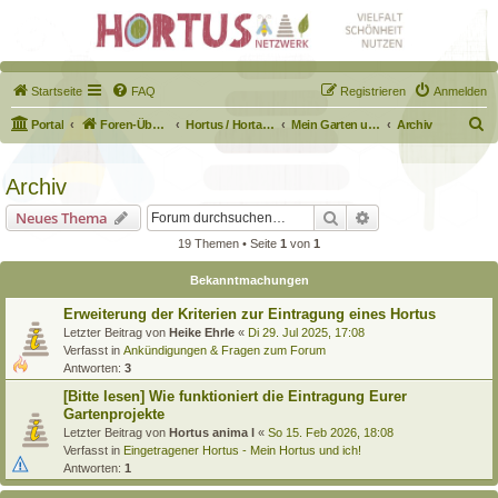
Startseite
FAQ
Registrieren
Anmelden
S
Portal
Foren-Übersicht
Hortus / Hortane Habitate / Garten auf dem Weg
Mein Garten und ich!
Archiv
u
c
Archiv
h
Suche
Erweiterte Suche
Neues Thema
e
19 Themen • Seite
1
von
1
Bekanntmachungen
Erweiterung der Kriterien zur Eintragung eines Hortus
Letzter Beitrag von
Heike Ehrle
«
Di 29. Jul 2025, 17:08
Verfasst in
Ankündigungen & Fragen zum Forum
Antworten:
3
[Bitte lesen] Wie funktioniert die Eintragung Eurer
Gartenprojekte
Letzter Beitrag von
Hortus anima l
«
So 15. Feb 2026, 18:08
Verfasst in
Eingetragener Hortus - Mein Hortus und ich!
Antworten:
1