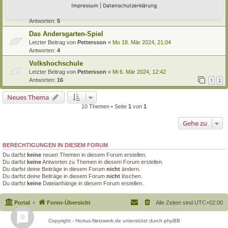
Unterstützung
Impressum
|
Datenschutzerklärung
Letzter Beitrag von
stofreu
«
Sa 30. Mär 2024, 11:08
Antworten:
5
Das Andersgarten-Spiel
Letzter Beitrag von
Pettersson
«
Mo 18. Mär 2024, 21:04
Antworten:
4
Volkshochschule
Letzter Beitrag von
Pettersson
«
Mi 6. Mär 2024, 12:42
Antworten:
16
1
2
Neues Thema
10 Themen • Seite
1
von
1
Gehe zu
BERECHTIGUNGEN IN DIESEM FORUM
Du darfst
keine
neuen Themen in diesem Forum erstellen.
Du darfst
keine
Antworten zu Themen in diesem Forum erstellen.
Du darfst deine Beiträge in diesem Forum
nicht
ändern.
Du darfst deine Beiträge in diesem Forum
nicht
löschen.
Du darfst
keine
Dateianhänge in diesem Forum erstellen.
Portal
Foren-Übersicht
Alle Zeiten sind
UTC+02:00
Copyright - Hortus-Netzwerk.de unterstützt durch phpBB