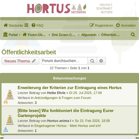
Startseite
FAQ
Registrieren
Anmelden
S
Portal
Foren-Übersicht
Drei Zonen Garten
Allgemein
Öffentlichkeitsarbeit
u
c
Öffentlichkeitsarbeit
h
Suche
Erweiterte Suche
Neues Thema
e
10 Themen • Seite
1
von
1
Bekanntmachungen
Erweiterung der Kriterien zur Eintragung eines Hortus
Letzter Beitrag von
Heike Ehrle
«
Di 29. Jul 2025, 17:08
Verfasst in
Ankündigungen & Fragen zum Forum
Antworten:
3
[Bitte lesen] Wie funktioniert die Eintragung Eurer
Gartenprojekte
Letzter Beitrag von
Hortus anima l
«
So 15. Feb 2026, 18:08
Verfasst in
Eingetragener Hortus - Mein Hortus und ich!
Antworten:
1