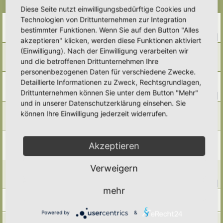
Themen
Diese Seite nutzt einwilligungsbedürftige Cookies und
Technologien von Drittunternehmen zur Integration
Genossenschaftsbauten
Letzter Beitrag von
Umkraut
«
Fr 31. Jul 2026, 23:37
bestimmter Funktionen. Wenn Sie auf den Button "Alles
Antworten:
16
1
2
akzeptieren" klicken, werden diese Funktionen aktiviert
Vogel- und Igeltränke auf dem Friedhof
(Einwilligung). Nach der Einwilligung verarbeiten wir
Letzter Beitrag von
Poco Loco
«
Sa 11. Jul 2026, 21:53
und die betroffenen Drittunternehmen Ihre
Antworten:
6
personenbezogenen Daten für verschiedene Zwecke.
Baumpatenschaft
Detaillierte Informationen zu Zweck, Rechtsgrundlagen,
Letzter Beitrag von
Umkraut
«
Di 7. Jul 2026, 11:17
Drittunternehmen können Sie unter dem Button "Mehr"
Antworten:
11
1
2
und in unserer Datenschutzerklärung einsehen. Sie
hat jemand ein aktuelles Thema Bayern?
können Ihre Einwilligung jederzeit widerrufen.
Letzter Beitrag von
Anne
«
Sa 27. Jun 2026, 08:13
Antworten:
3
Schilder und Flyer
Akzeptieren
Letzter Beitrag von
Doro
«
Sa 7. Mär 2026, 06:05
Antworten:
4
Gartenwanderung
Verweigern
Letzter Beitrag von
Alma
«
Sa 14. Sep 2024, 18:26
Antworten:
11
1
2
mehr
Artenfocus Niedersachsen
Letzter Beitrag von
Tidofelder
«
Sa 20. Jul 2024, 21:18
Powered by
&
Fotos für Vortrag/ Webinar gesucht - Danke für Eure