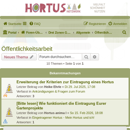
Startseite
FAQ
Registrieren
Anmelden
S
Portal
Foren-Übersicht
Drei Zonen Garten
Allgemein
Öffentlichkeitsarbeit
u
c
Öffentlichkeitsarbeit
h
Suche
Erweiterte Suche
Neues Thema
e
10 Themen • Seite
1
von
1
Bekanntmachungen
Erweiterung der Kriterien zur Eintragung eines Hortus
Letzter Beitrag von
Heike Ehrle
«
Di 29. Jul 2025, 17:08
Verfasst in
Ankündigungen & Fragen zum Forum
Antworten:
3
[Bitte lesen] Wie funktioniert die Eintragung Eurer
Gartenprojekte
Letzter Beitrag von
Hortus anima l
«
So 15. Feb 2026, 18:08
Verfasst in
Eingetragener Hortus - Mein Hortus und ich!
Antworten:
1