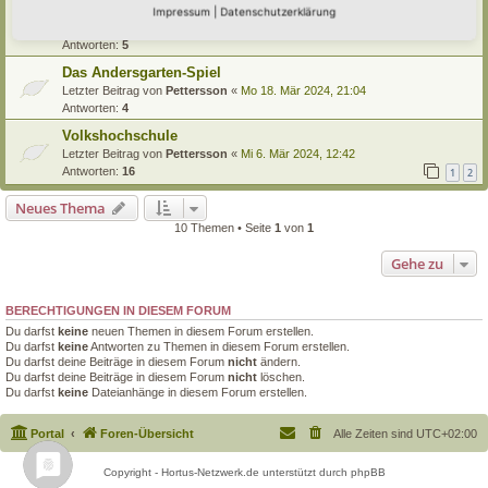
Unterstützung
Impressum
|
Datenschutzerklärung
Letzter Beitrag von
stofreu
«
Sa 30. Mär 2024, 11:08
Antworten:
5
Das Andersgarten-Spiel
Letzter Beitrag von
Pettersson
«
Mo 18. Mär 2024, 21:04
Antworten:
4
Volkshochschule
Letzter Beitrag von
Pettersson
«
Mi 6. Mär 2024, 12:42
Antworten:
16
1
2
Neues Thema
10 Themen • Seite
1
von
1
Gehe zu
BERECHTIGUNGEN IN DIESEM FORUM
Du darfst
keine
neuen Themen in diesem Forum erstellen.
Du darfst
keine
Antworten zu Themen in diesem Forum erstellen.
Du darfst deine Beiträge in diesem Forum
nicht
ändern.
Du darfst deine Beiträge in diesem Forum
nicht
löschen.
Du darfst
keine
Dateianhänge in diesem Forum erstellen.
Portal
Foren-Übersicht
Alle Zeiten sind
UTC+02:00
Copyright - Hortus-Netzwerk.de unterstützt durch phpBB