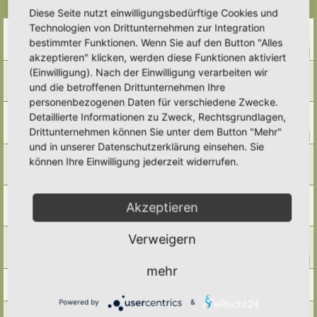
Themen
Diese Seite nutzt einwilligungsbedürftige Cookies und
Technologien von Drittunternehmen zur Integration
Genossenschaftsbauten
Letzter Beitrag von
Umkraut
«
Fr 31. Jul 2026, 23:37
bestimmter Funktionen. Wenn Sie auf den Button "Alles
Antworten:
16
1
2
akzeptieren" klicken, werden diese Funktionen aktiviert
Vogel- und Igeltränke auf dem Friedhof
(Einwilligung). Nach der Einwilligung verarbeiten wir
Letzter Beitrag von
Poco Loco
«
Sa 11. Jul 2026, 21:53
und die betroffenen Drittunternehmen Ihre
Antworten:
6
personenbezogenen Daten für verschiedene Zwecke.
Baumpatenschaft
Detaillierte Informationen zu Zweck, Rechtsgrundlagen,
Letzter Beitrag von
Umkraut
«
Di 7. Jul 2026, 11:17
Drittunternehmen können Sie unter dem Button "Mehr"
Antworten:
11
1
2
und in unserer Datenschutzerklärung einsehen. Sie
hat jemand ein aktuelles Thema Bayern?
können Ihre Einwilligung jederzeit widerrufen.
Letzter Beitrag von
Anne
«
Sa 27. Jun 2026, 08:13
Antworten:
3
Schilder und Flyer
Akzeptieren
Letzter Beitrag von
Doro
«
Sa 7. Mär 2026, 06:05
Antworten:
4
Gartenwanderung
Verweigern
Letzter Beitrag von
Alma
«
Sa 14. Sep 2024, 18:26
Antworten:
11
1
2
mehr
Artenfocus Niedersachsen
Letzter Beitrag von
Tidofelder
«
Sa 20. Jul 2024, 21:18
Powered by
&
Fotos für Vortrag/ Webinar gesucht - Danke für Eure