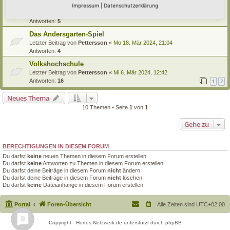
Unterstützung
Impressum
|
Datenschutzerklärung
Letzter Beitrag von
stofreu
«
Sa 30. Mär 2024, 11:08
Antworten:
5
Das Andersgarten-Spiel
Letzter Beitrag von
Pettersson
«
Mo 18. Mär 2024, 21:04
Antworten:
4
Volkshochschule
Letzter Beitrag von
Pettersson
«
Mi 6. Mär 2024, 12:42
Antworten:
16
1
2
Neues Thema
10 Themen • Seite
1
von
1
Gehe zu
BERECHTIGUNGEN IN DIESEM FORUM
Du darfst
keine
neuen Themen in diesem Forum erstellen.
Du darfst
keine
Antworten zu Themen in diesem Forum erstellen.
Du darfst deine Beiträge in diesem Forum
nicht
ändern.
Du darfst deine Beiträge in diesem Forum
nicht
löschen.
Du darfst
keine
Dateianhänge in diesem Forum erstellen.
Portal
Foren-Übersicht
Alle Zeiten sind
UTC+02:00
Copyright - Hortus-Netzwerk.de unterstützt durch phpBB