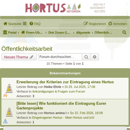
Startseite
FAQ
Registrieren
Anmelden
S
Portal
Foren-Übersicht
Drei Zonen Garten
Allgemein
Öffentlichkeitsarbeit
u
c
Öffentlichkeitsarbeit
h
Suche
Erweiterte Suche
Neues Thema
e
10 Themen • Seite
1
von
1
Bekanntmachungen
Erweiterung der Kriterien zur Eintragung eines Hortus
Letzter Beitrag von
Heike Ehrle
«
Di 29. Jul 2025, 17:08
Verfasst in
Ankündigungen & Fragen zum Forum
Antworten:
3
[Bitte lesen] Wie funktioniert die Eintragung Eurer
Gartenprojekte
Letzter Beitrag von
Hortus anima l
«
So 15. Feb 2026, 18:08
Verfasst in
Eingetragener Hortus - Mein Hortus und ich!
Antworten:
1