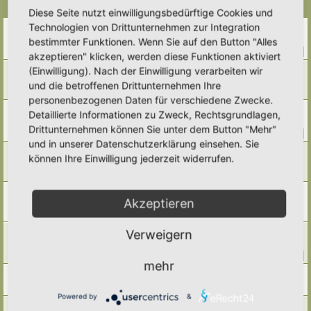
Themen
Diese Seite nutzt einwilligungsbedürftige Cookies und
Technologien von Drittunternehmen zur Integration
Genossenschaftsbauten
Letzter Beitrag von
Umkraut
«
Fr 31. Jul 2026, 23:37
bestimmter Funktionen. Wenn Sie auf den Button "Alles
Antworten:
16
1
2
akzeptieren" klicken, werden diese Funktionen aktiviert
Vogel- und Igeltränke auf dem Friedhof
(Einwilligung). Nach der Einwilligung verarbeiten wir
Letzter Beitrag von
Poco Loco
«
Sa 11. Jul 2026, 21:53
und die betroffenen Drittunternehmen Ihre
Antworten:
6
personenbezogenen Daten für verschiedene Zwecke.
Baumpatenschaft
Detaillierte Informationen zu Zweck, Rechtsgrundlagen,
Letzter Beitrag von
Umkraut
«
Di 7. Jul 2026, 11:17
Drittunternehmen können Sie unter dem Button "Mehr"
Antworten:
11
1
2
und in unserer Datenschutzerklärung einsehen. Sie
hat jemand ein aktuelles Thema Bayern?
können Ihre Einwilligung jederzeit widerrufen.
Letzter Beitrag von
Anne
«
Sa 27. Jun 2026, 08:13
Antworten:
3
Schilder und Flyer
Akzeptieren
Letzter Beitrag von
Doro
«
Sa 7. Mär 2026, 06:05
Antworten:
4
Gartenwanderung
Verweigern
Letzter Beitrag von
Alma
«
Sa 14. Sep 2024, 18:26
Antworten:
11
1
2
mehr
Artenfocus Niedersachsen
Letzter Beitrag von
Tidofelder
«
Sa 20. Jul 2024, 21:18
Powered by
&
Fotos für Vortrag/ Webinar gesucht - Danke für Eure