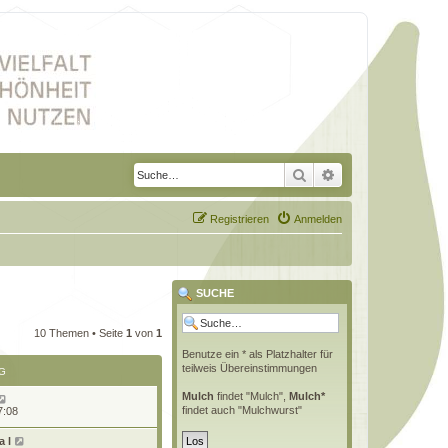
Suche
Erweiterte Suche
Registrieren
Anmelden
SUCHE
10 Themen • Seite
1
von
1
Benutze ein * als Platzhalter für
teilweis Übereinstimmungen
G
Mulch
findet "Mulch",
Mulch*
findet auch "Mulchwurst"
7:08
 l