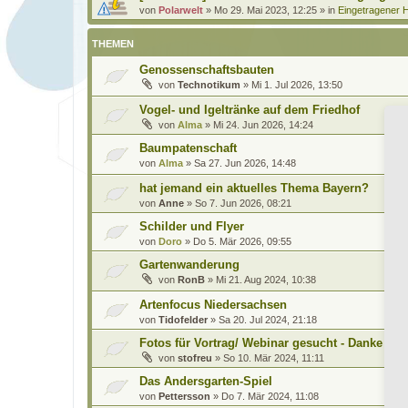
von
Polarwelt
»
Mo 29. Mai 2023, 12:25
» in
Eingetragener H
THEMEN
Genossenschaftsbauten
von
Technotikum
»
Mi 1. Jul 2026, 13:50
Vogel- und Igeltränke auf dem Friedhof
von
Alma
»
Mi 24. Jun 2026, 14:24
Baumpatenschaft
von
Alma
»
Sa 27. Jun 2026, 14:48
hat jemand ein aktuelles Thema Bayern?
von
Anne
»
So 7. Jun 2026, 08:21
Schilder und Flyer
von
Doro
»
Do 5. Mär 2026, 09:55
Gartenwanderung
von
RonB
»
Mi 21. Aug 2024, 10:38
Artenfocus Niedersachsen
von
Tidofelder
»
Sa 20. Jul 2024, 21:18
Fotos für Vortrag/ Webinar gesucht - Danke für
von
stofreu
»
So 10. Mär 2024, 11:11
Das Andersgarten-Spiel
von
Pettersson
»
Do 7. Mär 2024, 11:08