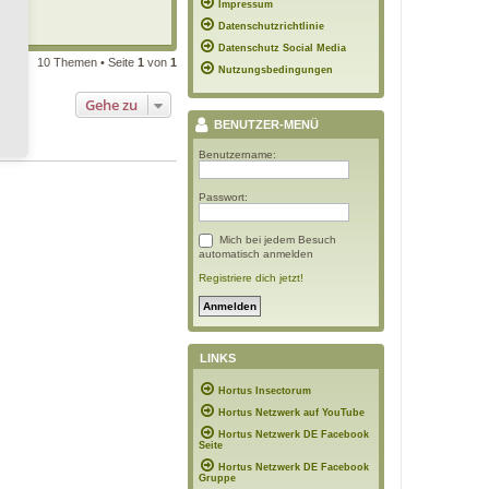
Impressum
2:42
Datenschutzrichtlinie
Datenschutz Social Media
10 Themen • Seite
1
von
1
Nutzungsbedingungen
Gehe zu
BENUTZER-MENÜ
Benutzername:
Passwort:
Mich bei jedem Besuch
automatisch anmelden
Registriere dich jetzt!
LINKS
Hortus Insectorum
Hortus Netzwerk auf YouTube
Hortus Netzwerk DE Facebook
Seite
Hortus Netzwerk DE Facebook
Gruppe