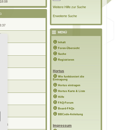
 18:08
Weitere Hilfe zur Suche
G
Erweiterte Suche
3:37
MENÜ
21:53
Inhalt
Foren-Übersicht
:17
Suche
Registrieren
08:13
Hortus
6:05
Wie funktioniert die
Eintragung
Hortus eintragen
 18:26
Hortus Karte & Liste
Hilfe
21:18
FAQ-Forum
Board-FAQs
11:08
BBCode-Anleitung
 21:04
Impressum