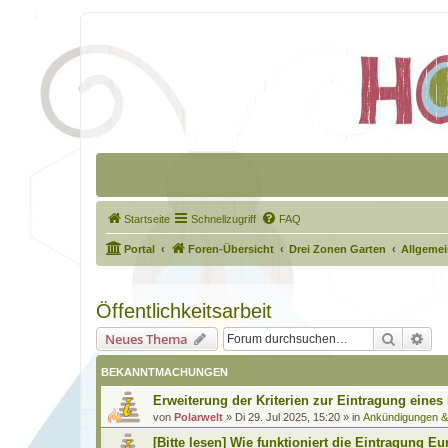
Startseite
Schnellzugriff
FAQ
Portal
Foren-Übersicht
Drei Zonen Garten
Allgeme
Öffentlichkeitsarbeit
Suche
Erw
Neues Thema
BEKANNTMACHUNGEN
Erweiterung der Kriterien zur Eintragung eines
von
Polarwelt
»
Di 29. Jul 2025, 15:20
» in
Ankündigungen 
[Bitte lesen] Wie funktioniert die Eintragung Eu