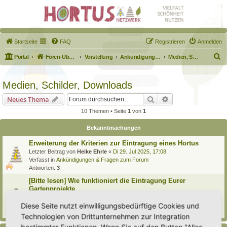
Startseite
FAQ
Registrieren
Anmelden
S
Portal
Foren-Übersicht
Vorstellung
Ankündigungen & Fragen zum Forum
Medien, Schilder, Downloads
u
c
Medien, Schilder, Downloads
h
Suche
Erweiterte Suche
Neues Thema
e
10 Themen • Seite
1
von
1
Bekanntmachungen
Erweiterung der Kriterien zur Eintragung eines Hortus
Letzter Beitrag von
Heike Ehrle
«
Di 29. Jul 2025, 17:08
Verfasst in
Ankündigungen & Fragen zum Forum
Antworten:
3
[Bitte lesen] Wie funktioniert die Eintragung Eurer
Gartenprojekte
Letzter Beitrag von
Hortus anima l
«
So 15. Feb 2026, 18:08
Diese Seite nutzt einwilligungsbedürftige Cookies und
Verfasst in
Eingetragener Hortus - Mein Hortus und ich!
Antworten:
1
Technologien von Drittunternehmen zur Integration
bestimmter Funktionen. Wenn Sie auf den Button "Alles