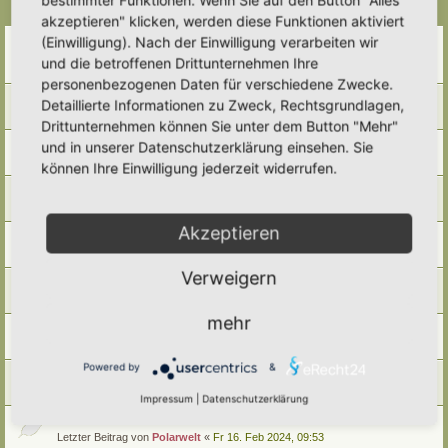
Themen
akzeptieren" klicken, werden diese Funktionen aktiviert
Bestellung Druckvorlage UN-Dekaden-Schild
(Einwilligung). Nach der Einwilligung verarbeiten wir
Letzter Beitrag von
Polarwelt
«
Sa 27. Apr 2024, 17:27
und die betroffenen Drittunternehmen Ihre
Antworten:
2
personenbezogenen Daten für verschiedene Zwecke.
Beantragung Auszeichnung Igelfreundlicher Garten
Detaillierte Informationen zu Zweck, Rechtsgrundlagen,
Letzter Beitrag von
Polarwelt
«
Fr 16. Feb 2024, 11:17
Drittunternehmen können Sie unter dem Button "Mehr"
Bestellung Hortus-Schild
und in unserer Datenschutzerklärung einsehen. Sie
Letzter Beitrag von
Polarwelt
«
Fr 16. Feb 2024, 11:13
können Ihre Einwilligung jederzeit widerrufen.
Hortus-Netzwerk T-Shirt
Letzter Beitrag von
Polarwelt
«
Fr 16. Feb 2024, 10:56
Akzeptieren
Druckvorlage Hortus-Netzwerk-Schild
Letzter Beitrag von
Polarwelt
«
Fr 16. Feb 2024, 10:48
Verweigern
Hortus-Netzwerk.de auf Deiner Seite
Letzter Beitrag von
Polarwelt
«
Fr 16. Feb 2024, 10:46
mehr
QR-Code Hortus-Netzwerk.de
Letzter Beitrag von
Polarwelt
«
Fr 16. Feb 2024, 10:45
Powered by
&
Zeit Nutzen, sinnvoll gestalten
Letzter Beitrag von
Polarwelt
«
Fr 16. Feb 2024, 09:56
Impressum
|
Datenschutzerklärung
Lebensraum für Mensch und Natur…!
Letzter Beitrag von
Polarwelt
«
Fr 16. Feb 2024, 09:53