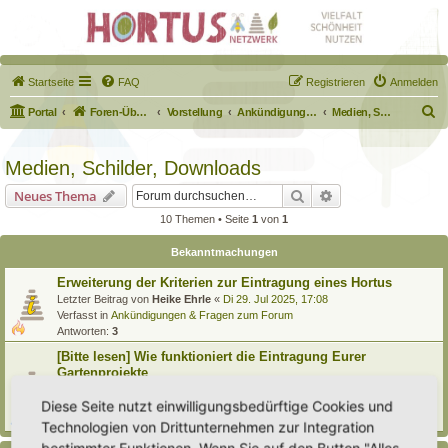
Startseite
FAQ
Registrieren
Anmelden
S
Portal
Foren-Übersicht
Vorstellung
Ankündigungen & Fragen zum Forum
Medien, Schilder, Downloads
u
c
Medien, Schilder, Downloads
h
Suche
Erweiterte Suche
Neues Thema
e
10 Themen • Seite
1
von
1
Bekanntmachungen
Erweiterung der Kriterien zur Eintragung eines Hortus
Letzter Beitrag von
Heike Ehrle
«
Di 29. Jul 2025, 17:08
Verfasst in
Ankündigungen & Fragen zum Forum
Antworten:
3
[Bitte lesen] Wie funktioniert die Eintragung Eurer
Gartenprojekte
Letzter Beitrag von
Hortus anima l
«
So 15. Feb 2026, 18:08
Diese Seite nutzt einwilligungsbedürftige Cookies und
Verfasst in
Eingetragener Hortus - Mein Hortus und ich!
Antworten:
1
Technologien von Drittunternehmen zur Integration
bestimmter Funktionen. Wenn Sie auf den Button "Alles