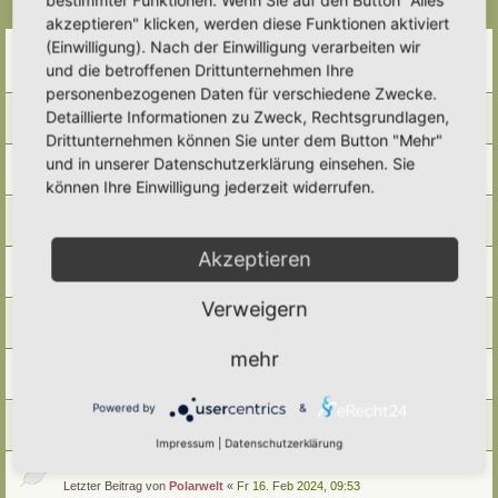
Themen
akzeptieren" klicken, werden diese Funktionen aktiviert
Bestellung Druckvorlage UN-Dekaden-Schild
(Einwilligung). Nach der Einwilligung verarbeiten wir
Letzter Beitrag von
Polarwelt
«
Sa 27. Apr 2024, 17:27
und die betroffenen Drittunternehmen Ihre
Antworten:
2
personenbezogenen Daten für verschiedene Zwecke.
Beantragung Auszeichnung Igelfreundlicher Garten
Detaillierte Informationen zu Zweck, Rechtsgrundlagen,
Letzter Beitrag von
Polarwelt
«
Fr 16. Feb 2024, 11:17
Drittunternehmen können Sie unter dem Button "Mehr"
Bestellung Hortus-Schild
und in unserer Datenschutzerklärung einsehen. Sie
Letzter Beitrag von
Polarwelt
«
Fr 16. Feb 2024, 11:13
können Ihre Einwilligung jederzeit widerrufen.
Hortus-Netzwerk T-Shirt
Letzter Beitrag von
Polarwelt
«
Fr 16. Feb 2024, 10:56
Akzeptieren
Druckvorlage Hortus-Netzwerk-Schild
Letzter Beitrag von
Polarwelt
«
Fr 16. Feb 2024, 10:48
Verweigern
Hortus-Netzwerk.de auf Deiner Seite
Letzter Beitrag von
Polarwelt
«
Fr 16. Feb 2024, 10:46
mehr
QR-Code Hortus-Netzwerk.de
Letzter Beitrag von
Polarwelt
«
Fr 16. Feb 2024, 10:45
Powered by
&
Zeit Nutzen, sinnvoll gestalten
Letzter Beitrag von
Polarwelt
«
Fr 16. Feb 2024, 09:56
Impressum
|
Datenschutzerklärung
Lebensraum für Mensch und Natur…!
Letzter Beitrag von
Polarwelt
«
Fr 16. Feb 2024, 09:53