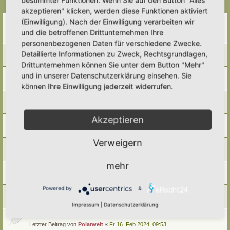
Themen
akzeptieren" klicken, werden diese Funktionen aktiviert
Bestellung Druckvorlage UN-Dekaden-Schild
(Einwilligung). Nach der Einwilligung verarbeiten wir
Letzter Beitrag von
Polarwelt
«
Sa 27. Apr 2024, 17:27
und die betroffenen Drittunternehmen Ihre
Antworten:
2
personenbezogenen Daten für verschiedene Zwecke.
Beantragung Auszeichnung Igelfreundlicher Garten
Detaillierte Informationen zu Zweck, Rechtsgrundlagen,
Letzter Beitrag von
Polarwelt
«
Fr 16. Feb 2024, 11:17
Drittunternehmen können Sie unter dem Button "Mehr"
Bestellung Hortus-Schild
und in unserer Datenschutzerklärung einsehen. Sie
Letzter Beitrag von
Polarwelt
«
Fr 16. Feb 2024, 11:13
können Ihre Einwilligung jederzeit widerrufen.
Hortus-Netzwerk T-Shirt
Letzter Beitrag von
Polarwelt
«
Fr 16. Feb 2024, 10:56
Akzeptieren
Druckvorlage Hortus-Netzwerk-Schild
Letzter Beitrag von
Polarwelt
«
Fr 16. Feb 2024, 10:48
Verweigern
Hortus-Netzwerk.de auf Deiner Seite
Letzter Beitrag von
Polarwelt
«
Fr 16. Feb 2024, 10:46
mehr
QR-Code Hortus-Netzwerk.de
Letzter Beitrag von
Polarwelt
«
Fr 16. Feb 2024, 10:45
Powered by
&
Zeit Nutzen, sinnvoll gestalten
Letzter Beitrag von
Polarwelt
«
Fr 16. Feb 2024, 09:56
Impressum
|
Datenschutzerklärung
Lebensraum für Mensch und Natur…!
Letzter Beitrag von
Polarwelt
«
Fr 16. Feb 2024, 09:53