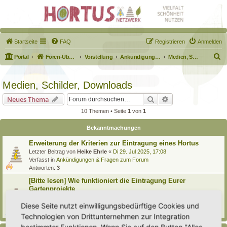
Startseite
FAQ
Registrieren
Anmelden
S
Portal
Foren-Übersicht
Vorstellung
Ankündigungen & Fragen zum Forum
Medien, Schilder, Downloads
u
c
Medien, Schilder, Downloads
h
Suche
Erweiterte Suche
Neues Thema
e
10 Themen • Seite
1
von
1
Bekanntmachungen
Erweiterung der Kriterien zur Eintragung eines Hortus
Letzter Beitrag von
Heike Ehrle
«
Di 29. Jul 2025, 17:08
Verfasst in
Ankündigungen & Fragen zum Forum
Antworten:
3
[Bitte lesen] Wie funktioniert die Eintragung Eurer
Gartenprojekte
Letzter Beitrag von
Hortus anima l
«
So 15. Feb 2026, 18:08
Diese Seite nutzt einwilligungsbedürftige Cookies und
Verfasst in
Eingetragener Hortus - Mein Hortus und ich!
Antworten:
1
Technologien von Drittunternehmen zur Integration
bestimmter Funktionen. Wenn Sie auf den Button "Alles