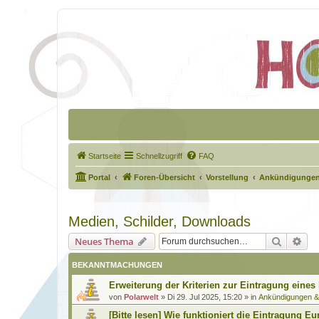
Startseite
Schnellzugriff
FAQ
Portal
Foren-Übersicht
Vorstellung
Ankündigungen
Medien, Schilder, Downloads
Suche
Erw
Neues Thema
BEKANNTMACHUNGEN
Erweiterung der Kriterien zur Eintragung eines
von
Polarwelt
»
Di 29. Jul 2025, 15:20
» in
Ankündigungen 
[Bitte lesen] Wie funktioniert die Eintragung Eu