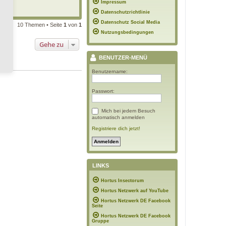
Impressum
09:51
Datenschutzrichtlinie
Datenschutz Social Media
10 Themen • Seite
1
von
1
Nutzungsbedingungen
Gehe zu
BENUTZER-MENÜ
Benutzername:
Passwort:
Mich bei jedem Besuch
automatisch anmelden
Registriere dich jetzt!
LINKS
Hortus Insectorum
Hortus Netzwerk auf YouTube
Hortus Netzwerk DE Facebook
Seite
Hortus Netzwerk DE Facebook
Gruppe