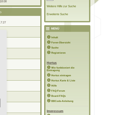
 18:08
Weitere Hilfe zur Suche
G
Erweiterte Suche
17:27
MENÜ
11:17
Inhalt
Foren-Übersicht
11:13
Suche
Registrieren
10:56
Hortus
10:48
Wie funktioniert die
Eintragung
Hortus eintragen
10:46
Hortus Karte & Liste
Hilfe
10:45
FAQ-Forum
Board-FAQs
09:56
BBCode-Anleitung
09:53
Impressum