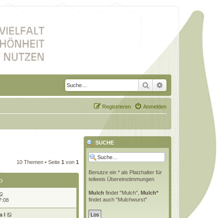
Suche
Erweiterte Suche
Registrieren
Anmelden
SUCHE
10 Themen • Seite
1
von
1
Benutze ein * als Platzhalter für
teilweis Übereinstimmungen
G
Mulch
findet "Mulch",
Mulch*
findet auch "Mulchwurst"
7:08
 l