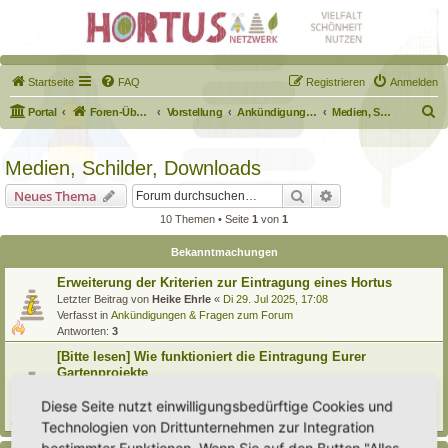
Startseite
FAQ
Registrieren
Anmelden
S
Portal
Foren-Übersicht
Vorstellung
Ankündigungen & Fragen zum Forum
Medien, Schilder, Downloads
u
c
Medien, Schilder, Downloads
h
Suche
Erweiterte Suche
Neues Thema
e
10 Themen • Seite
1
von
1
Bekanntmachungen
Erweiterung der Kriterien zur Eintragung eines Hortus
Letzter Beitrag von
Heike Ehrle
«
Di 29. Jul 2025, 17:08
Verfasst in
Ankündigungen & Fragen zum Forum
Antworten:
3
[Bitte lesen] Wie funktioniert die Eintragung Eurer
Gartenprojekte
Letzter Beitrag von
Hortus anima l
«
So 15. Feb 2026, 18:08
Diese Seite nutzt einwilligungsbedürftige Cookies und
Verfasst in
Eingetragener Hortus - Mein Hortus und ich!
Antworten:
1
Technologien von Drittunternehmen zur Integration
bestimmter Funktionen. Wenn Sie auf den Button "Alles