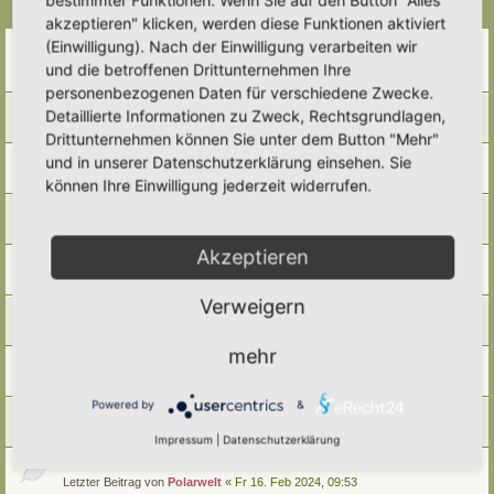
Themen
akzeptieren" klicken, werden diese Funktionen aktiviert
Bestellung Druckvorlage UN-Dekaden-Schild
(Einwilligung). Nach der Einwilligung verarbeiten wir
Letzter Beitrag von
Polarwelt
«
Sa 27. Apr 2024, 17:27
und die betroffenen Drittunternehmen Ihre
Antworten:
2
personenbezogenen Daten für verschiedene Zwecke.
Beantragung Auszeichnung Igelfreundlicher Garten
Detaillierte Informationen zu Zweck, Rechtsgrundlagen,
Letzter Beitrag von
Polarwelt
«
Fr 16. Feb 2024, 11:17
Drittunternehmen können Sie unter dem Button "Mehr"
Bestellung Hortus-Schild
und in unserer Datenschutzerklärung einsehen. Sie
Letzter Beitrag von
Polarwelt
«
Fr 16. Feb 2024, 11:13
können Ihre Einwilligung jederzeit widerrufen.
Hortus-Netzwerk T-Shirt
Letzter Beitrag von
Polarwelt
«
Fr 16. Feb 2024, 10:56
Akzeptieren
Druckvorlage Hortus-Netzwerk-Schild
Letzter Beitrag von
Polarwelt
«
Fr 16. Feb 2024, 10:48
Verweigern
Hortus-Netzwerk.de auf Deiner Seite
Letzter Beitrag von
Polarwelt
«
Fr 16. Feb 2024, 10:46
mehr
QR-Code Hortus-Netzwerk.de
Letzter Beitrag von
Polarwelt
«
Fr 16. Feb 2024, 10:45
Powered by
&
Zeit Nutzen, sinnvoll gestalten
Letzter Beitrag von
Polarwelt
«
Fr 16. Feb 2024, 09:56
Impressum
|
Datenschutzerklärung
Lebensraum für Mensch und Natur…!
Letzter Beitrag von
Polarwelt
«
Fr 16. Feb 2024, 09:53