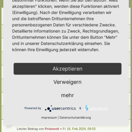
Themen
akzeptieren" klicken, werden diese Funktionen aktiviert
Bestellung Druckvorlage UN-Dekaden-Schild
(Einwilligung). Nach der Einwilligung verarbeiten wir
Letzter Beitrag von
Polarwelt
«
Sa 27. Apr 2024, 17:27
und die betroffenen Drittunternehmen Ihre
Antworten:
2
personenbezogenen Daten für verschiedene Zwecke.
Beantragung Auszeichnung Igelfreundlicher Garten
Detaillierte Informationen zu Zweck, Rechtsgrundlagen,
Letzter Beitrag von
Polarwelt
«
Fr 16. Feb 2024, 11:17
Drittunternehmen können Sie unter dem Button "Mehr"
Bestellung Hortus-Schild
und in unserer Datenschutzerklärung einsehen. Sie
Letzter Beitrag von
Polarwelt
«
Fr 16. Feb 2024, 11:13
können Ihre Einwilligung jederzeit widerrufen.
Hortus-Netzwerk T-Shirt
Letzter Beitrag von
Polarwelt
«
Fr 16. Feb 2024, 10:56
Akzeptieren
Druckvorlage Hortus-Netzwerk-Schild
Letzter Beitrag von
Polarwelt
«
Fr 16. Feb 2024, 10:48
Verweigern
Hortus-Netzwerk.de auf Deiner Seite
Letzter Beitrag von
Polarwelt
«
Fr 16. Feb 2024, 10:46
mehr
QR-Code Hortus-Netzwerk.de
Letzter Beitrag von
Polarwelt
«
Fr 16. Feb 2024, 10:45
Powered by
&
Zeit Nutzen, sinnvoll gestalten
Letzter Beitrag von
Polarwelt
«
Fr 16. Feb 2024, 09:56
Impressum
|
Datenschutzerklärung
Lebensraum für Mensch und Natur…!
Letzter Beitrag von
Polarwelt
«
Fr 16. Feb 2024, 09:53