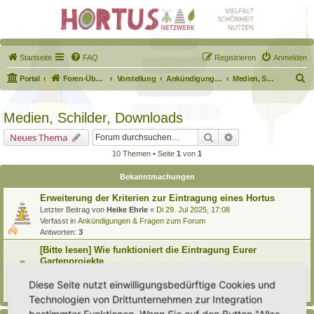
Startseite
FAQ
Registrieren
Anmelden
S
Portal
Foren-Übersicht
Vorstellung
Ankündigungen & Fragen zum Forum
Medien, Schilder, Downloads
u
c
Medien, Schilder, Downloads
h
Suche
Erweiterte Suche
Neues Thema
e
10 Themen • Seite
1
von
1
Bekanntmachungen
Erweiterung der Kriterien zur Eintragung eines Hortus
Letzter Beitrag von
Heike Ehrle
«
Di 29. Jul 2025, 17:08
Verfasst in
Ankündigungen & Fragen zum Forum
Antworten:
3
[Bitte lesen] Wie funktioniert die Eintragung Eurer
Gartenprojekte
Letzter Beitrag von
Hortus anima l
«
So 15. Feb 2026, 18:08
Diese Seite nutzt einwilligungsbedürftige Cookies und
Verfasst in
Eingetragener Hortus - Mein Hortus und ich!
Antworten:
1
Technologien von Drittunternehmen zur Integration
bestimmter Funktionen. Wenn Sie auf den Button "Alles