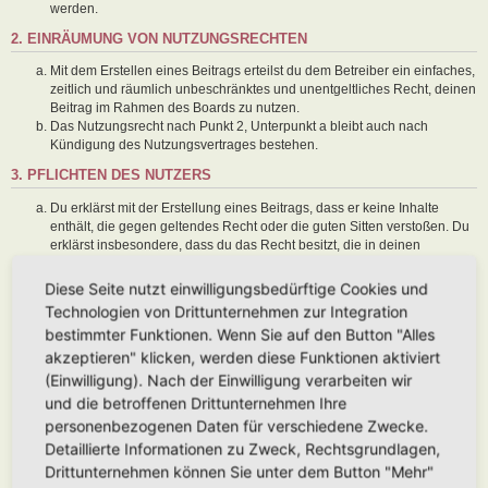
werden.
2. EINRÄUMUNG VON NUTZUNGSRECHTEN
Mit dem Erstellen eines Beitrags erteilst du dem Betreiber ein einfaches,
zeitlich und räumlich unbeschränktes und unentgeltliches Recht, deinen
Beitrag im Rahmen des Boards zu nutzen.
Das Nutzungsrecht nach Punkt 2, Unterpunkt a bleibt auch nach
Kündigung des Nutzungsvertrages bestehen.
3. PFLICHTEN DES NUTZERS
Du erklärst mit der Erstellung eines Beitrags, dass er keine Inhalte
enthält, die gegen geltendes Recht oder die guten Sitten verstoßen. Du
erklärst insbesondere, dass du das Recht besitzt, die in deinen
Beiträgen verwendeten Links und Bilder zu setzen bzw. zu verwenden.
Der Betreiber des Boards übt das Hausrecht aus. Bei Verstößen gegen
Diese Seite nutzt einwilligungsbedürftige Cookies und
diese Nutzungsbedingungen oder anderer im Board veröffentlichten
Technologien von Drittunternehmen zur Integration
Regeln kann der Betreiber dich nach Abmahnung zeitweise oder
bestimmter Funktionen. Wenn Sie auf den Button "Alles
dauerhaft von der Nutzung dieses Boards ausschließen und dir ein
akzeptieren" klicken, werden diese Funktionen aktiviert
Hausverbot erteilen.
Du nimmst zur Kenntnis, dass der Betreiber keine Verantwortung für die
(Einwilligung). Nach der Einwilligung verarbeiten wir
Inhalte von Beiträgen übernimmt, die er nicht selbst erstellt hat oder die
und die betroffenen Drittunternehmen Ihre
er nicht zur Kenntnis genommen hat. Du gestattest dem Betreiber, dein
personenbezogenen Daten für verschiedene Zwecke.
Benutzerkonto, Beiträge und Funktionen jederzeit zu löschen oder zu
Detaillierte Informationen zu Zweck, Rechtsgrundlagen,
sperren.
Du gestattest dem Betreiber darüber hinaus, deine Beiträge
Drittunternehmen können Sie unter dem Button "Mehr"
abzuändern, sofern sie gegen o. g. Regeln verstoßen oder geeignet