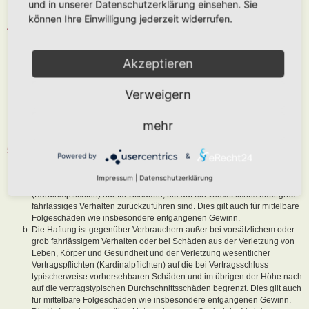
und in unserer Datenschutzerklärung einsehen. Sie
sind, dem Betreiber oder einem Dritten Schaden zuzufügen.
können Ihre Einwilligung jederzeit widerrufen.
4. GENERAL PUBLIC LICENSE
Du nimmst zur Kenntnis, dass es sich bei phpBB um eine unter der „
Akzeptieren
GNU General Public License v2
“ (GPL) bereitgestellten Foren-Software
von phpBB Limited (
www.phpbb.com
) handelt; deutschsprachige
Informationen werden durch die deutschsprachige Community unter
Verweigern
www.phpbb.de
zur Verfügung gestellt. Beide haben keinen Einfluss auf
die Art und Weise, wie die Software verwendet wird. Sie können
insbesondere die Verwendung der Software für bestimmte Zwecke nicht
mehr
untersagen oder auf Inhalte fremder Foren Einfluss nehmen.
5. GEWÄHRLEISTUNG
Powered by
&
Der Betreiber haftet mit Ausnahme der Verletzung von Leben, Körper
Impressum
|
Datenschutzerklärung
und Gesundheit und der Verletzung wesentlicher Vertragspflichten
(Kardinalpflichten) nur für Schäden, die auf ein vorsätzliches oder grob
fahrlässiges Verhalten zurückzuführen sind. Dies gilt auch für mittelbare
Folgeschäden wie insbesondere entgangenen Gewinn.
Die Haftung ist gegenüber Verbrauchern außer bei vorsätzlichem oder
grob fahrlässigem Verhalten oder bei Schäden aus der Verletzung von
Leben, Körper und Gesundheit und der Verletzung wesentlicher
Vertragspflichten (Kardinalpflichten) auf die bei Vertragsschluss
typischerweise vorhersehbaren Schäden und im übrigen der Höhe nach
auf die vertragstypischen Durchschnittsschäden begrenzt. Dies gilt auch
für mittelbare Folgeschäden wie insbesondere entgangenen Gewinn.