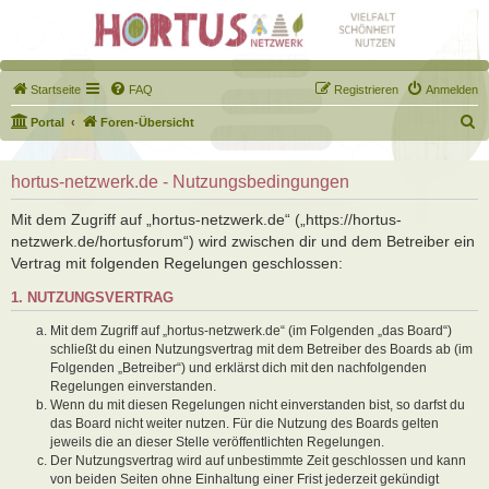
Startseite
FAQ
Registrieren
Anmelden
S
Portal
Foren-Übersicht
u
c
hortus-netzwerk.de - Nutzungsbedingungen
h
Mit dem Zugriff auf „hortus-netzwerk.de“ („https://hortus-
e
netzwerk.de/hortusforum“) wird zwischen dir und dem Betreiber ein
Vertrag mit folgenden Regelungen geschlossen:
1. NUTZUNGSVERTRAG
Mit dem Zugriff auf „hortus-netzwerk.de“ (im Folgenden „das Board“)
schließt du einen Nutzungsvertrag mit dem Betreiber des Boards ab (im
Folgenden „Betreiber“) und erklärst dich mit den nachfolgenden
Regelungen einverstanden.
Wenn du mit diesen Regelungen nicht einverstanden bist, so darfst du
das Board nicht weiter nutzen. Für die Nutzung des Boards gelten
jeweils die an dieser Stelle veröffentlichten Regelungen.
Der Nutzungsvertrag wird auf unbestimmte Zeit geschlossen und kann
von beiden Seiten ohne Einhaltung einer Frist jederzeit gekündigt