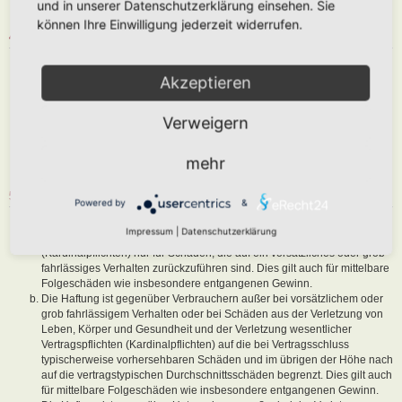
und in unserer Datenschutzerklärung einsehen. Sie
sind, dem Betreiber oder einem Dritten Schaden zuzufügen.
können Ihre Einwilligung jederzeit widerrufen.
4. GENERAL PUBLIC LICENSE
Du nimmst zur Kenntnis, dass es sich bei phpBB um eine unter der „
Akzeptieren
GNU General Public License v2
“ (GPL) bereitgestellten Foren-Software
von phpBB Limited (
www.phpbb.com
) handelt; deutschsprachige
Informationen werden durch die deutschsprachige Community unter
Verweigern
www.phpbb.de
zur Verfügung gestellt. Beide haben keinen Einfluss auf
die Art und Weise, wie die Software verwendet wird. Sie können
insbesondere die Verwendung der Software für bestimmte Zwecke nicht
mehr
untersagen oder auf Inhalte fremder Foren Einfluss nehmen.
5. GEWÄHRLEISTUNG
Powered by
&
Der Betreiber haftet mit Ausnahme der Verletzung von Leben, Körper
Impressum
|
Datenschutzerklärung
und Gesundheit und der Verletzung wesentlicher Vertragspflichten
(Kardinalpflichten) nur für Schäden, die auf ein vorsätzliches oder grob
fahrlässiges Verhalten zurückzuführen sind. Dies gilt auch für mittelbare
Folgeschäden wie insbesondere entgangenen Gewinn.
Die Haftung ist gegenüber Verbrauchern außer bei vorsätzlichem oder
grob fahrlässigem Verhalten oder bei Schäden aus der Verletzung von
Leben, Körper und Gesundheit und der Verletzung wesentlicher
Vertragspflichten (Kardinalpflichten) auf die bei Vertragsschluss
typischerweise vorhersehbaren Schäden und im übrigen der Höhe nach
auf die vertragstypischen Durchschnittsschäden begrenzt. Dies gilt auch
für mittelbare Folgeschäden wie insbesondere entgangenen Gewinn.