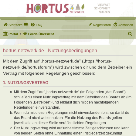
Startseite
FAQ
Registrieren
Anmelden
S
Portal
Foren-Übersicht
u
c
hortus-netzwerk.de - Nutzungsbedingungen
h
Mit dem Zugriff auf „hortus-netzwerk.de“ („https://hortus-
e
netzwerk.de/hortusforum“) wird zwischen dir und dem Betreiber ein
Vertrag mit folgenden Regelungen geschlossen:
1. NUTZUNGSVERTRAG
Mit dem Zugriff auf „hortus-netzwerk.de“ (im Folgenden „das Board“)
schließt du einen Nutzungsvertrag mit dem Betreiber des Boards ab (im
Folgenden „Betreiber“) und erklärst dich mit den nachfolgenden
Regelungen einverstanden.
Wenn du mit diesen Regelungen nicht einverstanden bist, so darfst du
das Board nicht weiter nutzen. Für die Nutzung des Boards gelten
jeweils die an dieser Stelle veröffentlichten Regelungen.
Der Nutzungsvertrag wird auf unbestimmte Zeit geschlossen und kann
von beiden Seiten ohne Einhaltung einer Frist jederzeit gekündigt