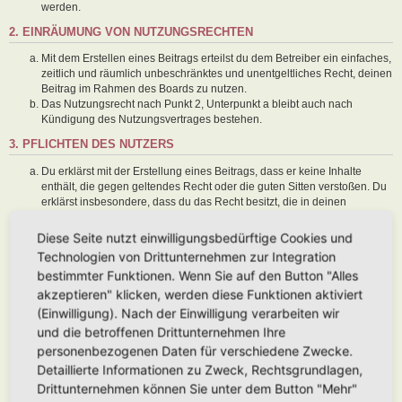
werden.
2. EINRÄUMUNG VON NUTZUNGSRECHTEN
Mit dem Erstellen eines Beitrags erteilst du dem Betreiber ein einfaches,
zeitlich und räumlich unbeschränktes und unentgeltliches Recht, deinen
Beitrag im Rahmen des Boards zu nutzen.
Das Nutzungsrecht nach Punkt 2, Unterpunkt a bleibt auch nach
Kündigung des Nutzungsvertrages bestehen.
3. PFLICHTEN DES NUTZERS
Du erklärst mit der Erstellung eines Beitrags, dass er keine Inhalte
enthält, die gegen geltendes Recht oder die guten Sitten verstoßen. Du
erklärst insbesondere, dass du das Recht besitzt, die in deinen
Beiträgen verwendeten Links und Bilder zu setzen bzw. zu verwenden.
Der Betreiber des Boards übt das Hausrecht aus. Bei Verstößen gegen
Diese Seite nutzt einwilligungsbedürftige Cookies und
diese Nutzungsbedingungen oder anderer im Board veröffentlichten
Technologien von Drittunternehmen zur Integration
Regeln kann der Betreiber dich nach Abmahnung zeitweise oder
bestimmter Funktionen. Wenn Sie auf den Button "Alles
dauerhaft von der Nutzung dieses Boards ausschließen und dir ein
akzeptieren" klicken, werden diese Funktionen aktiviert
Hausverbot erteilen.
Du nimmst zur Kenntnis, dass der Betreiber keine Verantwortung für die
(Einwilligung). Nach der Einwilligung verarbeiten wir
Inhalte von Beiträgen übernimmt, die er nicht selbst erstellt hat oder die
und die betroffenen Drittunternehmen Ihre
er nicht zur Kenntnis genommen hat. Du gestattest dem Betreiber, dein
personenbezogenen Daten für verschiedene Zwecke.
Benutzerkonto, Beiträge und Funktionen jederzeit zu löschen oder zu
Detaillierte Informationen zu Zweck, Rechtsgrundlagen,
sperren.
Du gestattest dem Betreiber darüber hinaus, deine Beiträge
Drittunternehmen können Sie unter dem Button "Mehr"
abzuändern, sofern sie gegen o. g. Regeln verstoßen oder geeignet