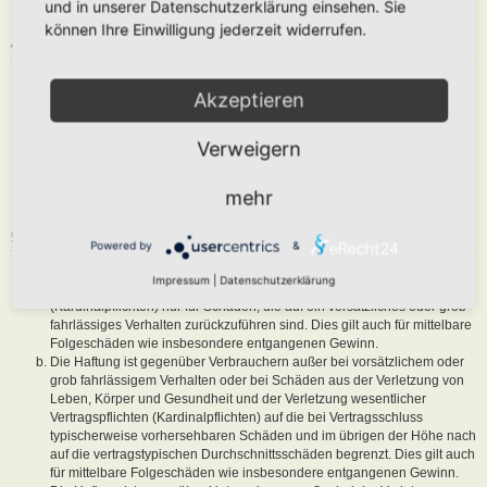
und in unserer Datenschutzerklärung einsehen. Sie
sind, dem Betreiber oder einem Dritten Schaden zuzufügen.
können Ihre Einwilligung jederzeit widerrufen.
4. GENERAL PUBLIC LICENSE
Du nimmst zur Kenntnis, dass es sich bei phpBB um eine unter der „
Akzeptieren
GNU General Public License v2
“ (GPL) bereitgestellten Foren-Software
von phpBB Limited (
www.phpbb.com
) handelt; deutschsprachige
Informationen werden durch die deutschsprachige Community unter
Verweigern
www.phpbb.de
zur Verfügung gestellt. Beide haben keinen Einfluss auf
die Art und Weise, wie die Software verwendet wird. Sie können
insbesondere die Verwendung der Software für bestimmte Zwecke nicht
mehr
untersagen oder auf Inhalte fremder Foren Einfluss nehmen.
5. GEWÄHRLEISTUNG
Powered by
&
Der Betreiber haftet mit Ausnahme der Verletzung von Leben, Körper
Impressum
|
Datenschutzerklärung
und Gesundheit und der Verletzung wesentlicher Vertragspflichten
(Kardinalpflichten) nur für Schäden, die auf ein vorsätzliches oder grob
fahrlässiges Verhalten zurückzuführen sind. Dies gilt auch für mittelbare
Folgeschäden wie insbesondere entgangenen Gewinn.
Die Haftung ist gegenüber Verbrauchern außer bei vorsätzlichem oder
grob fahrlässigem Verhalten oder bei Schäden aus der Verletzung von
Leben, Körper und Gesundheit und der Verletzung wesentlicher
Vertragspflichten (Kardinalpflichten) auf die bei Vertragsschluss
typischerweise vorhersehbaren Schäden und im übrigen der Höhe nach
auf die vertragstypischen Durchschnittsschäden begrenzt. Dies gilt auch
für mittelbare Folgeschäden wie insbesondere entgangenen Gewinn.