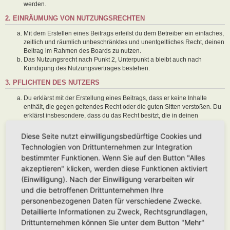
werden.
2. EINRÄUMUNG VON NUTZUNGSRECHTEN
Mit dem Erstellen eines Beitrags erteilst du dem Betreiber ein einfaches,
zeitlich und räumlich unbeschränktes und unentgeltliches Recht, deinen
Beitrag im Rahmen des Boards zu nutzen.
Das Nutzungsrecht nach Punkt 2, Unterpunkt a bleibt auch nach
Kündigung des Nutzungsvertrages bestehen.
3. PFLICHTEN DES NUTZERS
Du erklärst mit der Erstellung eines Beitrags, dass er keine Inhalte
enthält, die gegen geltendes Recht oder die guten Sitten verstoßen. Du
erklärst insbesondere, dass du das Recht besitzt, die in deinen
Beiträgen verwendeten Links und Bilder zu setzen bzw. zu verwenden.
Der Betreiber des Boards übt das Hausrecht aus. Bei Verstößen gegen
Diese Seite nutzt einwilligungsbedürftige Cookies und
diese Nutzungsbedingungen oder anderer im Board veröffentlichten
Technologien von Drittunternehmen zur Integration
Regeln kann der Betreiber dich nach Abmahnung zeitweise oder
bestimmter Funktionen. Wenn Sie auf den Button "Alles
dauerhaft von der Nutzung dieses Boards ausschließen und dir ein
akzeptieren" klicken, werden diese Funktionen aktiviert
Hausverbot erteilen.
Du nimmst zur Kenntnis, dass der Betreiber keine Verantwortung für die
(Einwilligung). Nach der Einwilligung verarbeiten wir
Inhalte von Beiträgen übernimmt, die er nicht selbst erstellt hat oder die
und die betroffenen Drittunternehmen Ihre
er nicht zur Kenntnis genommen hat. Du gestattest dem Betreiber, dein
personenbezogenen Daten für verschiedene Zwecke.
Benutzerkonto, Beiträge und Funktionen jederzeit zu löschen oder zu
Detaillierte Informationen zu Zweck, Rechtsgrundlagen,
sperren.
Du gestattest dem Betreiber darüber hinaus, deine Beiträge
Drittunternehmen können Sie unter dem Button "Mehr"
abzuändern, sofern sie gegen o. g. Regeln verstoßen oder geeignet