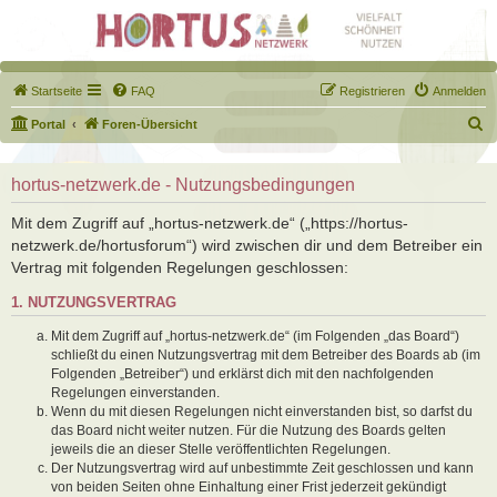
Startseite
FAQ
Registrieren
Anmelden
S
Portal
Foren-Übersicht
u
c
hortus-netzwerk.de - Nutzungsbedingungen
h
Mit dem Zugriff auf „hortus-netzwerk.de“ („https://hortus-
e
netzwerk.de/hortusforum“) wird zwischen dir und dem Betreiber ein
Vertrag mit folgenden Regelungen geschlossen:
1. NUTZUNGSVERTRAG
Mit dem Zugriff auf „hortus-netzwerk.de“ (im Folgenden „das Board“)
schließt du einen Nutzungsvertrag mit dem Betreiber des Boards ab (im
Folgenden „Betreiber“) und erklärst dich mit den nachfolgenden
Regelungen einverstanden.
Wenn du mit diesen Regelungen nicht einverstanden bist, so darfst du
das Board nicht weiter nutzen. Für die Nutzung des Boards gelten
jeweils die an dieser Stelle veröffentlichten Regelungen.
Der Nutzungsvertrag wird auf unbestimmte Zeit geschlossen und kann
von beiden Seiten ohne Einhaltung einer Frist jederzeit gekündigt