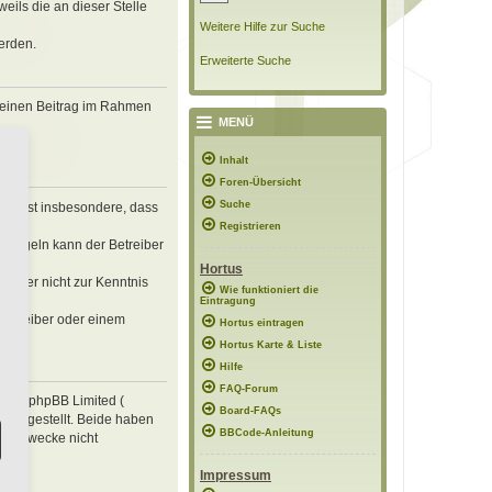
eils die an dieser Stelle
Weitere Hilfe zur Suche
erden.
Erweiterte Suche
, deinen Beitrag im Rahmen
MENÜ
Inhalt
Foren-Übersicht
Suche
erklärst insbesondere, dass
Registrieren
n Regeln kann der Betreiber
Hortus
 die er nicht zur Kenntnis
Wie funktioniert die
Eintragung
 Betreiber oder einem
Hortus eintragen
Hortus Karte & Liste
Hilfe
FAQ-Forum
e von phpBB Limited (
Board-FAQs
ung gestellt. Beide haben
BBCode-Anleitung
mte Zwecke nicht
Impressum