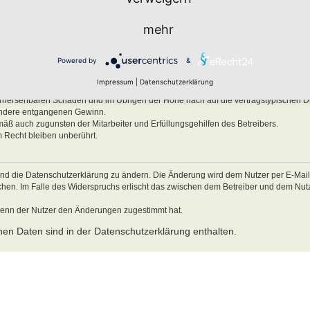
ben, Körper und Gesundheit und der Verletzung wesentlicher Vertragspflichten (Kard
mehr
es Verhalten zurückzuführen sind. Dies gilt auch für mittelbare Folgeschäden wie
ätzlichem oder grob fahrlässigem Verhalten oder bei Schäden aus der Verletzung 
Powered by
&
ichten (Kardinalpflichten) auf die bei Vertragsschluss typischerweise vorhersehba
schäden begrenzt. Dies gilt auch für mittelbare Folgeschäden wie insbesondere e
Impressum
|
Datenschutzerklärung
Verletzung von Leben, Körper und Gesundheit oder vorsätzlichem oder grob fahrl
 vorhersehbaren Schäden und im Übrigen der Höhe nach auf die vertragstypischen 
sondere entgangenen Gewinn.
mäß auch zugunsten der Mitarbeiter und Erfüllungsgehilfen des Betreibers.
 Recht bleiben unberührt.
und die Datenschutzerklärung zu ändern. Die Änderung wird dem Nutzer per E-Mail m
echen. Im Falle des Widerspruchs erlischt das zwischen dem Betreiber und dem Nu
wenn der Nutzer den Änderungen zugestimmt hat.
en Daten sind in der Datenschutzerklärung enthalten.