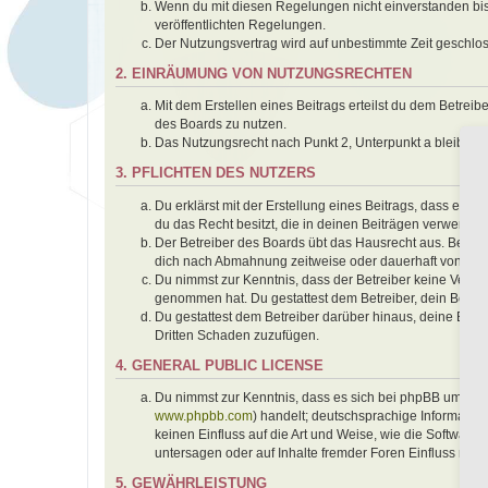
Wenn du mit diesen Regelungen nicht einverstanden bist,
veröffentlichten Regelungen.
Der Nutzungsvertrag wird auf unbestimmte Zeit geschlos
2. EINRÄUMUNG VON NUTZUNGSRECHTEN
Mit dem Erstellen eines Beitrags erteilst du dem Betrei
des Boards zu nutzen.
Das Nutzungsrecht nach Punkt 2, Unterpunkt a bleibt 
3. PFLICHTEN DES NUTZERS
Du erklärst mit der Erstellung eines Beitrags, dass er k
du das Recht besitzt, die in deinen Beiträgen verwendet
Der Betreiber des Boards übt das Hausrecht aus. Bei V
dich nach Abmahnung zeitweise oder dauerhaft von der 
Du nimmst zur Kenntnis, dass der Betreiber keine Verantwo
genommen hat. Du gestattest dem Betreiber, dein Benutz
Du gestattest dem Betreiber darüber hinaus, deine Beit
Dritten Schaden zuzufügen.
4. GENERAL PUBLIC LICENSE
Du nimmst zur Kenntnis, dass es sich bei phpBB um eine
www.phpbb.com
) handelt; deutschsprachige Informati
keinen Einfluss auf die Art und Weise, wie die Softwar
untersagen oder auf Inhalte fremder Foren Einfluss neh
5. GEWÄHRLEISTUNG