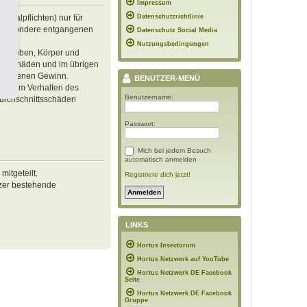
Impressum
inalpflichten) nur für
Datenschutzrichtlinie
 insbesondere entgangenen
Datenschutz Social Media
Nutzungsbedingungen
von Leben, Körper und
ren Schäden und im übrigen
ntgangenen Gewinn.
BENUTZER-MENÜ
ässigem Verhalten des
Benutzername:
Durchschnittsschäden
Passwort:
Mich bei jedem Besuch
automatisch anmelden
itgeteilt.
Registriere dich jetzt!
tzer bestehende
LINKS
Hortus Insectorum
Hortus Netzwerk auf YouTube
Hortus Netzwerk DE Facebook
Seite
Hortus Netzwerk DE Facebook
Gruppe