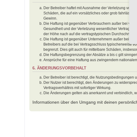
Der Betreiber haftet mit Ausnahme der Verletzung von Le
Schäden, die auf ein vorsätzliches oder grob fahrlässig
Gewinn.
Die Haftung ist gegenüber Verbrauchern außer bei vors
Gesundheit und der Verletzung wesentlicher Vertragspfl
der Höhe nach auf die vertragstypischen Durchschnitts
Die Haftung ist gegenüber Unternehmern außer bei der 
Betreibers auf die bei Vertragsschluss typischerweise
begrenzt. Dies gilt auch für mittelbare Schäden, insbe
Die Haftungsbegrenzung der Absätze a bis c gilt sinnge
Ansprüche für eine Haftung aus zwingendem nationalem
6. ÄNDERUNGSVORBEHALT
Der Betreiber ist berechtigt, die Nutzungsbedingungen 
Der Nutzer ist berechtigt, den Änderungen zu widerspr
Vertragsverhältnis mit sofortiger Wirkung.
Die Änderungen gelten als anerkannt und verbindlich, 
Informationen über den Umgang mit deinen persönlich