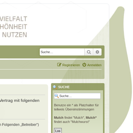
Suche
Erweiterte Suche
Registrieren
Anmelden
SUCHE
Vertrag mit folgenden
Benutze ein * als Platzhalter für
teilweis Übereinstimmungen
Mulch
findet "Mulch",
Mulch*
findet auch "Mulchwurst"
m Folgenden „Betreiber“)