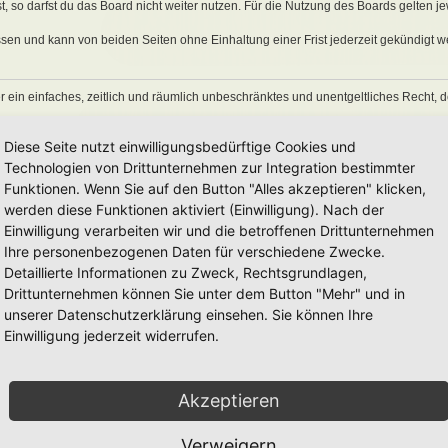
 so darfst du das Board nicht weiter nutzen. Für die Nutzung des Boards gelten jew
sen und kann von beiden Seiten ohne Einhaltung einer Frist jederzeit gekündigt w
ber ein einfaches, zeitlich und räumlich unbeschränktes und unentgeltliches Recht
auch nach Kündigung des Nutzungsvertrages bestehen.
Diese Seite nutzt einwilligungsbedürftige Cookies und
Technologien von Drittunternehmen zur Integration bestimmter
Funktionen. Wenn Sie auf den Button "Alles akzeptieren" klicken,
eine Inhalte enthält, die gegen geltendes Recht oder die guten Sitten verstoßen. Du 
en Links und Bilder zu setzen bzw. zu verwenden.
werden diese Funktionen aktiviert (Einwilligung). Nach der
erstößen gegen diese Nutzungsbedingungen oder anderer im Board veröffentlichte
Einwilligung verarbeiten wir und die betroffenen Drittunternehmen
Nutzung dieses Boards ausschließen und dir ein Hausverbot erteilen.
Ihre personenbezogenen Daten für verschiedene Zwecke.
rtung für die Inhalte von Beiträgen übernimmt, die er nicht selbst erstellt hat oder
Detaillierte Informationen zu Zweck, Rechtsgrundlagen,
erkonto, Beiträge und Funktionen jederzeit zu löschen oder zu sperren.
räge abzuändern, sofern sie gegen o. g. Regeln verstoßen oder geeignet sind, dem
Drittunternehmen können Sie unter dem Button "Mehr" und in
unserer Datenschutzerklärung einsehen. Sie können Ihre
Einwilligung jederzeit widerrufen.
 unter der „
GNU General Public License v2
“ (GPL) bereitgestellten Foren-Softwar
onen werden durch die deutschsprachige Community unter
www.phpbb.de
zur Verfüg
Akzeptieren
e verwendet wird. Sie können insbesondere die Verwendung der Software für bestim
men.
Verweigern