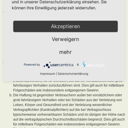
und in unserer Datenschutzerklärung einsehen. Sie
sind, dem Betreiber oder einem Dritten Schaden zuzufügen.
können Ihre Einwilligung jederzeit widerrufen.
4. GENERAL PUBLIC LICENSE
Du nimmst zur Kenntnis, dass es sich bei phpBB um eine unter der „
Akzeptieren
GNU General Public License v2
“ (GPL) bereitgestellten Foren-Software
von phpBB Limited (
www.phpbb.com
) handelt; deutschsprachige
Informationen werden durch die deutschsprachige Community unter
Verweigern
www.phpbb.de
zur Verfügung gestellt. Beide haben keinen Einfluss auf
die Art und Weise, wie die Software verwendet wird. Sie können
insbesondere die Verwendung der Software für bestimmte Zwecke nicht
mehr
untersagen oder auf Inhalte fremder Foren Einfluss nehmen.
5. GEWÄHRLEISTUNG
Powered by
&
Der Betreiber haftet mit Ausnahme der Verletzung von Leben, Körper
Impressum
|
Datenschutzerklärung
und Gesundheit und der Verletzung wesentlicher Vertragspflichten
(Kardinalpflichten) nur für Schäden, die auf ein vorsätzliches oder grob
fahrlässiges Verhalten zurückzuführen sind. Dies gilt auch für mittelbare
Folgeschäden wie insbesondere entgangenen Gewinn.
Die Haftung ist gegenüber Verbrauchern außer bei vorsätzlichem oder
grob fahrlässigem Verhalten oder bei Schäden aus der Verletzung von
Leben, Körper und Gesundheit und der Verletzung wesentlicher
Vertragspflichten (Kardinalpflichten) auf die bei Vertragsschluss
typischerweise vorhersehbaren Schäden und im übrigen der Höhe nach
auf die vertragstypischen Durchschnittsschäden begrenzt. Dies gilt auch
für mittelbare Folgeschäden wie insbesondere entgangenen Gewinn.