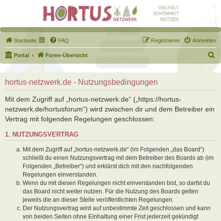
Startseite
FAQ
Registrieren
Anmelden
S
Portal
Foren-Übersicht
u
c
hortus-netzwerk.de - Nutzungsbedingungen
h
Mit dem Zugriff auf „hortus-netzwerk.de“ („https://hortus-
e
netzwerk.de/hortusforum“) wird zwischen dir und dem Betreiber ein
Vertrag mit folgenden Regelungen geschlossen:
1. NUTZUNGSVERTRAG
Mit dem Zugriff auf „hortus-netzwerk.de“ (im Folgenden „das Board“)
schließt du einen Nutzungsvertrag mit dem Betreiber des Boards ab (im
Folgenden „Betreiber“) und erklärst dich mit den nachfolgenden
Regelungen einverstanden.
Wenn du mit diesen Regelungen nicht einverstanden bist, so darfst du
das Board nicht weiter nutzen. Für die Nutzung des Boards gelten
jeweils die an dieser Stelle veröffentlichten Regelungen.
Der Nutzungsvertrag wird auf unbestimmte Zeit geschlossen und kann
von beiden Seiten ohne Einhaltung einer Frist jederzeit gekündigt