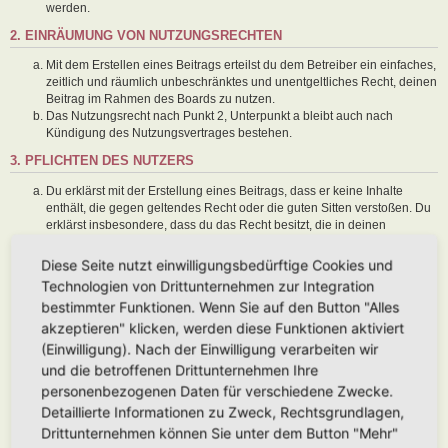
werden.
2. EINRÄUMUNG VON NUTZUNGSRECHTEN
Mit dem Erstellen eines Beitrags erteilst du dem Betreiber ein einfaches,
zeitlich und räumlich unbeschränktes und unentgeltliches Recht, deinen
Beitrag im Rahmen des Boards zu nutzen.
Das Nutzungsrecht nach Punkt 2, Unterpunkt a bleibt auch nach
Kündigung des Nutzungsvertrages bestehen.
3. PFLICHTEN DES NUTZERS
Du erklärst mit der Erstellung eines Beitrags, dass er keine Inhalte
enthält, die gegen geltendes Recht oder die guten Sitten verstoßen. Du
erklärst insbesondere, dass du das Recht besitzt, die in deinen
Beiträgen verwendeten Links und Bilder zu setzen bzw. zu verwenden.
Der Betreiber des Boards übt das Hausrecht aus. Bei Verstößen gegen
Diese Seite nutzt einwilligungsbedürftige Cookies und
diese Nutzungsbedingungen oder anderer im Board veröffentlichten
Technologien von Drittunternehmen zur Integration
Regeln kann der Betreiber dich nach Abmahnung zeitweise oder
bestimmter Funktionen. Wenn Sie auf den Button "Alles
dauerhaft von der Nutzung dieses Boards ausschließen und dir ein
akzeptieren" klicken, werden diese Funktionen aktiviert
Hausverbot erteilen.
Du nimmst zur Kenntnis, dass der Betreiber keine Verantwortung für die
(Einwilligung). Nach der Einwilligung verarbeiten wir
Inhalte von Beiträgen übernimmt, die er nicht selbst erstellt hat oder die
und die betroffenen Drittunternehmen Ihre
er nicht zur Kenntnis genommen hat. Du gestattest dem Betreiber, dein
personenbezogenen Daten für verschiedene Zwecke.
Benutzerkonto, Beiträge und Funktionen jederzeit zu löschen oder zu
Detaillierte Informationen zu Zweck, Rechtsgrundlagen,
sperren.
Du gestattest dem Betreiber darüber hinaus, deine Beiträge
Drittunternehmen können Sie unter dem Button "Mehr"
abzuändern, sofern sie gegen o. g. Regeln verstoßen oder geeignet