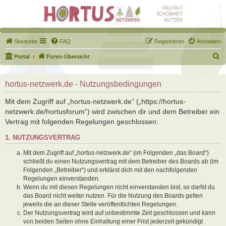
Startseite
FAQ
Registrieren
Anmelden
S
Portal
Foren-Übersicht
u
c
hortus-netzwerk.de - Nutzungsbedingungen
h
Mit dem Zugriff auf „hortus-netzwerk.de“ („https://hortus-
e
netzwerk.de/hortusforum“) wird zwischen dir und dem Betreiber ein
Vertrag mit folgenden Regelungen geschlossen:
1. NUTZUNGSVERTRAG
Mit dem Zugriff auf „hortus-netzwerk.de“ (im Folgenden „das Board“)
schließt du einen Nutzungsvertrag mit dem Betreiber des Boards ab (im
Folgenden „Betreiber“) und erklärst dich mit den nachfolgenden
Regelungen einverstanden.
Wenn du mit diesen Regelungen nicht einverstanden bist, so darfst du
das Board nicht weiter nutzen. Für die Nutzung des Boards gelten
jeweils die an dieser Stelle veröffentlichten Regelungen.
Der Nutzungsvertrag wird auf unbestimmte Zeit geschlossen und kann
von beiden Seiten ohne Einhaltung einer Frist jederzeit gekündigt