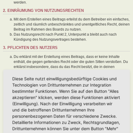
werden.
2. EINRÄUMUNG VON NUTZUNGSRECHTEN
Mit dem Erstellen eines Beitrags erteilst du dem Betreiber ein einfaches,
zeitlich und räumlich unbeschränktes und unentgeltliches Recht, deinen
Beitrag im Rahmen des Boards zu nutzen.
Das Nutzungsrecht nach Punkt 2, Unterpunkt a bleibt auch nach
Kündigung des Nutzungsvertrages bestehen.
3. PFLICHTEN DES NUTZERS
Du erklärst mit der Erstellung eines Beitrags, dass er keine Inhalte
enthält, die gegen geltendes Recht oder die guten Sitten verstoßen. Du
erklärst insbesondere, dass du das Recht besitzt, die in deinen
Beiträgen verwendeten Links und Bilder zu setzen bzw. zu verwenden.
Der Betreiber des Boards übt das Hausrecht aus. Bei Verstößen gegen
Diese Seite nutzt einwilligungsbedürftige Cookies und
diese Nutzungsbedingungen oder anderer im Board veröffentlichten
Technologien von Drittunternehmen zur Integration
Regeln kann der Betreiber dich nach Abmahnung zeitweise oder
bestimmter Funktionen. Wenn Sie auf den Button "Alles
dauerhaft von der Nutzung dieses Boards ausschließen und dir ein
akzeptieren" klicken, werden diese Funktionen aktiviert
Hausverbot erteilen.
Du nimmst zur Kenntnis, dass der Betreiber keine Verantwortung für die
(Einwilligung). Nach der Einwilligung verarbeiten wir
Inhalte von Beiträgen übernimmt, die er nicht selbst erstellt hat oder die
und die betroffenen Drittunternehmen Ihre
er nicht zur Kenntnis genommen hat. Du gestattest dem Betreiber, dein
personenbezogenen Daten für verschiedene Zwecke.
Benutzerkonto, Beiträge und Funktionen jederzeit zu löschen oder zu
Detaillierte Informationen zu Zweck, Rechtsgrundlagen,
sperren.
Du gestattest dem Betreiber darüber hinaus, deine Beiträge
Drittunternehmen können Sie unter dem Button "Mehr"
abzuändern, sofern sie gegen o. g. Regeln verstoßen oder geeignet