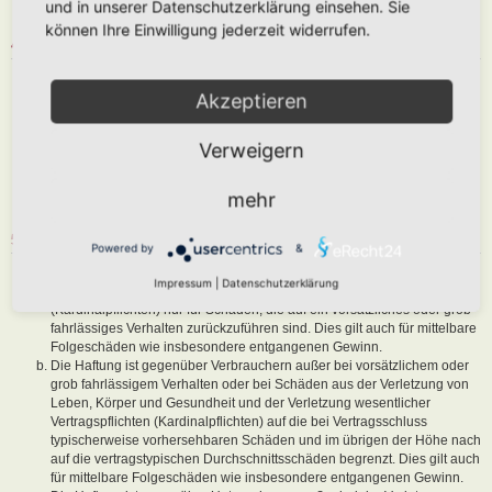
und in unserer Datenschutzerklärung einsehen. Sie
sind, dem Betreiber oder einem Dritten Schaden zuzufügen.
können Ihre Einwilligung jederzeit widerrufen.
4. GENERAL PUBLIC LICENSE
Du nimmst zur Kenntnis, dass es sich bei phpBB um eine unter der „
Akzeptieren
GNU General Public License v2
“ (GPL) bereitgestellten Foren-Software
von phpBB Limited (
www.phpbb.com
) handelt; deutschsprachige
Informationen werden durch die deutschsprachige Community unter
Verweigern
www.phpbb.de
zur Verfügung gestellt. Beide haben keinen Einfluss auf
die Art und Weise, wie die Software verwendet wird. Sie können
insbesondere die Verwendung der Software für bestimmte Zwecke nicht
mehr
untersagen oder auf Inhalte fremder Foren Einfluss nehmen.
5. GEWÄHRLEISTUNG
Powered by
&
Der Betreiber haftet mit Ausnahme der Verletzung von Leben, Körper
Impressum
|
Datenschutzerklärung
und Gesundheit und der Verletzung wesentlicher Vertragspflichten
(Kardinalpflichten) nur für Schäden, die auf ein vorsätzliches oder grob
fahrlässiges Verhalten zurückzuführen sind. Dies gilt auch für mittelbare
Folgeschäden wie insbesondere entgangenen Gewinn.
Die Haftung ist gegenüber Verbrauchern außer bei vorsätzlichem oder
grob fahrlässigem Verhalten oder bei Schäden aus der Verletzung von
Leben, Körper und Gesundheit und der Verletzung wesentlicher
Vertragspflichten (Kardinalpflichten) auf die bei Vertragsschluss
typischerweise vorhersehbaren Schäden und im übrigen der Höhe nach
auf die vertragstypischen Durchschnittsschäden begrenzt. Dies gilt auch
für mittelbare Folgeschäden wie insbesondere entgangenen Gewinn.