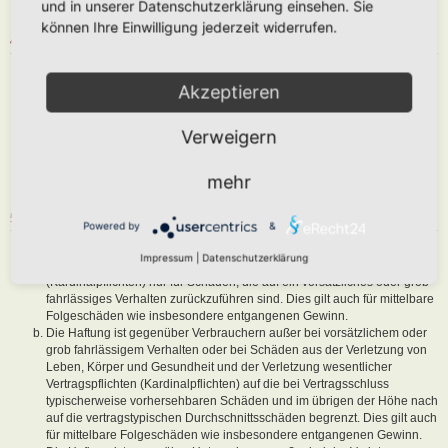
und in unserer Datenschutzerklärung einsehen. Sie
sind, dem Betreiber oder einem Dritten Schaden zuzufügen.
können Ihre Einwilligung jederzeit widerrufen.
4. GENERAL PUBLIC LICENSE
Du nimmst zur Kenntnis, dass es sich bei phpBB um eine unter der „
Akzeptieren
GNU General Public License v2
“ (GPL) bereitgestellten Foren-Software
von phpBB Limited (
www.phpbb.com
) handelt; deutschsprachige
Informationen werden durch die deutschsprachige Community unter
Verweigern
www.phpbb.de
zur Verfügung gestellt. Beide haben keinen Einfluss auf
die Art und Weise, wie die Software verwendet wird. Sie können
insbesondere die Verwendung der Software für bestimmte Zwecke nicht
mehr
untersagen oder auf Inhalte fremder Foren Einfluss nehmen.
5. GEWÄHRLEISTUNG
Powered by
&
Der Betreiber haftet mit Ausnahme der Verletzung von Leben, Körper
Impressum
|
Datenschutzerklärung
und Gesundheit und der Verletzung wesentlicher Vertragspflichten
(Kardinalpflichten) nur für Schäden, die auf ein vorsätzliches oder grob
fahrlässiges Verhalten zurückzuführen sind. Dies gilt auch für mittelbare
Folgeschäden wie insbesondere entgangenen Gewinn.
Die Haftung ist gegenüber Verbrauchern außer bei vorsätzlichem oder
grob fahrlässigem Verhalten oder bei Schäden aus der Verletzung von
Leben, Körper und Gesundheit und der Verletzung wesentlicher
Vertragspflichten (Kardinalpflichten) auf die bei Vertragsschluss
typischerweise vorhersehbaren Schäden und im übrigen der Höhe nach
auf die vertragstypischen Durchschnittsschäden begrenzt. Dies gilt auch
für mittelbare Folgeschäden wie insbesondere entgangenen Gewinn.