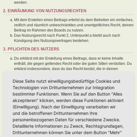
werden.
2. EINRÄUMUNG VON NUTZUNGSRECHTEN
Mit dem Erstellen eines Beitrags erteilst du dem Betreiber ein einfaches,
zeitlich und räumlich unbeschränktes und unentgeltliches Recht, deinen
Beitrag im Rahmen des Boards zu nutzen.
Das Nutzungsrecht nach Punkt 2, Unterpunkt a bleibt auch nach
Kündigung des Nutzungsvertrages bestehen.
3. PFLICHTEN DES NUTZERS
Du erklärst mit der Erstellung eines Beitrags, dass er keine Inhalte
enthält, die gegen geltendes Recht oder die guten Sitten verstoßen. Du
erklärst insbesondere, dass du das Recht besitzt, die in deinen
Beiträgen verwendeten Links und Bilder zu setzen bzw. zu verwenden.
Der Betreiber des Boards übt das Hausrecht aus. Bei Verstößen gegen
Diese Seite nutzt einwilligungsbedürftige Cookies und
diese Nutzungsbedingungen oder anderer im Board veröffentlichten
Technologien von Drittunternehmen zur Integration
Regeln kann der Betreiber dich nach Abmahnung zeitweise oder
bestimmter Funktionen. Wenn Sie auf den Button "Alles
dauerhaft von der Nutzung dieses Boards ausschließen und dir ein
akzeptieren" klicken, werden diese Funktionen aktiviert
Hausverbot erteilen.
Du nimmst zur Kenntnis, dass der Betreiber keine Verantwortung für die
(Einwilligung). Nach der Einwilligung verarbeiten wir
Inhalte von Beiträgen übernimmt, die er nicht selbst erstellt hat oder die
und die betroffenen Drittunternehmen Ihre
er nicht zur Kenntnis genommen hat. Du gestattest dem Betreiber, dein
personenbezogenen Daten für verschiedene Zwecke.
Benutzerkonto, Beiträge und Funktionen jederzeit zu löschen oder zu
Detaillierte Informationen zu Zweck, Rechtsgrundlagen,
sperren.
Du gestattest dem Betreiber darüber hinaus, deine Beiträge
Drittunternehmen können Sie unter dem Button "Mehr"
abzuändern, sofern sie gegen o. g. Regeln verstoßen oder geeignet