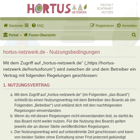
Startseite
FAQ
Registrieren
Anmelden
S
Portal
Foren-Übersicht
u
c
hortus-netzwerk.de - Nutzungsbedingungen
h
Mit dem Zugriff auf „hortus-netzwerk.de“ („https://hortus-
e
netzwerk.de/hortusforum“) wird zwischen dir und dem Betreiber ein
Vertrag mit folgenden Regelungen geschlossen:
1. NUTZUNGSVERTRAG
Mit dem Zugriff auf „hortus-netzwerk.de“ (im Folgenden „das Board“)
schließt du einen Nutzungsvertrag mit dem Betreiber des Boards ab (im
Folgenden „Betreiber“) und erklärst dich mit den nachfolgenden
Regelungen einverstanden.
Wenn du mit diesen Regelungen nicht einverstanden bist, so darfst du
das Board nicht weiter nutzen. Für die Nutzung des Boards gelten
jeweils die an dieser Stelle veröffentlichten Regelungen.
Der Nutzungsvertrag wird auf unbestimmte Zeit geschlossen und kann
von beiden Seiten ohne Einhaltung einer Frist jederzeit gekündigt