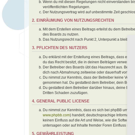
Wenn du mit diesen Regelungen nicht einverstanden bist,
veröffentlichten Regelungen.
Der Nutzungsvertrag wird auf unbestimmte Zeit geschlos
2. EINRÄUMUNG VON NUTZUNGSRECHTEN
Mit dem Erstellen eines Beitrags erteilst du dem Betrei
des Boards zu nutzen.
Das Nutzungsrecht nach Punkt 2, Unterpunkt a bleibt 
3. PFLICHTEN DES NUTZERS
Du erklärst mit der Erstellung eines Beitrags, dass er k
du das Recht besitzt, die in deinen Beiträgen verwendet
Der Betreiber des Boards übt das Hausrecht aus. Bei V
dich nach Abmahnung zeitweise oder dauerhaft von der 
Du nimmst zur Kenntnis, dass der Betreiber keine Verantwo
genommen hat. Du gestattest dem Betreiber, dein Benutz
Du gestattest dem Betreiber darüber hinaus, deine Beit
Dritten Schaden zuzufügen.
4. GENERAL PUBLIC LICENSE
Du nimmst zur Kenntnis, dass es sich bei phpBB um eine
www.phpbb.com
) handelt; deutschsprachige Informati
keinen Einfluss auf die Art und Weise, wie die Softwar
untersagen oder auf Inhalte fremder Foren Einfluss neh
5. GEWÄHRLEISTUNG