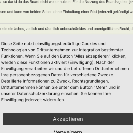
 so darfst du das Board nicht weiter nutzen. Für die Nutzung des Boards gelten jew
sen und kann von beiden Seiten ohne Einhaltung einer Frist jederzeit gekündigt w
ber ein einfaches, zeitlich und räumlich unbeschränktes und unentgeltliches Recht
auch nach Kündigung des Nutzungsvertrages bestehen.
Diese Seite nutzt einwilligungsbedürftige Cookies und
Technologien von Drittunternehmen zur Integration bestimmter
Funktionen. Wenn Sie auf den Button "Alles akzeptieren" klicken,
eine Inhalte enthält, die gegen geltendes Recht oder die guten Sitten verstoßen. Du 
en Links und Bilder zu setzen bzw. zu verwenden.
werden diese Funktionen aktiviert (Einwilligung). Nach der
erstößen gegen diese Nutzungsbedingungen oder anderer im Board veröffentlichte
Einwilligung verarbeiten wir und die betroffenen Drittunternehmen
Nutzung dieses Boards ausschließen und dir ein Hausverbot erteilen.
Ihre personenbezogenen Daten für verschiedene Zwecke.
rtung für die Inhalte von Beiträgen übernimmt, die er nicht selbst erstellt hat oder
Detaillierte Informationen zu Zweck, Rechtsgrundlagen,
erkonto, Beiträge und Funktionen jederzeit zu löschen oder zu sperren.
räge abzuändern, sofern sie gegen o. g. Regeln verstoßen oder geeignet sind, dem
Drittunternehmen können Sie unter dem Button "Mehr" und in
unserer Datenschutzerklärung einsehen. Sie können Ihre
Einwilligung jederzeit widerrufen.
 unter der „
GNU General Public License v2
“ (GPL) bereitgestellten Foren-Softwar
onen werden durch die deutschsprachige Community unter
www.phpbb.de
zur Verfüg
Akzeptieren
e verwendet wird. Sie können insbesondere die Verwendung der Software für bestim
men.
Verweigern