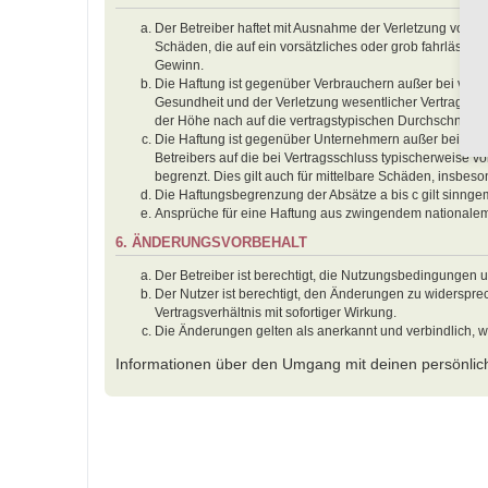
Der Betreiber haftet mit Ausnahme der Verletzung von Le
Schäden, die auf ein vorsätzliches oder grob fahrlässig
Gewinn.
Die Haftung ist gegenüber Verbrauchern außer bei vors
Gesundheit und der Verletzung wesentlicher Vertragspfl
der Höhe nach auf die vertragstypischen Durchschnitts
Die Haftung ist gegenüber Unternehmern außer bei der 
Betreibers auf die bei Vertragsschluss typischerweise
begrenzt. Dies gilt auch für mittelbare Schäden, insbe
Die Haftungsbegrenzung der Absätze a bis c gilt sinnge
Ansprüche für eine Haftung aus zwingendem nationalem
6. ÄNDERUNGSVORBEHALT
Der Betreiber ist berechtigt, die Nutzungsbedingungen 
Der Nutzer ist berechtigt, den Änderungen zu widerspr
Vertragsverhältnis mit sofortiger Wirkung.
Die Änderungen gelten als anerkannt und verbindlich, 
Informationen über den Umgang mit deinen persönlich