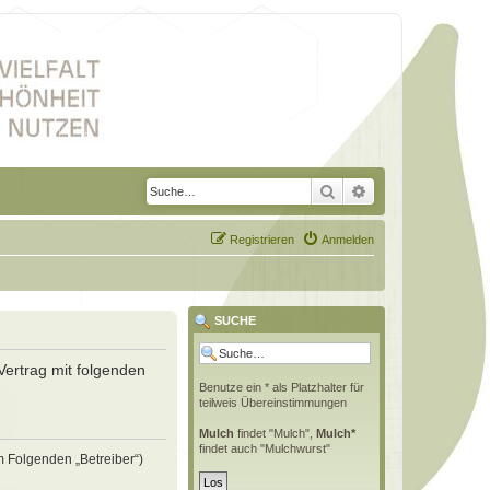
Suche
Erweiterte Suche
Registrieren
Anmelden
SUCHE
Vertrag mit folgenden
Benutze ein * als Platzhalter für
teilweis Übereinstimmungen
Mulch
findet "Mulch",
Mulch*
findet auch "Mulchwurst"
m Folgenden „Betreiber“)