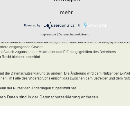
ben, Körper und Gesundheit und der Verletzung wesentlicher Vertragspflichten (Kard
mehr
es Verhalten zurückzuführen sind. Dies gilt auch für mittelbare Folgeschäden wie
ätzlichem oder grob fahrlässigem Verhalten oder bei Schäden aus der Verletzung 
Powered by
&
ichten (Kardinalpflichten) auf die bei Vertragsschluss typischerweise vorhersehba
schäden begrenzt. Dies gilt auch für mittelbare Folgeschäden wie insbesondere e
Impressum
|
Datenschutzerklärung
Verletzung von Leben, Körper und Gesundheit oder vorsätzlichem oder grob fahrl
 vorhersehbaren Schäden und im Übrigen der Höhe nach auf die vertragstypischen 
sondere entgangenen Gewinn.
mäß auch zugunsten der Mitarbeiter und Erfüllungsgehilfen des Betreibers.
 Recht bleiben unberührt.
und die Datenschutzerklärung zu ändern. Die Änderung wird dem Nutzer per E-Mail m
echen. Im Falle des Widerspruchs erlischt das zwischen dem Betreiber und dem Nu
wenn der Nutzer den Änderungen zugestimmt hat.
en Daten sind in der Datenschutzerklärung enthalten.