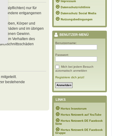
Impressum
inalpflichten) nur für
Datenschutzrichtlinie
 insbesondere entgangenen
Datenschutz Social Media
Nutzungsbedingungen
von Leben, Körper und
ren Schäden und im übrigen
ntgangenen Gewinn.
BENUTZER-MENÜ
ässigem Verhalten des
Benutzername:
Durchschnittsschäden
Passwort:
Mich bei jedem Besuch
automatisch anmelden
itgeteilt.
Registriere dich jetzt!
tzer bestehende
LINKS
Hortus Insectorum
Hortus Netzwerk auf YouTube
Hortus Netzwerk DE Facebook
Seite
Hortus Netzwerk DE Facebook
Gruppe