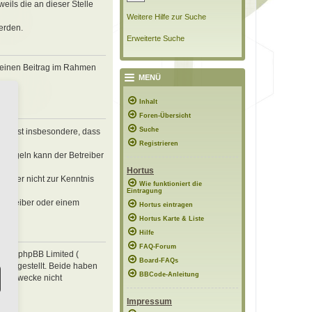
eils die an dieser Stelle
Weitere Hilfe zur Suche
erden.
Erweiterte Suche
, deinen Beitrag im Rahmen
MENÜ
Inhalt
Foren-Übersicht
Suche
erklärst insbesondere, dass
Registrieren
n Regeln kann der Betreiber
Hortus
 die er nicht zur Kenntnis
Wie funktioniert die
Eintragung
 Betreiber oder einem
Hortus eintragen
Hortus Karte & Liste
Hilfe
FAQ-Forum
e von phpBB Limited (
Board-FAQs
ung gestellt. Beide haben
BBCode-Anleitung
mte Zwecke nicht
Impressum