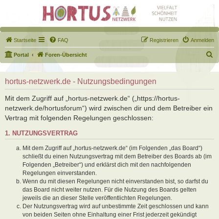
Startseite
FAQ
Registrieren
Anmelden
S
Portal
Foren-Übersicht
u
c
hortus-netzwerk.de - Nutzungsbedingungen
h
Mit dem Zugriff auf „hortus-netzwerk.de“ („https://hortus-
e
netzwerk.de/hortusforum“) wird zwischen dir und dem Betreiber ein
Vertrag mit folgenden Regelungen geschlossen:
1. NUTZUNGSVERTRAG
Mit dem Zugriff auf „hortus-netzwerk.de“ (im Folgenden „das Board“)
schließt du einen Nutzungsvertrag mit dem Betreiber des Boards ab (im
Folgenden „Betreiber“) und erklärst dich mit den nachfolgenden
Regelungen einverstanden.
Wenn du mit diesen Regelungen nicht einverstanden bist, so darfst du
das Board nicht weiter nutzen. Für die Nutzung des Boards gelten
jeweils die an dieser Stelle veröffentlichten Regelungen.
Der Nutzungsvertrag wird auf unbestimmte Zeit geschlossen und kann
von beiden Seiten ohne Einhaltung einer Frist jederzeit gekündigt