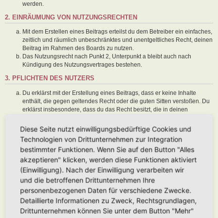
werden.
2. EINRÄUMUNG VON NUTZUNGSRECHTEN
Mit dem Erstellen eines Beitrags erteilst du dem Betreiber ein einfaches,
zeitlich und räumlich unbeschränktes und unentgeltliches Recht, deinen
Beitrag im Rahmen des Boards zu nutzen.
Das Nutzungsrecht nach Punkt 2, Unterpunkt a bleibt auch nach
Kündigung des Nutzungsvertrages bestehen.
3. PFLICHTEN DES NUTZERS
Du erklärst mit der Erstellung eines Beitrags, dass er keine Inhalte
enthält, die gegen geltendes Recht oder die guten Sitten verstoßen. Du
erklärst insbesondere, dass du das Recht besitzt, die in deinen
Beiträgen verwendeten Links und Bilder zu setzen bzw. zu verwenden.
Der Betreiber des Boards übt das Hausrecht aus. Bei Verstößen gegen
Diese Seite nutzt einwilligungsbedürftige Cookies und
diese Nutzungsbedingungen oder anderer im Board veröffentlichten
Technologien von Drittunternehmen zur Integration
Regeln kann der Betreiber dich nach Abmahnung zeitweise oder
bestimmter Funktionen. Wenn Sie auf den Button "Alles
dauerhaft von der Nutzung dieses Boards ausschließen und dir ein
akzeptieren" klicken, werden diese Funktionen aktiviert
Hausverbot erteilen.
Du nimmst zur Kenntnis, dass der Betreiber keine Verantwortung für die
(Einwilligung). Nach der Einwilligung verarbeiten wir
Inhalte von Beiträgen übernimmt, die er nicht selbst erstellt hat oder die
und die betroffenen Drittunternehmen Ihre
er nicht zur Kenntnis genommen hat. Du gestattest dem Betreiber, dein
personenbezogenen Daten für verschiedene Zwecke.
Benutzerkonto, Beiträge und Funktionen jederzeit zu löschen oder zu
Detaillierte Informationen zu Zweck, Rechtsgrundlagen,
sperren.
Du gestattest dem Betreiber darüber hinaus, deine Beiträge
Drittunternehmen können Sie unter dem Button "Mehr"
abzuändern, sofern sie gegen o. g. Regeln verstoßen oder geeignet