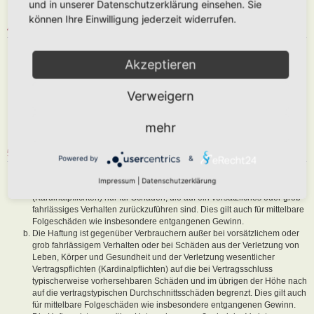
und in unserer Datenschutzerklärung einsehen. Sie
sind, dem Betreiber oder einem Dritten Schaden zuzufügen.
können Ihre Einwilligung jederzeit widerrufen.
4. GENERAL PUBLIC LICENSE
Du nimmst zur Kenntnis, dass es sich bei phpBB um eine unter der „
Akzeptieren
GNU General Public License v2
“ (GPL) bereitgestellten Foren-Software
von phpBB Limited (
www.phpbb.com
) handelt; deutschsprachige
Informationen werden durch die deutschsprachige Community unter
Verweigern
www.phpbb.de
zur Verfügung gestellt. Beide haben keinen Einfluss auf
die Art und Weise, wie die Software verwendet wird. Sie können
insbesondere die Verwendung der Software für bestimmte Zwecke nicht
mehr
untersagen oder auf Inhalte fremder Foren Einfluss nehmen.
5. GEWÄHRLEISTUNG
Powered by
&
Der Betreiber haftet mit Ausnahme der Verletzung von Leben, Körper
Impressum
|
Datenschutzerklärung
und Gesundheit und der Verletzung wesentlicher Vertragspflichten
(Kardinalpflichten) nur für Schäden, die auf ein vorsätzliches oder grob
fahrlässiges Verhalten zurückzuführen sind. Dies gilt auch für mittelbare
Folgeschäden wie insbesondere entgangenen Gewinn.
Die Haftung ist gegenüber Verbrauchern außer bei vorsätzlichem oder
grob fahrlässigem Verhalten oder bei Schäden aus der Verletzung von
Leben, Körper und Gesundheit und der Verletzung wesentlicher
Vertragspflichten (Kardinalpflichten) auf die bei Vertragsschluss
typischerweise vorhersehbaren Schäden und im übrigen der Höhe nach
auf die vertragstypischen Durchschnittsschäden begrenzt. Dies gilt auch
für mittelbare Folgeschäden wie insbesondere entgangenen Gewinn.