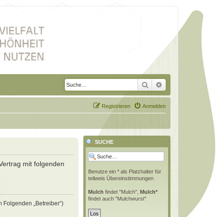
Suche
Erweiterte Suche
Registrieren
Anmelden
SUCHE
Vertrag mit folgenden
Benutze ein * als Platzhalter für
teilweis Übereinstimmungen
Mulch
findet "Mulch",
Mulch*
findet auch "Mulchwurst"
m Folgenden „Betreiber“)