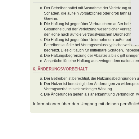
Der Betreiber haftet mit Ausnahme der Verletzung von Le
Schäden, die auf ein vorsätzliches oder grob fahrlässig
Gewinn.
Die Haftung ist gegenüber Verbrauchern außer bei vors
Gesundheit und der Verletzung wesentlicher Vertragspfl
der Höhe nach auf die vertragstypischen Durchschnitts
Die Haftung ist gegenüber Unternehmern außer bei der 
Betreibers auf die bei Vertragsschluss typischerweise
begrenzt. Dies gilt auch für mittelbare Schäden, insbe
Die Haftungsbegrenzung der Absätze a bis c gilt sinnge
Ansprüche für eine Haftung aus zwingendem nationalem
6. ÄNDERUNGSVORBEHALT
Der Betreiber ist berechtigt, die Nutzungsbedingungen 
Der Nutzer ist berechtigt, den Änderungen zu widerspr
Vertragsverhältnis mit sofortiger Wirkung.
Die Änderungen gelten als anerkannt und verbindlich, 
Informationen über den Umgang mit deinen persönlich