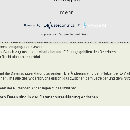
ben, Körper und Gesundheit und der Verletzung wesentlicher Vertragspflichten (Kard
mehr
es Verhalten zurückzuführen sind. Dies gilt auch für mittelbare Folgeschäden wie
ätzlichem oder grob fahrlässigem Verhalten oder bei Schäden aus der Verletzung 
Powered by
&
ichten (Kardinalpflichten) auf die bei Vertragsschluss typischerweise vorhersehba
schäden begrenzt. Dies gilt auch für mittelbare Folgeschäden wie insbesondere e
Impressum
|
Datenschutzerklärung
Verletzung von Leben, Körper und Gesundheit oder vorsätzlichem oder grob fahrl
 vorhersehbaren Schäden und im Übrigen der Höhe nach auf die vertragstypischen 
sondere entgangenen Gewinn.
mäß auch zugunsten der Mitarbeiter und Erfüllungsgehilfen des Betreibers.
 Recht bleiben unberührt.
und die Datenschutzerklärung zu ändern. Die Änderung wird dem Nutzer per E-Mail m
echen. Im Falle des Widerspruchs erlischt das zwischen dem Betreiber und dem Nu
wenn der Nutzer den Änderungen zugestimmt hat.
en Daten sind in der Datenschutzerklärung enthalten.