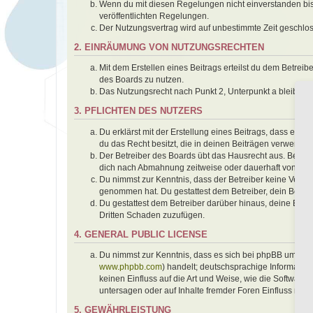
Wenn du mit diesen Regelungen nicht einverstanden bist,
veröffentlichten Regelungen.
Der Nutzungsvertrag wird auf unbestimmte Zeit geschlos
2. EINRÄUMUNG VON NUTZUNGSRECHTEN
Mit dem Erstellen eines Beitrags erteilst du dem Betrei
des Boards zu nutzen.
Das Nutzungsrecht nach Punkt 2, Unterpunkt a bleibt 
3. PFLICHTEN DES NUTZERS
Du erklärst mit der Erstellung eines Beitrags, dass er k
du das Recht besitzt, die in deinen Beiträgen verwendet
Der Betreiber des Boards übt das Hausrecht aus. Bei V
dich nach Abmahnung zeitweise oder dauerhaft von der 
Du nimmst zur Kenntnis, dass der Betreiber keine Verantwo
genommen hat. Du gestattest dem Betreiber, dein Benutz
Du gestattest dem Betreiber darüber hinaus, deine Beit
Dritten Schaden zuzufügen.
4. GENERAL PUBLIC LICENSE
Du nimmst zur Kenntnis, dass es sich bei phpBB um eine
www.phpbb.com
) handelt; deutschsprachige Informati
keinen Einfluss auf die Art und Weise, wie die Softwar
untersagen oder auf Inhalte fremder Foren Einfluss neh
5. GEWÄHRLEISTUNG