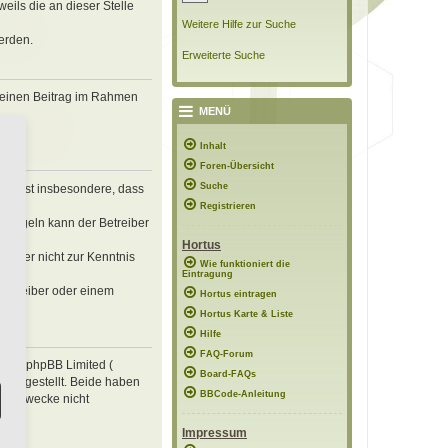
eils die an dieser Stelle
Weitere Hilfe zur Suche
erden.
Erweiterte Suche
, deinen Beitrag im Rahmen
MENÜ
Inhalt
Foren-Übersicht
Suche
erklärst insbesondere, dass
Registrieren
n Regeln kann der Betreiber
Hortus
 die er nicht zur Kenntnis
Wie funktioniert die
Eintragung
 Betreiber oder einem
Hortus eintragen
Hortus Karte & Liste
Hilfe
FAQ-Forum
e von phpBB Limited (
Board-FAQs
ung gestellt. Beide haben
BBCode-Anleitung
mte Zwecke nicht
Impressum