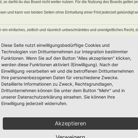
 so darfst du das Board nicht weiter nutzen. Für die Nutzung des Boards gelten jew
sen und kann von beiden Seiten ohne Einhaltung einer Frist jederzeit gekündigt w
ber ein einfaches, zeitlich und räumlich unbeschränktes und unentgeltliches Recht
auch nach Kündigung des Nutzungsvertrages bestehen.
Diese Seite nutzt einwilligungsbedürftige Cookies und
Technologien von Drittunternehmen zur Integration bestimmter
Funktionen. Wenn Sie auf den Button "Alles akzeptieren" klicken,
eine Inhalte enthält, die gegen geltendes Recht oder die guten Sitten verstoßen. Du 
en Links und Bilder zu setzen bzw. zu verwenden.
werden diese Funktionen aktiviert (Einwilligung). Nach der
erstößen gegen diese Nutzungsbedingungen oder anderer im Board veröffentlichte
Einwilligung verarbeiten wir und die betroffenen Drittunternehmen
Nutzung dieses Boards ausschließen und dir ein Hausverbot erteilen.
Ihre personenbezogenen Daten für verschiedene Zwecke.
rtung für die Inhalte von Beiträgen übernimmt, die er nicht selbst erstellt hat oder
Detaillierte Informationen zu Zweck, Rechtsgrundlagen,
erkonto, Beiträge und Funktionen jederzeit zu löschen oder zu sperren.
räge abzuändern, sofern sie gegen o. g. Regeln verstoßen oder geeignet sind, dem
Drittunternehmen können Sie unter dem Button "Mehr" und in
unserer Datenschutzerklärung einsehen. Sie können Ihre
Einwilligung jederzeit widerrufen.
 unter der „
GNU General Public License v2
“ (GPL) bereitgestellten Foren-Softwar
onen werden durch die deutschsprachige Community unter
www.phpbb.de
zur Verfüg
Akzeptieren
e verwendet wird. Sie können insbesondere die Verwendung der Software für bestim
men.
Verweigern