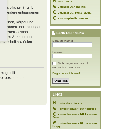
Impressum
inalpflichten) nur für
Datenschutzrichtlinie
 insbesondere entgangenen
Datenschutz Social Media
Nutzungsbedingungen
von Leben, Körper und
ren Schäden und im übrigen
ntgangenen Gewinn.
BENUTZER-MENÜ
ässigem Verhalten des
Benutzername:
Durchschnittsschäden
Passwort:
Mich bei jedem Besuch
automatisch anmelden
itgeteilt.
Registriere dich jetzt!
tzer bestehende
LINKS
Hortus Insectorum
Hortus Netzwerk auf YouTube
Hortus Netzwerk DE Facebook
Seite
Hortus Netzwerk DE Facebook
Gruppe