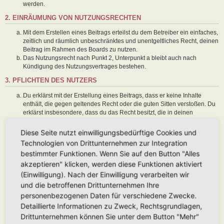
werden.
2. EINRÄUMUNG VON NUTZUNGSRECHTEN
Mit dem Erstellen eines Beitrags erteilst du dem Betreiber ein einfaches,
zeitlich und räumlich unbeschränktes und unentgeltliches Recht, deinen
Beitrag im Rahmen des Boards zu nutzen.
Das Nutzungsrecht nach Punkt 2, Unterpunkt a bleibt auch nach
Kündigung des Nutzungsvertrages bestehen.
3. PFLICHTEN DES NUTZERS
Du erklärst mit der Erstellung eines Beitrags, dass er keine Inhalte
enthält, die gegen geltendes Recht oder die guten Sitten verstoßen. Du
erklärst insbesondere, dass du das Recht besitzt, die in deinen
Beiträgen verwendeten Links und Bilder zu setzen bzw. zu verwenden.
Der Betreiber des Boards übt das Hausrecht aus. Bei Verstößen gegen
Diese Seite nutzt einwilligungsbedürftige Cookies und
diese Nutzungsbedingungen oder anderer im Board veröffentlichten
Technologien von Drittunternehmen zur Integration
Regeln kann der Betreiber dich nach Abmahnung zeitweise oder
bestimmter Funktionen. Wenn Sie auf den Button "Alles
dauerhaft von der Nutzung dieses Boards ausschließen und dir ein
akzeptieren" klicken, werden diese Funktionen aktiviert
Hausverbot erteilen.
Du nimmst zur Kenntnis, dass der Betreiber keine Verantwortung für die
(Einwilligung). Nach der Einwilligung verarbeiten wir
Inhalte von Beiträgen übernimmt, die er nicht selbst erstellt hat oder die
und die betroffenen Drittunternehmen Ihre
er nicht zur Kenntnis genommen hat. Du gestattest dem Betreiber, dein
personenbezogenen Daten für verschiedene Zwecke.
Benutzerkonto, Beiträge und Funktionen jederzeit zu löschen oder zu
Detaillierte Informationen zu Zweck, Rechtsgrundlagen,
sperren.
Du gestattest dem Betreiber darüber hinaus, deine Beiträge
Drittunternehmen können Sie unter dem Button "Mehr"
abzuändern, sofern sie gegen o. g. Regeln verstoßen oder geeignet