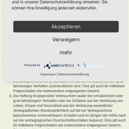
und in unserer Datenschutzerklärung einsehen. Sie
sind, dem Betreiber oder einem Dritten Schaden zuzufügen.
können Ihre Einwilligung jederzeit widerrufen.
4. GENERAL PUBLIC LICENSE
Du nimmst zur Kenntnis, dass es sich bei phpBB um eine unter der „
Akzeptieren
GNU General Public License v2
“ (GPL) bereitgestellten Foren-Software
von phpBB Limited (
www.phpbb.com
) handelt; deutschsprachige
Informationen werden durch die deutschsprachige Community unter
Verweigern
www.phpbb.de
zur Verfügung gestellt. Beide haben keinen Einfluss auf
die Art und Weise, wie die Software verwendet wird. Sie können
insbesondere die Verwendung der Software für bestimmte Zwecke nicht
mehr
untersagen oder auf Inhalte fremder Foren Einfluss nehmen.
5. GEWÄHRLEISTUNG
Powered by
&
Der Betreiber haftet mit Ausnahme der Verletzung von Leben, Körper
Impressum
|
Datenschutzerklärung
und Gesundheit und der Verletzung wesentlicher Vertragspflichten
(Kardinalpflichten) nur für Schäden, die auf ein vorsätzliches oder grob
fahrlässiges Verhalten zurückzuführen sind. Dies gilt auch für mittelbare
Folgeschäden wie insbesondere entgangenen Gewinn.
Die Haftung ist gegenüber Verbrauchern außer bei vorsätzlichem oder
grob fahrlässigem Verhalten oder bei Schäden aus der Verletzung von
Leben, Körper und Gesundheit und der Verletzung wesentlicher
Vertragspflichten (Kardinalpflichten) auf die bei Vertragsschluss
typischerweise vorhersehbaren Schäden und im übrigen der Höhe nach
auf die vertragstypischen Durchschnittsschäden begrenzt. Dies gilt auch
für mittelbare Folgeschäden wie insbesondere entgangenen Gewinn.