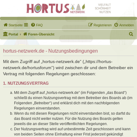
Startseite
FAQ
Registrieren
Anmelden
S
Portal
Foren-Übersicht
u
c
hortus-netzwerk.de - Nutzungsbedingungen
h
Mit dem Zugriff auf „hortus-netzwerk.de“ („https://hortus-
e
netzwerk.de/hortusforum“) wird zwischen dir und dem Betreiber ein
Vertrag mit folgenden Regelungen geschlossen:
1. NUTZUNGSVERTRAG
Mit dem Zugriff auf „hortus-netzwerk.de“ (im Folgenden „das Board“)
schließt du einen Nutzungsvertrag mit dem Betreiber des Boards ab (im
Folgenden „Betreiber“) und erklärst dich mit den nachfolgenden
Regelungen einverstanden.
Wenn du mit diesen Regelungen nicht einverstanden bist, so darfst du
das Board nicht weiter nutzen. Für die Nutzung des Boards gelten
jeweils die an dieser Stelle veröffentlichten Regelungen.
Der Nutzungsvertrag wird auf unbestimmte Zeit geschlossen und kann
von beiden Seiten ohne Einhaltung einer Frist jederzeit gekündigt